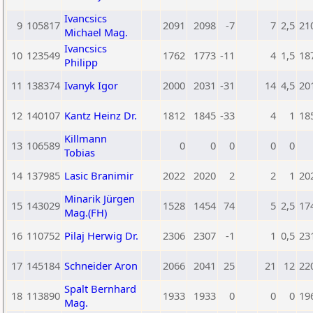
Ivancsics
9
105817
2091
2098
-7
7
2,5
21
Michael Mag.
Ivancsics
10
123549
1762
1773
-11
4
1,5
18
Philipp
11
138374
Ivanyk Igor
2000
2031
-31
14
4,5
20
12
140107
Kantz Heinz Dr.
1812
1845
-33
4
1
18
Killmann
13
106589
0
0
0
0
0
Tobias
14
137985
Lasic Branimir
2022
2020
2
2
1
20
Minarik Jürgen
15
143029
1528
1454
74
5
2,5
17
Mag.(FH)
16
110752
Pilaj Herwig Dr.
2306
2307
-1
1
0,5
23
17
145184
Schneider Aron
2066
2041
25
21
12
22
Spalt Bernhard
18
113890
1933
1933
0
0
0
19
Mag.