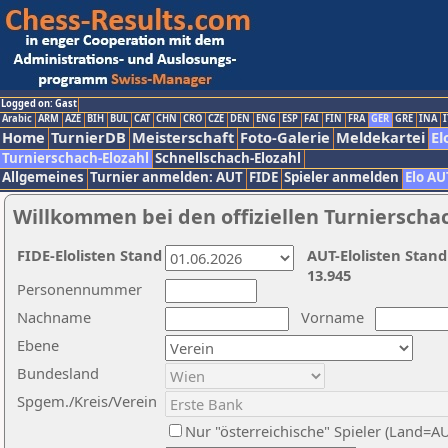
Logged on: Gast
Arabic
ARM
AZE
BIH
BUL
CAT
CHN
CRO
CZE
DEN
ENG
ESP
FAI
FIN
FRA
GER
GRE
INA
I
Home
TurnierDB
Meisterschaft
Foto-Galerie
Meldekartei
El
Turnierschach-Elozahl
Schnellschach-Elozahl
Allgemeines
Turnier anmelden: AUT
FIDE
Spieler anmelden
Elo AU
Willkommen bei den offiziellen Turnierscha
FIDE-Elolisten Stand
AUT-Elolisten Stand
13.945
Personennummer
Nachname
Vorname
Ebene
Bundesland
Spgem./Kreis/Verein
Nur "österreichische" Spieler (Land=A