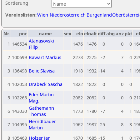
Sortierung
Vereinslisten:
Wien
Niederösterreich
Burgenland
Oberösterrei
Nr.
pnr
name
sex
elo
eloalt
diff
abg
anz
pkt
el
Atanasovski
1
146534
1476
1476
0
0
0
16
Filip
2
100699
Bawart Markus
2273
2275
-2
7
4
22
3
136498
Belic Slavisa
1918
1932
-14
4
1
19
4
102053
Drabeck Sascha
1822
1822
0
0
0
Eder Martin
5
102265
2082
2082
0
0
0
21
Mag.
Gathemann
6
143030
1773
1780
-7
4
1
18
Thomas
Herndlbauer
7
104995
1962
1987
-25
8
3
19
Martin
8
105468
Holzer Jan
1670
1685
-15
1
0
17