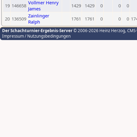
Vollmer Henry
19
146658
1429
1429
0
0
0
James
Zainlinger
20
136509
1761
1761
0
0
0
17
Ralph
Der Schachturnier-Ergebnis-Server
© 2006-2026 Heinz Herzog
, CMS
Impressum / Nutzungsbedingungen