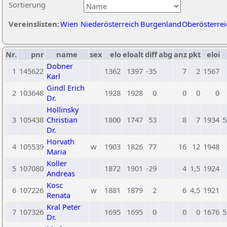
Sortierung
Vereinslisten:
Wien
Niederösterreich
Burgenland
Oberösterrei
Nr.
pnr
name
sex
elo
eloalt
diff
abg
anz
pkt
eloi
Dobner
1
145622
1362
1397
-35
7
2
1567
Karl
Gindl Erich
2
103648
1928
1928
0
0
0
0
Dr.
Hollinsky
3
105438
Christian
1800
1747
53
8
7
1934
5
Dr.
Horvath
4
105539
w
1903
1826
77
16
12
1948
Maria
Koller
5
107080
1872
1901
-29
4
1,5
1924
Andreas
Kosc
6
107226
w
1881
1879
2
6
4,5
1921
Renata
Kral Peter
7
107326
1695
1695
0
0
0
1676
5
Dr.