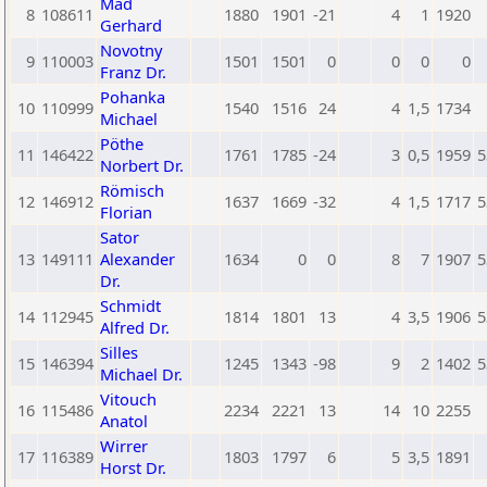
Mad
8
108611
1880
1901
-21
4
1
1920
Gerhard
Novotny
9
110003
1501
1501
0
0
0
0
Franz Dr.
Pohanka
10
110999
1540
1516
24
4
1,5
1734
Michael
Pöthe
11
146422
1761
1785
-24
3
0,5
1959
5
Norbert Dr.
Römisch
12
146912
1637
1669
-32
4
1,5
1717
5
Florian
Sator
13
149111
Alexander
1634
0
0
8
7
1907
5
Dr.
Schmidt
14
112945
1814
1801
13
4
3,5
1906
5
Alfred Dr.
Silles
15
146394
1245
1343
-98
9
2
1402
5
Michael Dr.
Vitouch
16
115486
2234
2221
13
14
10
2255
Anatol
Wirrer
17
116389
1803
1797
6
5
3,5
1891
Horst Dr.