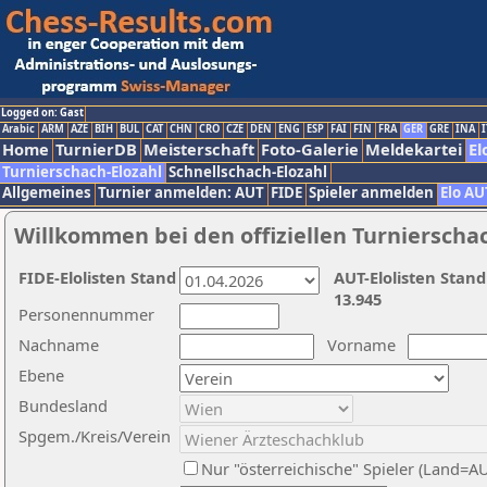
Logged on: Gast
Arabic
ARM
AZE
BIH
BUL
CAT
CHN
CRO
CZE
DEN
ENG
ESP
FAI
FIN
FRA
GER
GRE
INA
I
Home
TurnierDB
Meisterschaft
Foto-Galerie
Meldekartei
El
Turnierschach-Elozahl
Schnellschach-Elozahl
Allgemeines
Turnier anmelden: AUT
FIDE
Spieler anmelden
Elo AU
Willkommen bei den offiziellen Turnierscha
FIDE-Elolisten Stand
AUT-Elolisten Stand
13.945
Personennummer
Nachname
Vorname
Ebene
Bundesland
Spgem./Kreis/Verein
Nur "österreichische" Spieler (Land=A