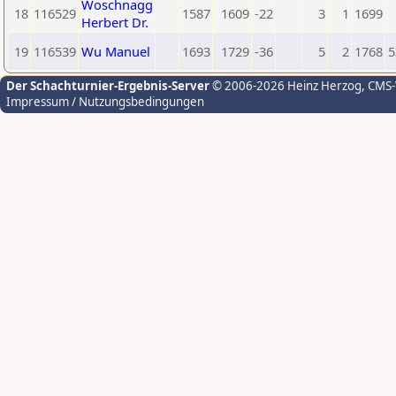
Woschnagg
18
116529
1587
1609
-22
3
1
1699
Herbert Dr.
19
116539
Wu Manuel
1693
1729
-36
5
2
1768
5
Der Schachturnier-Ergebnis-Server
© 2006-2026 Heinz Herzog
, CMS
Impressum / Nutzungsbedingungen