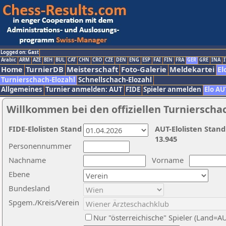
Logged on: Gast
Arabic
ARM
AZE
BIH
BUL
CAT
CHN
CRO
CZE
DEN
ENG
ESP
FAI
FIN
FRA
GER
GRE
INA
I
Home
TurnierDB
Meisterschaft
Foto-Galerie
Meldekartei
El
Turnierschach-Elozahl
Schnellschach-Elozahl
Allgemeines
Turnier anmelden: AUT
FIDE
Spieler anmelden
Elo AU
Willkommen bei den offiziellen Turnierscha
FIDE-Elolisten Stand
AUT-Elolisten Stand
13.945
Personennummer
Nachname
Vorname
Ebene
Bundesland
Spgem./Kreis/Verein
Nur "österreichische" Spieler (Land=A