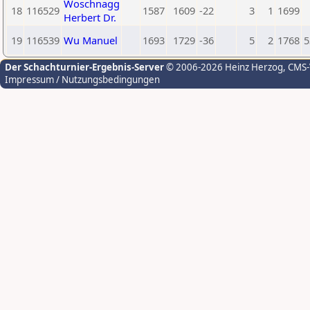
Woschnagg
18
116529
1587
1609
-22
3
1
1699
Herbert Dr.
19
116539
Wu Manuel
1693
1729
-36
5
2
1768
5
Der Schachturnier-Ergebnis-Server
© 2006-2026 Heinz Herzog
, CMS
Impressum / Nutzungsbedingungen