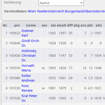
Sortierung
Vereinslisten:
Wien
Niederösterreich
Burgenland
Oberösterrei
Nr.
pnr
name
sex
elo
eloalt
diff
abg
anz
pkt
eloi
Dobner
1
145622
1362
1397
-35
7
2
1567
Karl
Gindl Erich
2
103648
1928
1928
0
0
0
0
Dr.
Hollinsky
3
105438
Christian
1800
1747
53
8
7
1934
5
Dr.
Horvath
4
105539
w
1903
1826
77
16
12
1948
Maria
Koller
5
107080
1872
1901
-29
4
1,5
1924
Andreas
Kosc
6
107226
w
1881
1879
2
6
4,5
1921
Renata
Kral Peter
7
107326
1695
1695
0
0
0
1676
5
Dr.