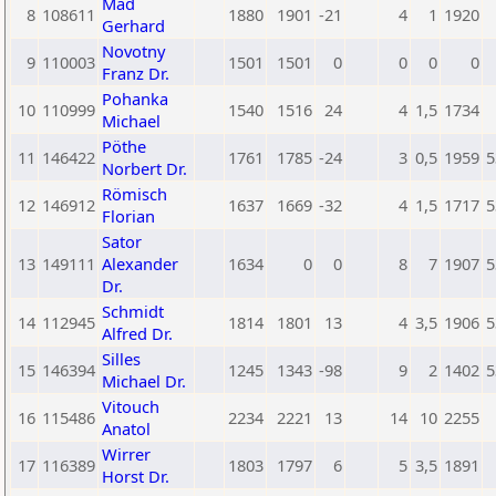
Mad
8
108611
1880
1901
-21
4
1
1920
Gerhard
Novotny
9
110003
1501
1501
0
0
0
0
Franz Dr.
Pohanka
10
110999
1540
1516
24
4
1,5
1734
Michael
Pöthe
11
146422
1761
1785
-24
3
0,5
1959
5
Norbert Dr.
Römisch
12
146912
1637
1669
-32
4
1,5
1717
5
Florian
Sator
13
149111
Alexander
1634
0
0
8
7
1907
5
Dr.
Schmidt
14
112945
1814
1801
13
4
3,5
1906
5
Alfred Dr.
Silles
15
146394
1245
1343
-98
9
2
1402
5
Michael Dr.
Vitouch
16
115486
2234
2221
13
14
10
2255
Anatol
Wirrer
17
116389
1803
1797
6
5
3,5
1891
Horst Dr.