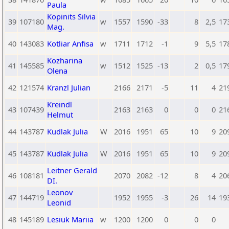
Paula
Kopinits Silvia
39
107180
w
1557
1590
-33
8
2,5
17
Mag.
40
143083
Kotliar Anfisa
w
1711
1712
-1
9
5,5
17
Kozharina
41
145585
w
1512
1525
-13
2
0,5
17
Olena
42
121574
Kranzl Julian
2166
2171
-5
11
4
21
Kreindl
43
107439
2163
2163
0
0
0
21
Helmut
44
143787
Kudlak Julia
W
2016
1951
65
10
9
20
45
143787
Kudlak Julia
W
2016
1951
65
10
9
20
Leitner Gerald
46
108181
2070
2082
-12
8
4
20
DI.
Leonov
47
144719
1952
1955
-3
26
14
19
Leonid
48
145189
Lesiuk Mariia
w
1200
1200
0
0
0