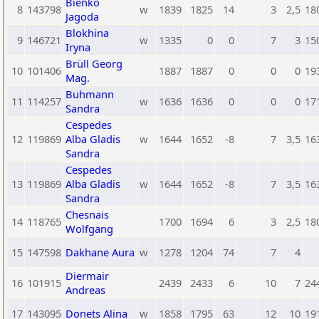
Bienko
8
143798
w
1839
1825
14
3
2,5
18
Jagoda
Blokhina
9
146721
w
1335
0
0
7
3
15
Iryna
Brüll Georg
10
101406
1887
1887
0
0
0
19
Mag.
Buhmann
11
114257
w
1636
1636
0
0
0
17
Sandra
Cespedes
12
119869
Alba Gladis
w
1644
1652
-8
7
3,5
16
Sandra
Cespedes
13
119869
Alba Gladis
w
1644
1652
-8
7
3,5
16
Sandra
Chesnais
14
118765
1700
1694
6
3
2,5
18
Wolfgang
15
147598
Dakhane Aura
w
1278
1204
74
7
4
Diermair
16
101915
2439
2433
6
10
7
24
Andreas
17
143095
Donets Alina
w
1858
1795
63
12
10
19