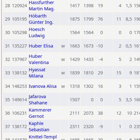
Hassfurther
28
120924
1417
1398
19
4
1,5
15
Martin Mag.
Höbarth
29
105195
1875
1799
76
11
8,5
19
Günter Ing.
Hoesch
30
105298
1564
1564
0
0
0
17
Ludwig
31
135227
Huber Elisa
w
1663
1673
-10
2
0,5
16
Huber
32
137967
w
1429
1433
-4
5
2
14
Valentina
Hyassat
33
138132
w
1839
1810
29
15
9
18
Milana
34
148253
Ivanova Alisa
w
1318
1302
16
3
1
15
Jafarova
35
149614
1507
0
0
5
3,5
16
Shahane
Kammerer
36
106231
2111
2073
38
12
10
21
Gernot
Kaphle
37
138172
2311
2320
-9
1
0
23
Sebastian
Knittel-Templ
38
141870
w
1685
1665
20
10
6
16