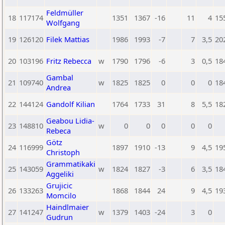
Feldmüller
18
117174
1351
1367
-16
11
4
15
Wolfgang
19
126120
Filek Mattias
1986
1993
-7
7
3,5
20
20
103196
Fritz Rebecca
w
1790
1796
-6
3
0,5
18
Gambal
21
109740
w
1825
1825
0
0
0
18
Andrea
22
144124
Gandolf Kilian
1764
1733
31
8
5,5
18
Geabou Lidia-
23
148810
w
0
0
0
0
0
Rebeca
Götz
24
116999
1897
1910
-13
9
4,5
19
Christoph
Grammatikaki
25
143059
w
1824
1827
-3
6
3,5
18
Aggeliki
Grujicic
26
133263
1868
1844
24
9
4,5
19
Momcilo
Haindlmaier
27
141247
w
1379
1403
-24
3
0
Gudrun