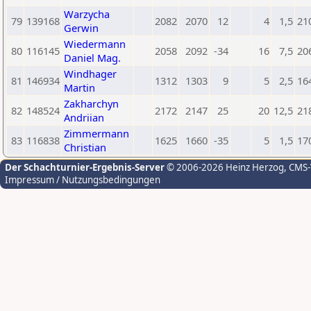
Warzycha
79
139168
2082
2070
12
4
1,5
21
Gerwin
Wiedermann
80
116145
2058
2092
-34
16
7,5
20
Daniel Mag.
Windhager
81
146934
1312
1303
9
5
2,5
16
Martin
Zakharchyn
82
148524
2172
2147
25
20
12,5
21
Andriian
Zimmermann
83
116838
1625
1660
-35
5
1,5
17
Christian
Der Schachturnier-Ergebnis-Server
© 2006-2026 Heinz Herzog
, CMS
Impressum / Nutzungsbedingungen