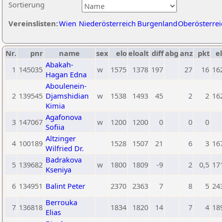
Sortierung
Vereinslisten:
Wien
Niederösterreich
Burgenland
Oberösterrei
Nr.
pnr
name
sex
elo
eloalt
diff
abg
anz
pkt
el
Abakah-
1
145035
w
1575
1378
197
27
16
16
Hagan Edna
Aboulenein-
2
139545
Djamshidian
w
1538
1493
45
2
2
16
Kimia
Agafonova
3
147067
w
1200
1200
0
0
0
Sofiia
Altzinger
4
100189
1528
1507
21
6
3
16
Wilfried Dr.
Badrakova
5
139682
w
1800
1809
-9
2
0,5
17
Kseniya
6
134951
Balint Peter
2370
2363
7
8
5
24
Berrouka
7
136818
1834
1820
14
7
4
18
Elias