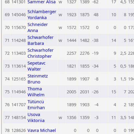
68
141301
Sammer Alisa
w
1327
1389
-62
17
4,5
15
Schlamberger
69
145046
w
1923
1875
48
10
8
19
Yordanka
Schneider
70
115670
w
1572
1572
0
0
0
17
Anna
Schwarhofer
71
114248
w
1444
1482
-38
14
5
16
Barbara
Schwarhofer
72
113403
2257
2276
-19
9
2,5
22
Christopher
Sepetavc
73
113614
1821
1855
-34
5
0,5
18
Walter
Steinmetz
74
125165
1899
1907
-8
3
1,5
19
Bruno
Thoma
75
114946
2005
2031
-26
15
7
20
Wilhelm
Tütüncü
76
141707
1899
1903
-4
4
2
18
Emirhan
Usova
77
148154
w
1356
1359
-3
11
3,5
14
Viktoriia
78
128626
Vavra Michael
0
0
0
0
0
19