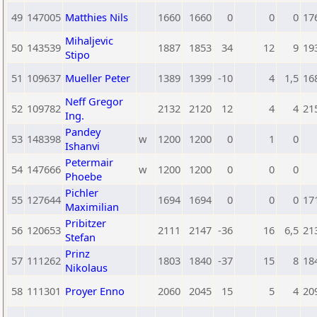
49
147005
Matthies Nils
1660
1660
0
0
0
17
Mihaljevic
50
143539
1887
1853
34
12
9
19
Stipo
51
109637
Mueller Peter
1389
1399
-10
4
1,5
16
Neff Gregor
52
109782
2132
2120
12
4
4
21
Ing.
Pandey
53
148398
w
1200
1200
0
1
0
Ishanvi
Petermair
54
147666
w
1200
1200
0
0
0
Phoebe
Pichler
55
127644
1694
1694
0
0
0
17
Maximilian
Pribitzer
56
120653
2111
2147
-36
16
6,5
21
Stefan
Prinz
57
111262
1803
1840
-37
15
8
18
Nikolaus
58
111301
Proyer Enno
2060
2045
15
5
4
20