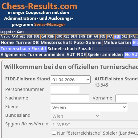
Logged on: Gast
Arabic
ARM
AZE
BIH
BUL
CAT
CHN
CRO
CZE
DEN
ENG
ESP
FAI
FIN
FRA
GER
GRE
INA
I
Home
TurnierDB
Meisterschaft
Foto-Galerie
Meldekartei
El
Turnierschach-Elozahl
Schnellschach-Elozahl
Allgemeines
Turnier anmelden: AUT
FIDE
Spieler anmelden
Elo AU
Willkommen bei den offiziellen Turnierscha
FIDE-Elolisten Stand
AUT-Elolisten Stand
13.945
Personennummer
Nachname
Vorname
Ebene
Bundesland
Spgem./Kreis/Verein
Nur "österreichische" Spieler (Land=A