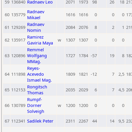
59
136840
Radnaev Leo
2071
1973
98
26
18
21
Radnaev
60
135779
1616
1616
0
0
0
17
Mikael
Radnaev
61
129269
2084
2076
8
2
1
21
Nomin
Ramirez
62
135917
w
1307
1307
0
0
0
Gaviria Maya
Remmel
63
120896
Wolfgang
1727
1784
-57
19
8
18
MMag.
Reyes-
64
111898
Acevedo
1809
1821
-12
7
2,5
18
Ismael Mag.
Rongitsch
65
112153
2035
2029
6
7
4,5
20
Thomas
Rumpf-
66
130789
Dorner
w
1200
1200
0
0
0
Solveigh
67
112341
Sadilek Peter
2311
2267
44
14
9,5
23