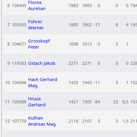
Florea
6
136445
1883
1883
0
0
0
19
Aurelian
Führer
7
103305
1885
1902
-17
8
4
19
Werner
Grosskopf
8
104071
1608
1613
-5
2
1
Peter
9
119583
Gstach Jakob
2271
2271
0
0
0
22
Hack Gerhard
10
104366
1432
1443
-11
3
1
15
Mag.
Hruza
11
105586
1421
1505
-84
23
8,5
15
Gerhard
Kuthan
12
107770
2110
2107
3
3
1,5
21
Andreas Mag.