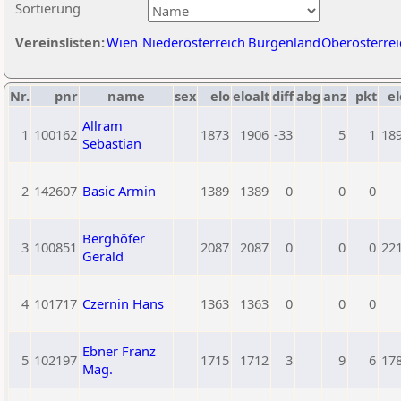
Sortierung
Vereinslisten:
Wien
Niederösterreich
Burgenland
Oberösterrei
Nr.
pnr
name
sex
elo
eloalt
diff
abg
anz
pkt
el
Allram
1
100162
1873
1906
-33
5
1
18
Sebastian
2
142607
Basic Armin
1389
1389
0
0
0
Berghöfer
3
100851
2087
2087
0
0
0
22
Gerald
4
101717
Czernin Hans
1363
1363
0
0
0
Ebner Franz
5
102197
1715
1712
3
9
6
17
Mag.