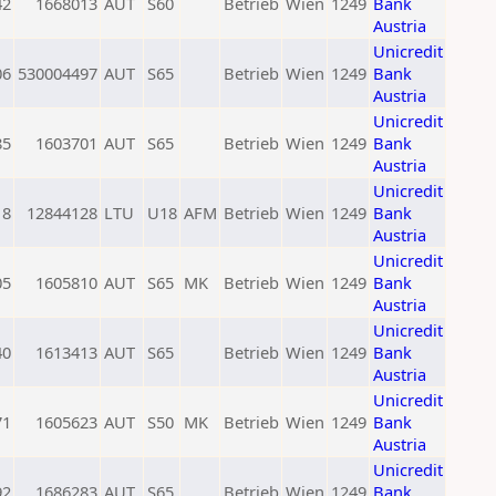
42
1668013
AUT
S60
Betrieb
Wien
1249
Bank
Austria
Unicredit
06
530004497
AUT
S65
Betrieb
Wien
1249
Bank
Austria
Unicredit
85
1603701
AUT
S65
Betrieb
Wien
1249
Bank
Austria
Unicredit
18
12844128
LTU
U18
AFM
Betrieb
Wien
1249
Bank
Austria
Unicredit
05
1605810
AUT
S65
MK
Betrieb
Wien
1249
Bank
Austria
Unicredit
40
1613413
AUT
S65
Betrieb
Wien
1249
Bank
Austria
Unicredit
71
1605623
AUT
S50
MK
Betrieb
Wien
1249
Bank
Austria
Unicredit
92
1686283
AUT
S65
Betrieb
Wien
1249
Bank