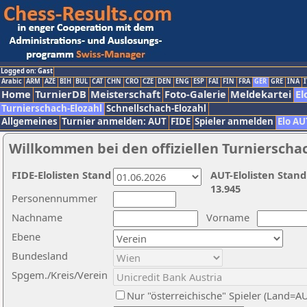
Logged on: Gast
Arabic
ARM
AZE
BIH
BUL
CAT
CHN
CRO
CZE
DEN
ENG
ESP
FAI
FIN
FRA
GER
GRE
INA
I
Home
TurnierDB
Meisterschaft
Foto-Galerie
Meldekartei
El
Turnierschach-Elozahl
Schnellschach-Elozahl
Allgemeines
Turnier anmelden: AUT
FIDE
Spieler anmelden
Elo AU
Willkommen bei den offiziellen Turnierscha
FIDE-Elolisten Stand
AUT-Elolisten Stand
13.945
Personennummer
Nachname
Vorname
Ebene
Bundesland
Spgem./Kreis/Verein
Nur "österreichische" Spieler (Land=A