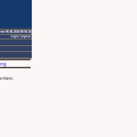
ime 08.08.2026 00:56:25
Login
Logout
artien: