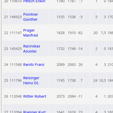
20
110610
Petsch Erwin
1780
1787
-7
1
0
18
Pointner
21
146923
1535
1538
-3
5
3
17
Günther
Prager
22
111147
1828
1910
-82
20
7,5
18
Manfred
Racinskas
23
145425
1732
1746
-14
2
0
18
Azuolas
24
111568
Ranits Franz
2089
2063
26
4
3
21
Reisinger
25
111796
1745
1738
7
24
10,5
18
Heinz DI.
26
112048
Rittler Robert
2073
2084
-11
4
1
20
27
112094
Roesner Kurt
1641
1618
23
4
3
16