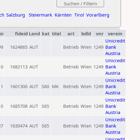
ch
Salzburg
Steiermark
Kärnten
Tirol
Vorarlberg
oi
fideid
Land
kat
titel
art
bdld
vnr
verein
Unicredit
99
1624865
AUT
Betrieb
Wien
1249
Bank
Austria
Unicredit
0
1682113
AUT
Betrieb
Wien
1249
Bank
Austria
Unicredit
11
1601300
AUT
S60
MK
Betrieb
Wien
1249
Bank
Austria
Unicredit
0
1685708
AUT
S65
Betrieb
Wien
1249
Bank
Austria
Unicredit
87
1630474
AUT
S65
Betrieb
Wien
1249
Bank
Austria
Unicredit