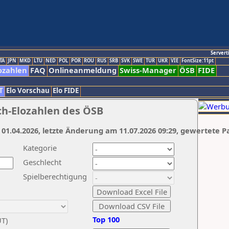
Servert
TA
JPN
MKD
LTU
NED
POL
POR
ROU
RUS
SRB
SVK
SWE
TUR
UKR
VIE
FontSize:11pt
ozahlen
FAQ
Onlineanmeldung
Swiss-Manager
ÖSB
FIDE
T
Elo Vorschau
Elo FIDE
ch-Elozahlen des ÖSB
 01.04.2026, letzte Änderung am 11.07.2026 09:29, gewertete P
Kategorie
Geschlecht
Spielberechtigung
Top 100
UT)