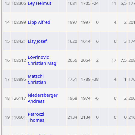
13
108306
Ley Helmut
1681
1705
-24
11
5,5
17
14
108399
Lipp Alfred
1997
1997
0
4
2
20
15
108421
Lisy Josef
1620
1614
6
6
3
17
Lovrinovic
16
108512
2056
2054
2
17
7,5
20
Christian Mag.
Matschi
17
108895
1751
1789
-38
4
1
17
Christian
Niedersberger
18
126117
1968
1974
-6
6
2
20
Andreas
Petroczi
19
110601
2134
2134
0
0
0
21
Thomas