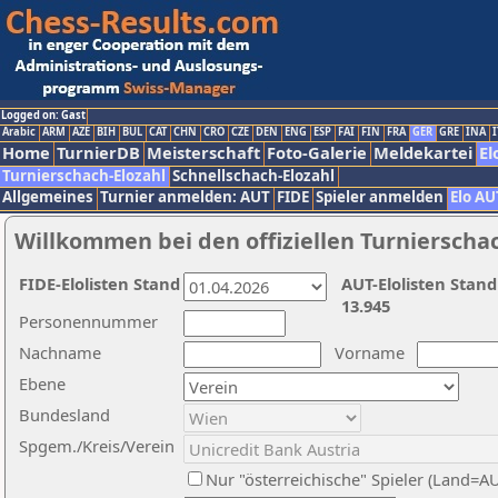
Logged on: Gast
Arabic
ARM
AZE
BIH
BUL
CAT
CHN
CRO
CZE
DEN
ENG
ESP
FAI
FIN
FRA
GER
GRE
INA
I
Home
TurnierDB
Meisterschaft
Foto-Galerie
Meldekartei
El
Turnierschach-Elozahl
Schnellschach-Elozahl
Allgemeines
Turnier anmelden: AUT
FIDE
Spieler anmelden
Elo AU
Willkommen bei den offiziellen Turnierscha
FIDE-Elolisten Stand
AUT-Elolisten Stand
13.945
Personennummer
Nachname
Vorname
Ebene
Bundesland
Spgem./Kreis/Verein
Nur "österreichische" Spieler (Land=A