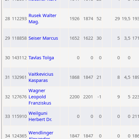
Rusek Walter
28
112293
1926
1874
52
29
19,5
19
Mag.
29
118858
Seiser Marcus
1652
1622
30
5
3,5
17
30
143112
Tavlas Tolga
0
0
0
0
0
Vaitkevicius
31
132961
1868
1847
21
8
4,5
18
Kasparas
Wagner
32
127676
Leopold
2200
2201
-1
9
5
22
Franziskus
Weilguni
33
115910
0
0
0
0
0
21
Herbert Dr.
Wendlinger
34
124365
1847
1847
0
0
0
18
Alexander