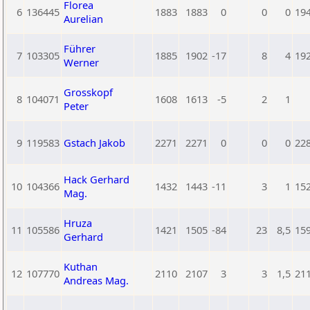
Florea
6
136445
1883
1883
0
0
0
19
Aurelian
Führer
7
103305
1885
1902
-17
8
4
19
Werner
Grosskopf
8
104071
1608
1613
-5
2
1
Peter
9
119583
Gstach Jakob
2271
2271
0
0
0
22
Hack Gerhard
10
104366
1432
1443
-11
3
1
15
Mag.
Hruza
11
105586
1421
1505
-84
23
8,5
15
Gerhard
Kuthan
12
107770
2110
2107
3
3
1,5
21
Andreas Mag.