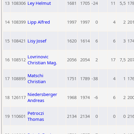
13
108306
Ley Helmut
1681
1705
-24
11
5,5
17
14
108399
Lipp Alfred
1997
1997
0
4
2
20
15
108421
Lisy Josef
1620
1614
6
6
3
17
Lovrinovic
16
108512
2056
2054
2
17
7,5
20
Christian Mag.
Matschi
17
108895
1751
1789
-38
4
1
17
Christian
Niedersberger
18
126117
1968
1974
-6
6
2
20
Andreas
Petroczi
19
110601
2134
2134
0
0
0
21
Thomas