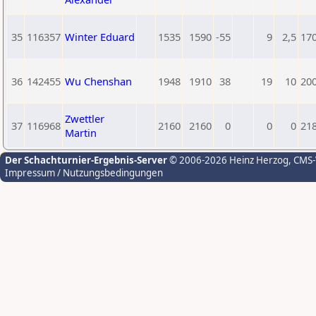
35
116357
Winter Eduard
1535
1590
-55
9
2,5
17
36
142455
Wu Chenshan
1948
1910
38
19
10
20
Zwettler
37
116968
2160
2160
0
0
0
21
Martin
Der Schachturnier-Ergebnis-Server
© 2006-2026 Heinz Herzog
, CMS
Impressum / Nutzungsbedingungen