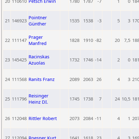
20
110610
Petsch Erwin
1780
1787
-7
1
0
18
Pointner
21
146923
1535
1538
-3
5
3
17
Günther
Prager
22
111147
1828
1910
-82
20
7,5
18
Manfred
Racinskas
23
145425
1732
1746
-14
2
0
18
Azuolas
24
111568
Ranits Franz
2089
2063
26
4
3
21
Reisinger
25
111796
1745
1738
7
24
10,5
18
Heinz DI.
26
112048
Rittler Robert
2073
2084
-11
4
1
20
27
112094
Roesner Kurt
1641
1618
23
4
3
16