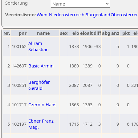
Sortierung
Vereinslisten:
Wien
Niederösterreich
Burgenland
Oberösterrei
Nr.
pnr
name
sex
elo
eloalt
diff
abg
anz
pkt
el
Allram
1
100162
1873
1906
-33
5
1
19
Sebastian
2
142607
Basic Armin
1389
1389
0
0
0
Berghöfer
3
100851
2087
2087
0
0
0
22
Gerald
4
101717
Czernin Hans
1363
1363
0
0
0
Ebner Franz
5
102197
1715
1712
3
9
6
17
Mag.