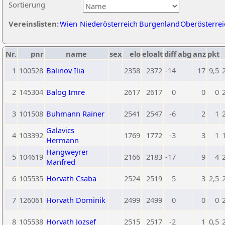
Sortierung
Vereinslisten:
Wien
Niederösterreich
Burgenland
Oberösterrei
Nr.
pnr
name
sex
elo
eloalt
diff
abg
anz
pkt
1
100528
Balinov Ilia
2358
2372
-14
17
9,5
2
145304
Balog Imre
2617
2617
0
0
0
3
101508
Buhmann Rainer
2541
2547
-6
2
1
Galavics
4
103392
1769
1772
-3
3
1
Hermann
Hangweyrer
5
104619
2166
2183
-17
9
4
Manfred
6
105535
Horvath Csaba
2524
2519
5
3
2,5
7
126061
Horvath Dominik
2499
2499
0
0
0
8
105538
Horvath Jozsef
2515
2517
-2
1
0,5