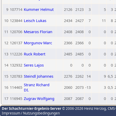
9
107714
Kummer Helmut
2126
2123
3
5
3
10
123844
Leisch Lukas
2434
2427
7
11
8
11
120706
Mesaros Florian
2408
2408
0
0
0
12
126137
Morgunov Marc
2366
2366
0
0
0
13
112226
Ruck Robert
2485
2485
0
0
0
14
132932
Seres Lajos
0
0
0
0
0
15
120783
Steindl Johannes
2276
2262
14
9
6,5
Stranz Richard
16
114465
2060
2073
-13
3
0,5
DI.
17
116945
Zugrav Wolfgang
2087
2087
0
0
0
Der Schachturnier-Ergebnis-Server
© 2006-2026 Heinz Herzog
, CMS
Impressum / Nutzungsbedingungen