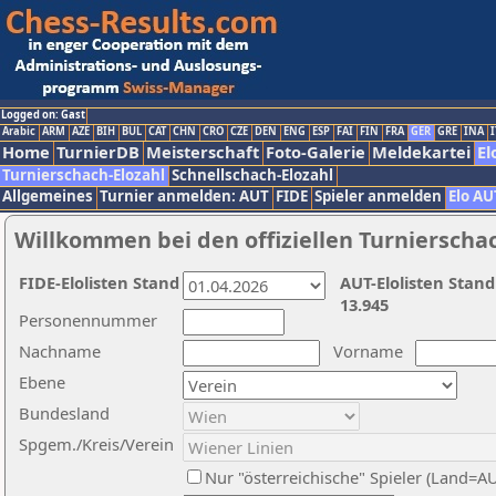
Logged on: Gast
Arabic
ARM
AZE
BIH
BUL
CAT
CHN
CRO
CZE
DEN
ENG
ESP
FAI
FIN
FRA
GER
GRE
INA
I
Home
TurnierDB
Meisterschaft
Foto-Galerie
Meldekartei
El
Turnierschach-Elozahl
Schnellschach-Elozahl
Allgemeines
Turnier anmelden: AUT
FIDE
Spieler anmelden
Elo AU
Willkommen bei den offiziellen Turnierscha
FIDE-Elolisten Stand
AUT-Elolisten Stand
13.945
Personennummer
Nachname
Vorname
Ebene
Bundesland
Spgem./Kreis/Verein
Nur "österreichische" Spieler (Land=A