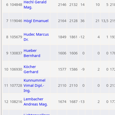
Hechl Gerald
6
104848
2146
2132
14
10
5
21
Mag.
7
119046
Högl Emanuel
2164
2128
36
21
13,5
21
Hudec Marcus
8
105679
1849
1861
-12
4
1
19
Dr.
Hueber
9
130837
1606
1606
0
0
0
17
Bernhard
Köcher
10
106930
1577
1586
-9
2
0
17
Gerhard
Kunnummel
11
107728
Vimal Dipl.-
2110
2110
0
0
0
21
Ing.
Lembacher
12
108216
1674
1687
-13
2
0
17
Andreas Mag.