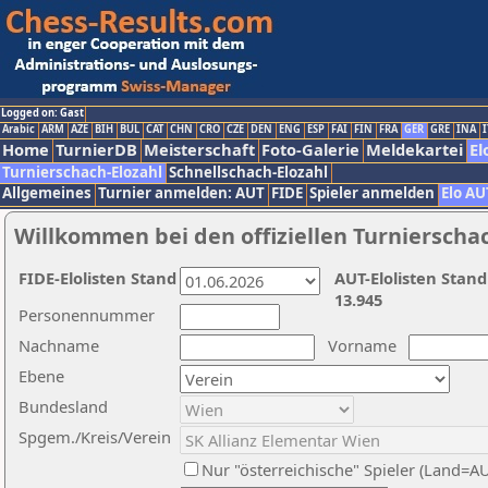
Logged on: Gast
Arabic
ARM
AZE
BIH
BUL
CAT
CHN
CRO
CZE
DEN
ENG
ESP
FAI
FIN
FRA
GER
GRE
INA
I
Home
TurnierDB
Meisterschaft
Foto-Galerie
Meldekartei
El
Turnierschach-Elozahl
Schnellschach-Elozahl
Allgemeines
Turnier anmelden: AUT
FIDE
Spieler anmelden
Elo AU
Willkommen bei den offiziellen Turnierscha
FIDE-Elolisten Stand
AUT-Elolisten Stand
13.945
Personennummer
Nachname
Vorname
Ebene
Bundesland
Spgem./Kreis/Verein
Nur "österreichische" Spieler (Land=A