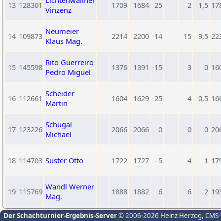
Lichtenwallner
13
128301
1709
1684
25
2
1,5
17
Vinzenz
Neumeier
14
109873
2214
2200
14
15
9,5
22
Klaus Mag.
Rito Guerreiro
15
145598
1376
1391
-15
3
0
16
Pedro Miguel
Scheider
16
112661
1604
1629
-25
4
0,5
16
Martin
Schugal
17
123226
2066
2066
0
0
0
20
Michael
18
114703
Suster Otto
1722
1727
-5
4
1
17
Wandl Werner
19
115769
1888
1882
6
6
2
19
Mag.
Der Schachturnier-Ergebnis-Server
© 2006-2026 Heinz Herzog
, CMS