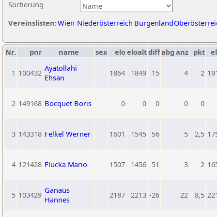
Sortierung
Vereinslisten:
Wien
Niederösterreich
Burgenland
Oberösterrei
Nr.
pnr
name
sex
elo
eloalt
diff
abg
anz
pkt
el
Ayatollahi
1
100432
1864
1849
15
4
2
19
Ehsan
2
149168
Bocquet Boris
0
0
0
0
0
3
143318
Felkel Werner
1601
1545
56
5
2,5
17
4
121428
Flucka Mario
1507
1456
51
3
2
16
Ganaus
5
103429
2187
2213
-26
22
8,5
22
Hannes