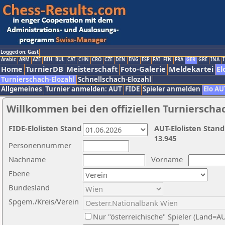
Logged on: Gast
Arabic
ARM
AZE
BIH
BUL
CAT
CHN
CRO
CZE
DEN
ENG
ESP
FAI
FIN
FRA
GER
GRE
INA
I
Home
TurnierDB
Meisterschaft
Foto-Galerie
Meldekartei
El
Turnierschach-Elozahl
Schnellschach-Elozahl
Allgemeines
Turnier anmelden: AUT
FIDE
Spieler anmelden
Elo AU
Willkommen bei den offiziellen Turnierscha
FIDE-Elolisten Stand
AUT-Elolisten Stand
13.945
Personennummer
Nachname
Vorname
Ebene
Bundesland
Spgem./Kreis/Verein
Nur "österreichische" Spieler (Land=A