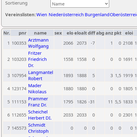
Sortierung
Vereinslisten:
Wien
Niederösterreich
Burgenland
Oberösterrei
Nr.
pnr
name
sex
elo
eloalt
diff
abg
anz
pkt
eloi
Arztmann
1
100353
2066
2073
-7
1
0
2108
1
Wolfgang
Fritzer
2
103203
Friedrich
1558
1558
0
0
0
1691
1
Dr.
Langmantel
3
107954
1893
1888
5
3
1,5
1919
1
Robert
Mader
4
123174
1880
1880
0
0
0
1805
1
Nikolaus
Prammer
5
111153
1795
1826
-31
11
5,5
1833
1
Franz Dr.
Scheichel
6
112655
2033
2033
0
0
0
2301
1
Herbert DI.
Schmidt
7
145573
0
0
0
0
0
0
1
Christoph