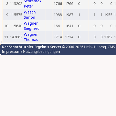
Schramek
8
113202
1766
1766
0
0
0
0
1
Peter
Waach
9
115575
1988
1987
1
1
1
1955
1
Simon
Wagner
10
115640
1641
1641
0
0
0
0
1
Siegfried
Wagner
11
143862
1714
1714
0
0
0
1762
1
Thomas
Der Schachturnier-Ergebnis-Server
© 2006-2026 Heinz Herzog
, CMS
Impressum / Nutzungsbedingungen