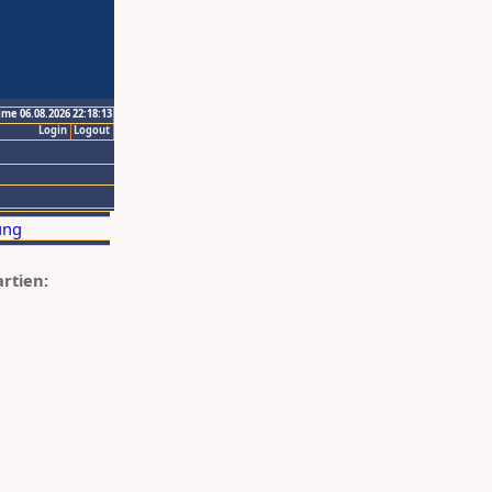
ime 06.08.2026 22:18:13
Login
Logout
artien: