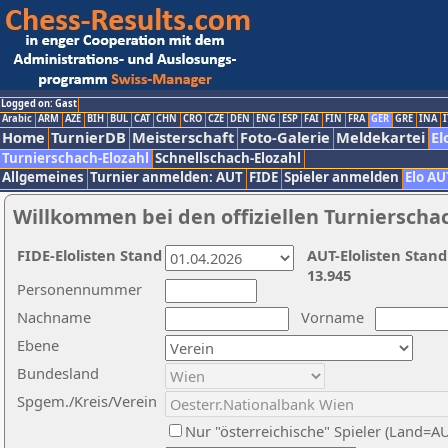
Logged on: Gast
Arabic
ARM
AZE
BIH
BUL
CAT
CHN
CRO
CZE
DEN
ENG
ESP
FAI
FIN
FRA
GER
GRE
INA
I
Home
TurnierDB
Meisterschaft
Foto-Galerie
Meldekartei
El
Turnierschach-Elozahl
Schnellschach-Elozahl
Allgemeines
Turnier anmelden: AUT
FIDE
Spieler anmelden
Elo AU
Willkommen bei den offiziellen Turnierscha
FIDE-Elolisten Stand
AUT-Elolisten Stand
13.945
Personennummer
Nachname
Vorname
Ebene
Bundesland
Spgem./Kreis/Verein
Nur "österreichische" Spieler (Land=A