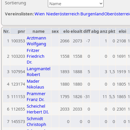
Sortierung
Vereinslisten:
Wien
Niederösterreich
Burgenland
Oberösterrei
Nr.
pnr
name
sex
elo
eloalt
diff
abg
anz
pkt
eloi
Arztmann
1
100353
2066
2073
-7
1
0
2108
1
Wolfgang
Fritzer
2
103203
Friedrich
1558
1558
0
0
0
1691
1
Dr.
Langmantel
3
107954
1893
1888
5
3
1,5
1919
1
Robert
Mader
4
123174
1880
1880
0
0
0
1805
1
Nikolaus
Prammer
5
111153
1795
1826
-31
11
5,5
1865
1
Franz Dr.
Scheichel
6
112655
2033
2033
0
0
0
2301
1
Herbert DI.
Schmidt
7
145573
0
0
0
0
0
0
1
Christoph