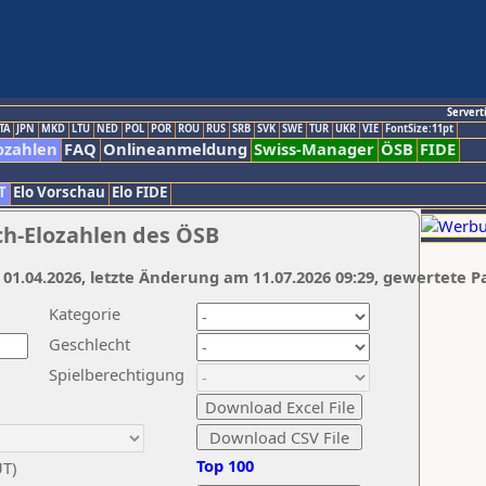
Servert
TA
JPN
MKD
LTU
NED
POL
POR
ROU
RUS
SRB
SVK
SWE
TUR
UKR
VIE
FontSize:11pt
ozahlen
FAQ
Onlineanmeldung
Swiss-Manager
ÖSB
FIDE
T
Elo Vorschau
Elo FIDE
ch-Elozahlen des ÖSB
 01.04.2026, letzte Änderung am 11.07.2026 09:29, gewertete P
Kategorie
Geschlecht
Spielberechtigung
Top 100
UT)