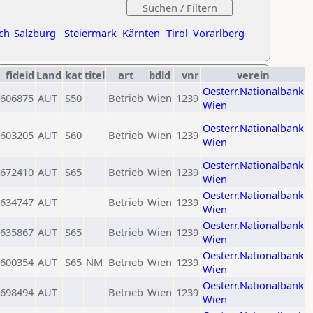
ch
Salzburg
Steiermark
Kärnten
Tirol
Vorarlberg
fideid
Land
kat
titel
art
bdld
vnr
verein
Oesterr.Nationalbank
606875
AUT
S50
Betrieb
Wien
1239
Wien
Oesterr.Nationalbank
603205
AUT
S60
Betrieb
Wien
1239
Wien
Oesterr.Nationalbank
672410
AUT
S65
Betrieb
Wien
1239
Wien
Oesterr.Nationalbank
634747
AUT
Betrieb
Wien
1239
Wien
Oesterr.Nationalbank
635867
AUT
S65
Betrieb
Wien
1239
Wien
Oesterr.Nationalbank
600354
AUT
S65
NM
Betrieb
Wien
1239
Wien
Oesterr.Nationalbank
698494
AUT
Betrieb
Wien
1239
Wien