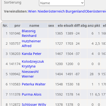
Sortierung
Vereinslisten:
Wien
Niederösterreich
Burgenland
Oberösterrei
Nr.
pnr
name
sex
elo
eloalt
diff
abg
anz
pkt
el
Blassnig
1
101046
1365
1389
-24
6
1
16
Reinhard
Hutzheimer
2
105757
1727
1703
24
4
2,5
18
Alfred
3
136203
Kanda Peter
1467
1504
-37
4
0
16
Kolodziejczuk
4
141174
1200
1200
0
0
0
Krystyna
Niesswohl
5
109942
1404
1491
-87
28
9
15
Werner
6
110583
Peterka Walter
1548
1530
18
1
1
17
7
111378
Purma Alois
1592
1578
14
11
6,5
17
8
112872
Schlösser Willy
1378
1378
0
0
0