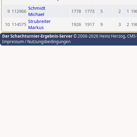
Schmidt
9
112966
1778
1773
5
2
1
19
Michael
Strubreiter
10
114575
1926
1917
9
3
2
19
Markus
Der Schachturnier-Ergebnis-Server
© 2006-2026 Heinz Herzog
, CMS
Impressum / Nutzungsbedingungen