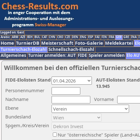
Logged on: Gast
Arabic
ARM
AZE
BIH
BUL
CAT
CHN
CRO
CZE
DEN
ENG
ESP
FAI
FIN
FRA
GER
GRE
INA
I
Home
TurnierDB
Meisterschaft
Foto-Galerie
Meldekartei
El
Turnierschach-Elozahl
Schnellschach-Elozahl
Allgemeines
Turnier anmelden: AUT
FIDE
Spieler anmelden
Elo AU
Willkommen bei den offiziellen Turnierscha
FIDE-Elolisten Stand
AUT-Elolisten Stand
13.945
Personennummer
Nachname
Vorname
Ebene
Bundesland
Spgem./Kreis/Verein
Nur "österreichische" Spieler (Land=A