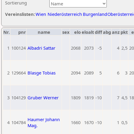
Sortierung
Vereinslisten:
Wien
Niederösterreich
Burgenland
Oberösterrei
Nr.
pnr
name
sex
elo
eloalt
diff
abg
anz
pkt
e
1
100124
Albadri Sattar
2068
2073
-5
4
2,5
20
2
129664
Blasge Tobias
2094
2089
5
6
3
20
3
104129
Gruber Werner
1809
1819
-10
7
4,5
18
Haumer Johann
4
104784
1660
1670
-10
1
0,5
Mag.