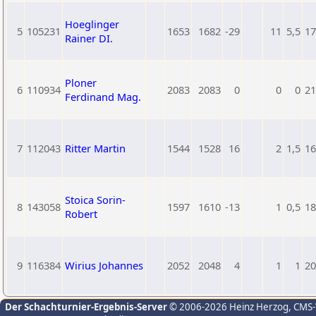
Hoeglinger
5
105231
1653
1682
-29
11
5,5
17
Rainer DI.
Ploner
6
110934
2083
2083
0
0
0
21
Ferdinand Mag.
7
112043
Ritter Martin
1544
1528
16
2
1,5
16
Stoica Sorin-
8
143058
1597
1610
-13
1
0,5
18
Robert
9
116384
Wirius Johannes
2052
2048
4
1
1
20
Der Schachturnier-Ergebnis-Server
© 2006-2026 Heinz Herzog
, CMS