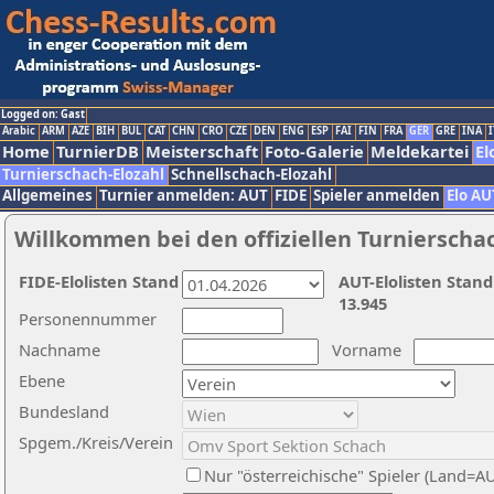
Logged on: Gast
Arabic
ARM
AZE
BIH
BUL
CAT
CHN
CRO
CZE
DEN
ENG
ESP
FAI
FIN
FRA
GER
GRE
INA
I
Home
TurnierDB
Meisterschaft
Foto-Galerie
Meldekartei
El
Turnierschach-Elozahl
Schnellschach-Elozahl
Allgemeines
Turnier anmelden: AUT
FIDE
Spieler anmelden
Elo AU
Willkommen bei den offiziellen Turnierscha
FIDE-Elolisten Stand
AUT-Elolisten Stand
13.945
Personennummer
Nachname
Vorname
Ebene
Bundesland
Spgem./Kreis/Verein
Nur "österreichische" Spieler (Land=A