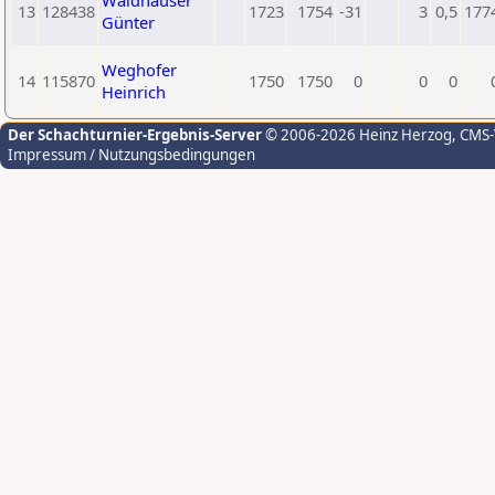
Waldhauser
13
128438
1723
1754
-31
3
0,5
177
Günter
Weghofer
14
115870
1750
1750
0
0
0
Heinrich
Der Schachturnier-Ergebnis-Server
© 2006-2026 Heinz Herzog
, CMS
Impressum / Nutzungsbedingungen