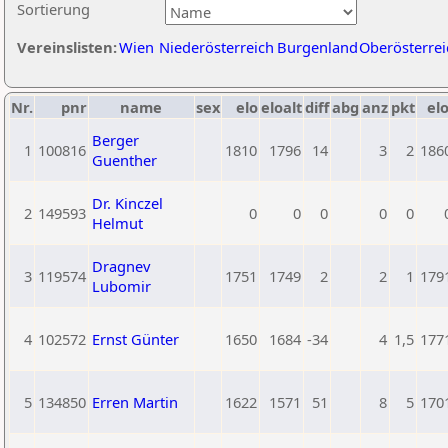
Sortierung
Vereinslisten:
Wien
Niederösterreich
Burgenland
Oberösterrei
Nr.
pnr
name
sex
elo
eloalt
diff
abg
anz
pkt
elo
Berger
1
100816
1810
1796
14
3
2
186
Guenther
Dr. Kinczel
2
149593
0
0
0
0
0
Helmut
Dragnev
3
119574
1751
1749
2
2
1
179
Lubomir
4
102572
Ernst Günter
1650
1684
-34
4
1,5
177
5
134850
Erren Martin
1622
1571
51
8
5
170