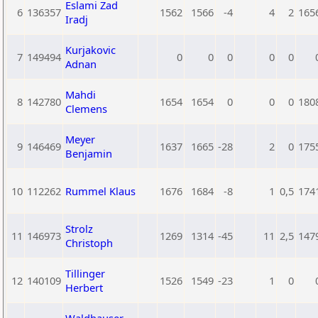
Eslami Zad
6
136357
1562
1566
-4
4
2
165
Iradj
Kurjakovic
7
149494
0
0
0
0
0
Adnan
Mahdi
8
142780
1654
1654
0
0
0
180
Clemens
Meyer
9
146469
1637
1665
-28
2
0
175
Benjamin
10
112262
Rummel Klaus
1676
1684
-8
1
0,5
174
Strolz
11
146973
1269
1314
-45
11
2,5
147
Christoph
Tillinger
12
140109
1526
1549
-23
1
0
Herbert