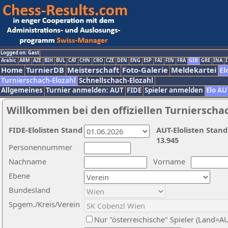
Logged on: Gast
Arabic
ARM
AZE
BIH
BUL
CAT
CHN
CRO
CZE
DEN
ENG
ESP
FAI
FIN
FRA
GER
GRE
INA
I
Home
TurnierDB
Meisterschaft
Foto-Galerie
Meldekartei
El
Turnierschach-Elozahl
Schnellschach-Elozahl
Allgemeines
Turnier anmelden: AUT
FIDE
Spieler anmelden
Elo AU
Willkommen bei den offiziellen Turnierscha
FIDE-Elolisten Stand
AUT-Elolisten Stand
13.945
Personennummer
Nachname
Vorname
Ebene
Bundesland
Spgem./Kreis/Verein
Nur "österreichische" Spieler (Land=A