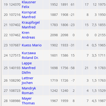
Klausner
19
124370
1952
1891
61
17
12
1975
Felix
Kornprat
20
107216
1887
1908
-21
8
3
1950
Manfred
Kraupfogel
21
107402
1783
1806
-23
15
7,5
1855
Manfred
Kren
22
107462
2098
2098
0
0
0
2155
Andreas
23
107687
Kuess Mario
1902
1933
-31
4
0,5
1965
Kurzawa
24
127515
1601
1586
15
7
3,5
1711
Roland Dr.
Lappe
25
140193
Manfred
1698
1756
-58
21
9
1783
Dkfm
Lettner
26
108290
1719
1726
-7
3
1,5
1763
Jochen
Mandryk
27
108723
1242
1240
2
4
1,5
1529
Roman
Mayer
28
108986
1967
1959
8
7
4,5
1987
Thomas