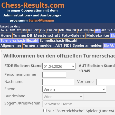
Logged on: Gast
Arabic
ARM
AZE
BIH
BUL
CAT
CHN
CRO
CZE
DEN
ENG
ESP
FAI
FIN
FRA
GER
GRE
INA
I
Home
TurnierDB
Meisterschaft
Foto-Galerie
Meldekartei
El
Turnierschach-Elozahl
Schnellschach-Elozahl
Allgemeines
Turnier anmelden: AUT
FIDE
Spieler anmelden
Elo AU
Willkommen bei den offiziellen Turnierscha
FIDE-Elolisten Stand
AUT-Elolisten Stand
13.945
Personennummer
Nachname
Vorname
Ebene
Bundesland
Spgem./Kreis/Verein
Nur "österreichische" Spieler (Land=A