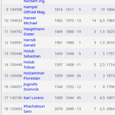
Norbert Ing.
Hampel
9
104598
1816
1811
5
17
10
1866
Otfried Mag.
Hanser
10
104633
1962
1975
-13
14
6,5
1983
Michael
Hauptmann
11
104792
1869
1888
-19
3
1,5
1825
Dieter
Herndl
12
104991
1981
1980
1
3
1,5
2010
Gerald
Holub
13
105448
1643
1648
-5
7
5
1757
Sebastian
Holub
14
105449
1597
1608
-11
5
2,5
1714
Tobias
Holzammer
15
105456
1839
1869
-30
7
3
1873
Florestan
Jugovits
16
106051
1540
1552
-12
1
0
1706
Dominik
17
145190
Karl Lorenz
1689
1644
45
5
4,5
1807
Khachatouri
18
125693
2076
2089
-13
7
2,5
2064
Saro