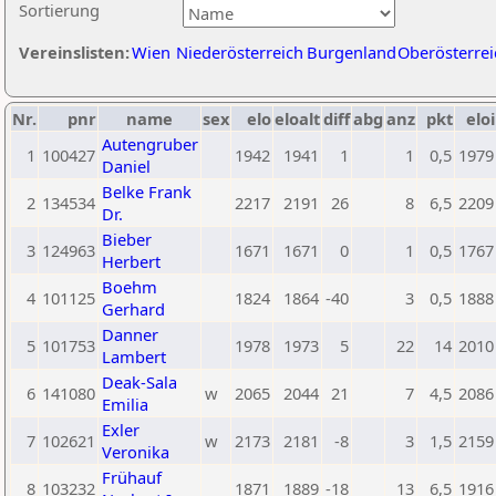
Sortierung
Vereinslisten:
Wien
Niederösterreich
Burgenland
Oberösterrei
Nr.
pnr
name
sex
elo
eloalt
diff
abg
anz
pkt
eloi
Autengruber
1
100427
1942
1941
1
1
0,5
1979
Daniel
Belke Frank
2
134534
2217
2191
26
8
6,5
2209
Dr.
Bieber
3
124963
1671
1671
0
1
0,5
1767
Herbert
Boehm
4
101125
1824
1864
-40
3
0,5
1888
Gerhard
Danner
5
101753
1978
1973
5
22
14
2010
Lambert
Deak-Sala
6
141080
w
2065
2044
21
7
4,5
2086
Emilia
Exler
7
102621
w
2173
2181
-8
3
1,5
2159
Veronika
Frühauf
8
103232
1871
1889
-18
13
6,5
1916