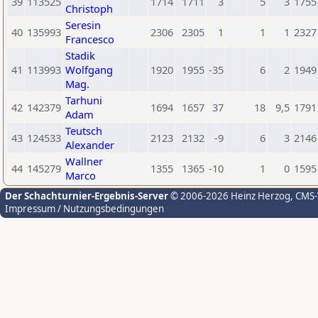
39
113525
1714
1711
3
5
3
1755
Christoph
Seresin
40
135993
2306
2305
1
1
1
2327
Francesco
Stadik
41
113993
Wolfgang
1920
1955
-35
6
2
1949
Mag.
Tarhuni
42
142379
1694
1657
37
18
9,5
1791
Adam
Teutsch
43
124533
2123
2132
-9
6
3
2146
Alexander
Wallner
44
145279
1355
1365
-10
1
0
1595
Marco
Der Schachturnier-Ergebnis-Server
© 2006-2026 Heinz Herzog
, CMS
Impressum / Nutzungsbedingungen