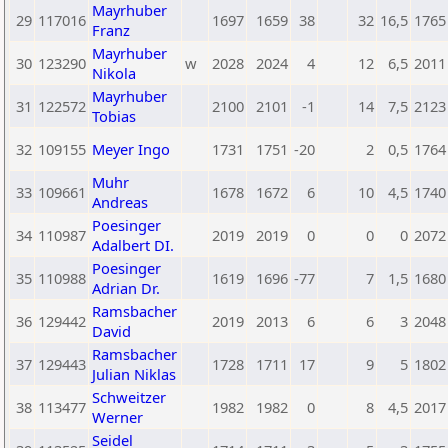
Mayrhuber
29
117016
1697
1659
38
32
16,5
1765
Franz
Mayrhuber
30
123290
w
2028
2024
4
12
6,5
2011
Nikola
Mayrhuber
31
122572
2100
2101
-1
14
7,5
2123
Tobias
32
109155
Meyer Ingo
1731
1751
-20
2
0,5
1764
Muhr
33
109661
1678
1672
6
10
4,5
1740
Andreas
Poesinger
34
110987
2019
2019
0
0
0
2072
Adalbert DI.
Poesinger
35
110988
1619
1696
-77
7
1,5
1680
Adrian Dr.
Ramsbacher
36
129442
2019
2013
6
6
3
2048
David
Ramsbacher
37
129443
1728
1711
17
9
5
1802
Julian Niklas
Schweitzer
38
113477
1982
1982
0
8
4,5
2017
Werner
Seidel