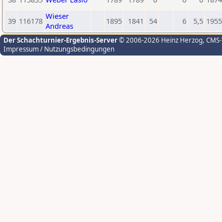
Wieser
39
116178
1895
1841
54
6
5,5
1955
Andreas
Der Schachturnier-Ergebnis-Server
© 2006-2026 Heinz Herzog
, CMS
Impressum / Nutzungsbedingungen