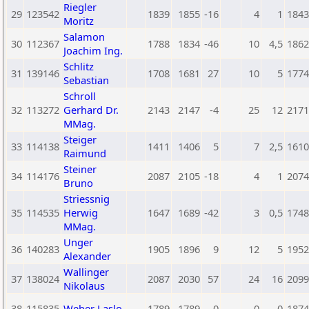
Riegler
29
123542
1839
1855
-16
4
1
1843
Moritz
Salamon
30
112367
1788
1834
-46
10
4,5
1862
Joachim Ing.
Schlitz
31
139146
1708
1681
27
10
5
1774
Sebastian
Schroll
32
113272
Gerhard Dr.
2143
2147
-4
25
12
2171
MMag.
Steiger
33
114138
1411
1406
5
7
2,5
1610
Raimund
Steiner
34
114176
2087
2105
-18
4
1
2074
Bruno
Striessnig
35
114535
Herwig
1647
1689
-42
3
0,5
1748
MMag.
Unger
36
140283
1905
1896
9
12
5
1952
Alexander
Wallinger
37
138024
2087
2030
57
24
16
2099
Nikolaus
38
115835
Weber Laslo
1789
1789
0
0
0
1874