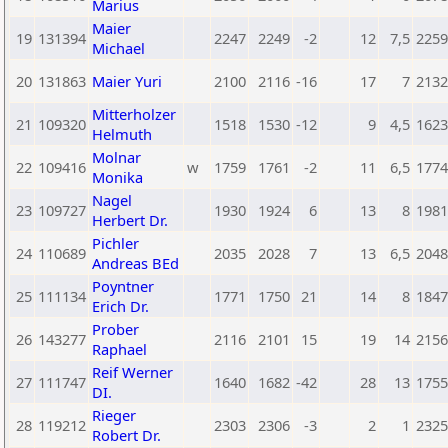
Marius
Maier
19
131394
2247
2249
-2
12
7,5
2259
Michael
20
131863
Maier Yuri
2100
2116
-16
17
7
2132
Mitterholzer
21
109320
1518
1530
-12
9
4,5
1623
Helmuth
Molnar
22
109416
w
1759
1761
-2
11
6,5
1774
Monika
Nagel
23
109727
1930
1924
6
13
8
1981
Herbert Dr.
Pichler
24
110689
2035
2028
7
13
6,5
2048
Andreas BEd
Poyntner
25
111134
1771
1750
21
14
8
1847
Erich Dr.
Prober
26
143277
2116
2101
15
19
14
2156
Raphael
Reif Werner
27
111747
1640
1682
-42
28
13
1755
DI.
Rieger
28
119212
2303
2306
-3
2
1
2325
Robert Dr.