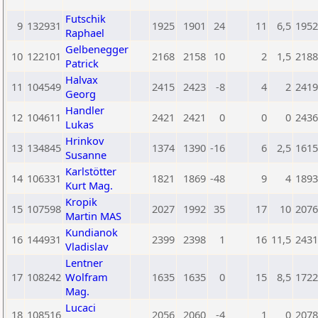
Futschik
9
132931
1925
1901
24
11
6,5
1952
Raphael
Gelbenegger
10
122101
2168
2158
10
2
1,5
2188
Patrick
Halvax
11
104549
2415
2423
-8
4
2
2419
Georg
Handler
12
104611
2421
2421
0
0
0
2436
Lukas
Hrinkov
13
134845
1374
1390
-16
6
2,5
1615
Susanne
Karlstötter
14
106331
1821
1869
-48
9
4
1893
Kurt Mag.
Kropik
15
107598
2027
1992
35
17
10
2076
Martin MAS
Kundianok
16
144931
2399
2398
1
16
11,5
2431
Vladislav
Lentner
17
108242
Wolfram
1635
1635
0
15
8,5
1722
Mag.
Lucaci
18
108516
2056
2060
-4
1
0
2078