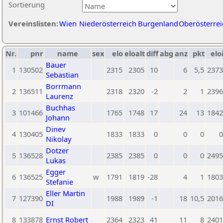
Sortierung
Vereinslisten:
Wien
Niederösterreich
Burgenland
Oberösterrei
Nr.
pnr
name
sex
elo
eloalt
diff
abg
anz
pkt
elo
Bauer
1
130502
2315
2305
10
6
5,5
2373
Sebastian
Borrmann
2
136511
2318
2320
-2
2
1
2396
Laurenz
Buchhas
3
101466
1765
1748
17
24
13
1842
Johann
Dinev
4
130405
1833
1833
0
0
0
0
Nikolay
Dotzer
5
136528
2385
2385
0
0
0
2495
Lukas
Egger
6
136525
w
1791
1819
-28
4
1
1803
Stefanie
Eller Martin
7
127390
1988
1989
-1
18
10,5
2016
DI
8
133878
Ernst Robert
2364
2323
41
11
8
2401