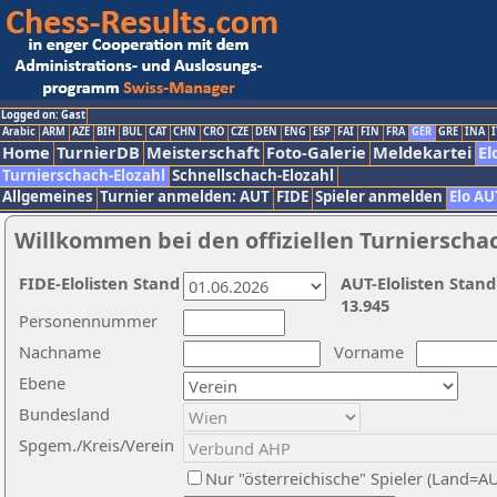
Logged on: Gast
Arabic
ARM
AZE
BIH
BUL
CAT
CHN
CRO
CZE
DEN
ENG
ESP
FAI
FIN
FRA
GER
GRE
INA
I
Home
TurnierDB
Meisterschaft
Foto-Galerie
Meldekartei
El
Turnierschach-Elozahl
Schnellschach-Elozahl
Allgemeines
Turnier anmelden: AUT
FIDE
Spieler anmelden
Elo AU
Willkommen bei den offiziellen Turnierscha
FIDE-Elolisten Stand
AUT-Elolisten Stand
13.945
Personennummer
Nachname
Vorname
Ebene
Bundesland
Spgem./Kreis/Verein
Nur "österreichische" Spieler (Land=A