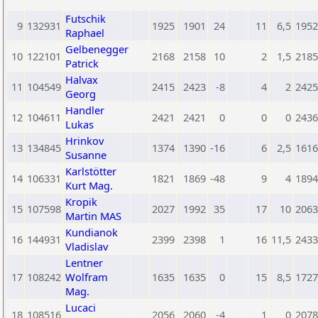
Futschik
9
132931
1925
1901
24
11
6,5
1952
Raphael
Gelbenegger
10
122101
2168
2158
10
2
1,5
2185
Patrick
Halvax
11
104549
2415
2423
-8
4
2
2425
Georg
Handler
12
104611
2421
2421
0
0
0
2436
Lukas
Hrinkov
13
134845
1374
1390
-16
6
2,5
1616
Susanne
Karlstötter
14
106331
1821
1869
-48
9
4
1894
Kurt Mag.
Kropik
15
107598
2027
1992
35
17
10
2063
Martin MAS
Kundianok
16
144931
2399
2398
1
16
11,5
2433
Vladislav
Lentner
17
108242
Wolfram
1635
1635
0
15
8,5
1727
Mag.
Lucaci
18
108516
2056
2060
-4
1
0
2078