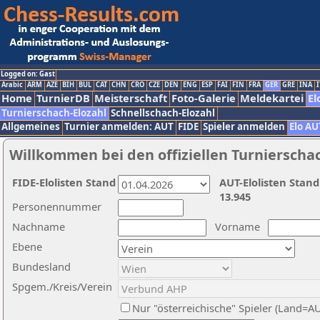
Logged on: Gast
Arabic
ARM
AZE
BIH
BUL
CAT
CHN
CRO
CZE
DEN
ENG
ESP
FAI
FIN
FRA
GER
GRE
INA
I
Home
TurnierDB
Meisterschaft
Foto-Galerie
Meldekartei
El
Turnierschach-Elozahl
Schnellschach-Elozahl
Allgemeines
Turnier anmelden: AUT
FIDE
Spieler anmelden
Elo AU
Willkommen bei den offiziellen Turnierscha
FIDE-Elolisten Stand
AUT-Elolisten Stand
13.945
Personennummer
Nachname
Vorname
Ebene
Bundesland
Spgem./Kreis/Verein
Nur "österreichische" Spieler (Land=A