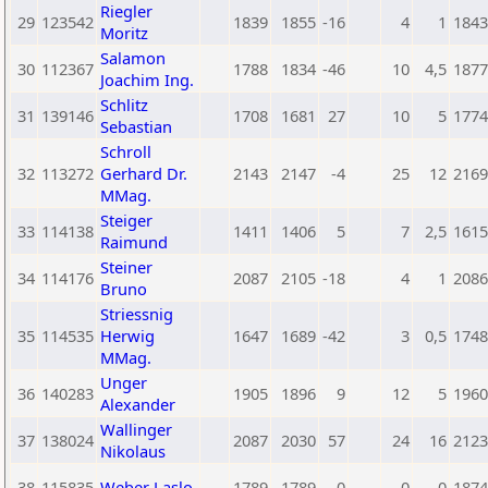
Riegler
29
123542
1839
1855
-16
4
1
1843
Moritz
Salamon
30
112367
1788
1834
-46
10
4,5
1877
Joachim Ing.
Schlitz
31
139146
1708
1681
27
10
5
1774
Sebastian
Schroll
32
113272
Gerhard Dr.
2143
2147
-4
25
12
2169
MMag.
Steiger
33
114138
1411
1406
5
7
2,5
1615
Raimund
Steiner
34
114176
2087
2105
-18
4
1
2086
Bruno
Striessnig
35
114535
Herwig
1647
1689
-42
3
0,5
1748
MMag.
Unger
36
140283
1905
1896
9
12
5
1960
Alexander
Wallinger
37
138024
2087
2030
57
24
16
2123
Nikolaus
38
115835
Weber Laslo
1789
1789
0
0
0
1874