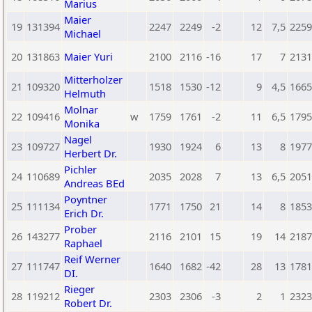
Marius
Maier
19
131394
2247
2249
-2
12
7,5
2259
Michael
20
131863
Maier Yuri
2100
2116
-16
17
7
2131
Mitterholzer
21
109320
1518
1530
-12
9
4,5
1665
Helmuth
Molnar
22
109416
w
1759
1761
-2
11
6,5
1795
Monika
Nagel
23
109727
1930
1924
6
13
8
1977
Herbert Dr.
Pichler
24
110689
2035
2028
7
13
6,5
2051
Andreas BEd
Poyntner
25
111134
1771
1750
21
14
8
1853
Erich Dr.
Prober
26
143277
2116
2101
15
19
14
2187
Raphael
Reif Werner
27
111747
1640
1682
-42
28
13
1781
DI.
Rieger
28
119212
2303
2306
-3
2
1
2323
Robert Dr.