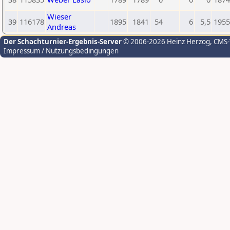
Wieser
39
116178
1895
1841
54
6
5,5
1955
Andreas
Der Schachturnier-Ergebnis-Server
© 2006-2026 Heinz Herzog
, CMS
Impressum / Nutzungsbedingungen