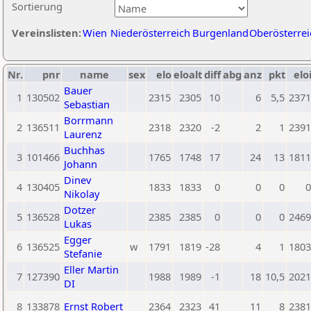
Sortierung
Vereinslisten:
Wien
Niederösterreich
Burgenland
Oberösterrei
Nr.
pnr
name
sex
elo
eloalt
diff
abg
anz
pkt
elo
Bauer
1
130502
2315
2305
10
6
5,5
2371
Sebastian
Borrmann
2
136511
2318
2320
-2
2
1
2391
Laurenz
Buchhas
3
101466
1765
1748
17
24
13
1811
Johann
Dinev
4
130405
1833
1833
0
0
0
0
Nikolay
Dotzer
5
136528
2385
2385
0
0
0
2469
Lukas
Egger
6
136525
w
1791
1819
-28
4
1
1803
Stefanie
Eller Martin
7
127390
1988
1989
-1
18
10,5
2021
DI
8
133878
Ernst Robert
2364
2323
41
11
8
2381