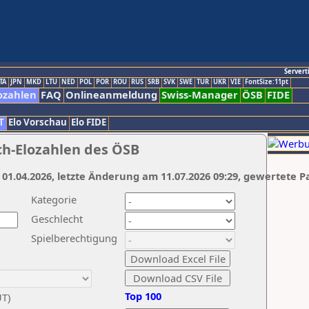
Servert
TA
JPN
MKD
LTU
NED
POL
POR
ROU
RUS
SRB
SVK
SWE
TUR
UKR
VIE
FontSize:11pt
ozahlen
FAQ
Onlineanmeldung
Swiss-Manager
ÖSB
FIDE
T
Elo Vorschau
Elo FIDE
ch-Elozahlen des ÖSB
 01.04.2026, letzte Änderung am 11.07.2026 09:29, gewertete P
Kategorie
Geschlecht
Spielberechtigung
Top 100
UT)