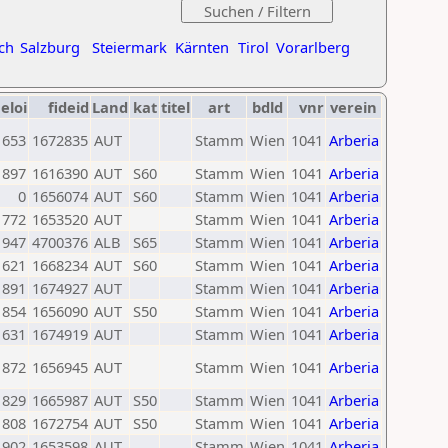
ch
Salzburg
Steiermark
Kärnten
Tirol
Vorarlberg
eloi
fideid
Land
kat
titel
art
bdld
vnr
verein
1653
1672835
AUT
Stamm
Wien
1041
Arberia
1897
1616390
AUT
S60
Stamm
Wien
1041
Arberia
0
1656074
AUT
S60
Stamm
Wien
1041
Arberia
1772
1653520
AUT
Stamm
Wien
1041
Arberia
1947
4700376
ALB
S65
Stamm
Wien
1041
Arberia
1621
1668234
AUT
S60
Stamm
Wien
1041
Arberia
1891
1674927
AUT
Stamm
Wien
1041
Arberia
1854
1656090
AUT
S50
Stamm
Wien
1041
Arberia
1631
1674919
AUT
Stamm
Wien
1041
Arberia
1872
1656945
AUT
Stamm
Wien
1041
Arberia
1829
1665987
AUT
S50
Stamm
Wien
1041
Arberia
1808
1672754
AUT
S50
Stamm
Wien
1041
Arberia
1902
1653598
AUT
Stamm
Wien
1041
Arberia