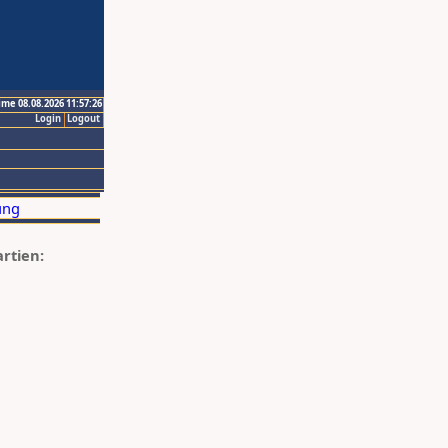
ime 08.08.2026 11:57:26
Login
Logout
artien: