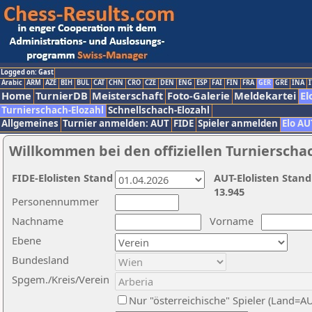
Logged on: Gast
Arabic
ARM
AZE
BIH
BUL
CAT
CHN
CRO
CZE
DEN
ENG
ESP
FAI
FIN
FRA
GER
GRE
INA
I
Home
TurnierDB
Meisterschaft
Foto-Galerie
Meldekartei
El
Turnierschach-Elozahl
Schnellschach-Elozahl
Allgemeines
Turnier anmelden: AUT
FIDE
Spieler anmelden
Elo AU
Willkommen bei den offiziellen Turnierscha
FIDE-Elolisten Stand
AUT-Elolisten Stand
13.945
Personennummer
Nachname
Vorname
Ebene
Bundesland
Spgem./Kreis/Verein
Nur "österreichische" Spieler (Land=A