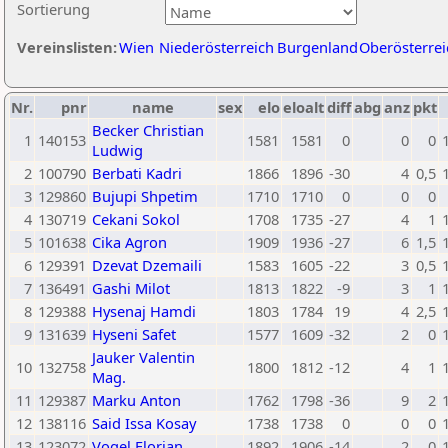
Sortierung
Vereinslisten:
Wien
Niederösterreich
Burgenland
Oberösterrei
Nr.
pnr
name
sex
elo
eloalt
diff
abg
anz
pkt
Becker Christian
1
140153
1581
1581
0
0
0
Ludwig
2
100790
Berbati Kadri
1866
1896
-30
4
0,5
3
129860
Bujupi Shpetim
1710
1710
0
0
0
4
130719
Cekani Sokol
1708
1735
-27
4
1
5
101638
Cika Agron
1909
1936
-27
6
1,5
6
129391
Dzevat Dzemaili
1583
1605
-22
3
0,5
7
136491
Gashi Milot
1813
1822
-9
3
1
8
129388
Hysenaj Hamdi
1803
1784
19
4
2,5
9
131639
Hyseni Safet
1577
1609
-32
2
0
Jauker Valentin
10
132758
1800
1812
-12
4
1
Mag.
11
129387
Marku Anton
1762
1798
-36
9
2
12
138116
Said Issa Kosay
1738
1738
0
0
0
13
123072
Vogel Florian
1892
1906
-14
2
0