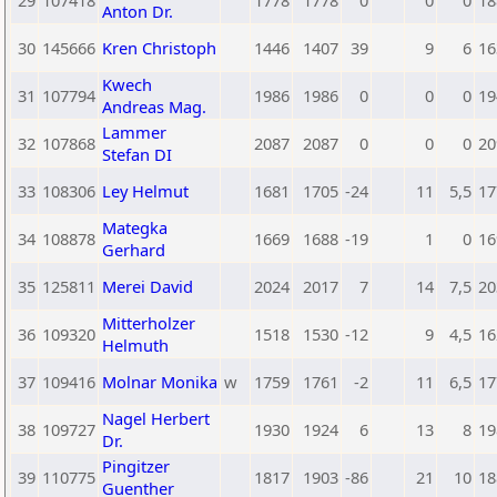
29
107418
1778
1778
0
0
0
18
Anton Dr.
30
145666
Kren Christoph
1446
1407
39
9
6
16
Kwech
31
107794
1986
1986
0
0
0
19
Andreas Mag.
Lammer
32
107868
2087
2087
0
0
0
20
Stefan DI
33
108306
Ley Helmut
1681
1705
-24
11
5,5
17
Mategka
34
108878
1669
1688
-19
1
0
16
Gerhard
35
125811
Merei David
2024
2017
7
14
7,5
20
Mitterholzer
36
109320
1518
1530
-12
9
4,5
16
Helmuth
37
109416
Molnar Monika
w
1759
1761
-2
11
6,5
17
Nagel Herbert
38
109727
1930
1924
6
13
8
19
Dr.
Pingitzer
39
110775
1817
1903
-86
21
10
18
Guenther