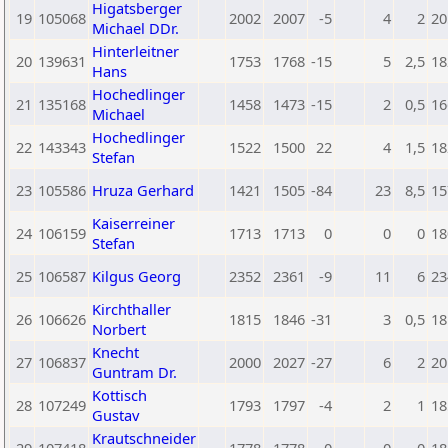
Higatsberger
19
105068
2002
2007
-5
4
2
20
Michael DDr.
Hinterleitner
20
139631
1753
1768
-15
5
2,5
18
Hans
Hochedlinger
21
135168
1458
1473
-15
2
0,5
16
Michael
Hochedlinger
22
143343
1522
1500
22
4
1,5
18
Stefan
23
105586
Hruza Gerhard
1421
1505
-84
23
8,5
15
Kaiserreiner
24
106159
1713
1713
0
0
0
18
Stefan
25
106587
Kilgus Georg
2352
2361
-9
11
6
23
Kirchthaller
26
106626
1815
1846
-31
3
0,5
18
Norbert
Knecht
27
106837
2000
2027
-27
6
2
20
Guntram Dr.
Kottisch
28
107249
1793
1797
-4
2
1
18
Gustav
Krautschneider