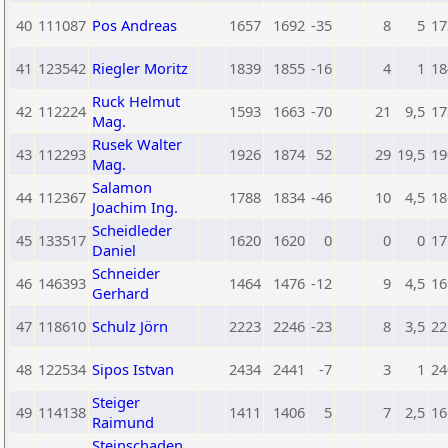
40
111087
Pos Andreas
1657
1692
-35
8
5
17
41
123542
Riegler Moritz
1839
1855
-16
4
1
18
Ruck Helmut
42
112224
1593
1663
-70
21
9,5
17
Mag.
Rusek Walter
43
112293
1926
1874
52
29
19,5
19
Mag.
Salamon
44
112367
1788
1834
-46
10
4,5
18
Joachim Ing.
Scheidleder
45
133517
1620
1620
0
0
0
17
Daniel
Schneider
46
146393
1464
1476
-12
9
4,5
16
Gerhard
47
118610
Schulz Jörn
2223
2246
-23
8
3,5
22
48
122534
Sipos Istvan
2434
2441
-7
3
1
24
Steiger
49
114138
1411
1406
5
7
2,5
16
Raimund
Steinschaden