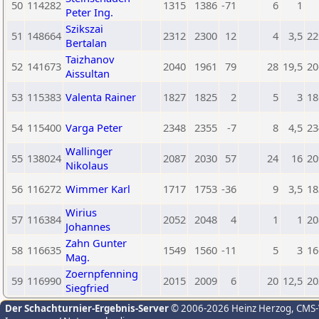
50
114282
1315
1386
-71
6
1
Peter Ing.
Szikszai
51
148664
2312
2300
12
4
3,5
22
Bertalan
Taizhanov
52
141673
2040
1961
79
28
19,5
20
Aissultan
53
115383
Valenta Rainer
1827
1825
2
5
3
18
54
115400
Varga Peter
2348
2355
-7
8
4,5
23
Wallinger
55
138024
2087
2030
57
24
16
20
Nikolaus
56
116272
Wimmer Karl
1717
1753
-36
9
3,5
18
Wirius
57
116384
2052
2048
4
1
1
20
Johannes
Zahn Gunter
58
116635
1549
1560
-11
5
3
16
Mag.
Zoernpfenning
59
116990
2015
2009
6
20
12,5
20
Siegfried
Der Schachturnier-Ergebnis-Server
© 2006-2026 Heinz Herzog
, CMS