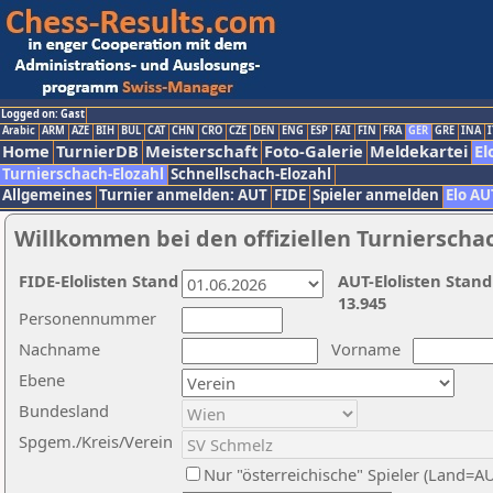
Logged on: Gast
Arabic
ARM
AZE
BIH
BUL
CAT
CHN
CRO
CZE
DEN
ENG
ESP
FAI
FIN
FRA
GER
GRE
INA
I
Home
TurnierDB
Meisterschaft
Foto-Galerie
Meldekartei
El
Turnierschach-Elozahl
Schnellschach-Elozahl
Allgemeines
Turnier anmelden: AUT
FIDE
Spieler anmelden
Elo AU
Willkommen bei den offiziellen Turnierscha
FIDE-Elolisten Stand
AUT-Elolisten Stand
13.945
Personennummer
Nachname
Vorname
Ebene
Bundesland
Spgem./Kreis/Verein
Nur "österreichische" Spieler (Land=A