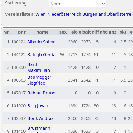
Sortierung
Vereinslisten:
Wien
Niederösterreich
Burgenland
Oberösterrei
Nr.
pnr
name
sex
elo
eloalt
diff
abg
anz
pkt
e
1
100124
Albadri Sattar
2068
2073
-5
4
2,5
20
2
144122
Balogh Gerda
W
1713
1774
-61
11
5
18
Barth
3
146850
1428
1428
0
2
1
Maximilian
Baumegger
4
100663
2341
2342
-1
11
6,5
23
Siegfried
5
147017
Behlau Bruno
0
0
0
0
0
6
101000
Birg Jovan
1694
1724
-30
13
6
18
7
132537
Bonk Andras
2260
2263
-3
13
8
22
Brustmann
8
101450
1636
1633
3
7
4
17