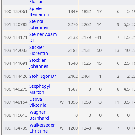
Florian
Spieler
100
137061
1849
1832
17
6
5
1
Benjamin
Steindl
101
120783
2276
2262
14
9
6,5
2
Johannes
Steiner Adam
102
114171
2138
2179
-41
7
1,5
2
DI
Stickler
103
142033
2181
2131
50
13
10
2
Florentin
Stöckler
104
141691
1540
1525
15
6
2,5
1
Johannes
105
114426
Stohl Igor Dr.
2462
2461
1
2
2
2
Szephegyi
106
140275
1587
0
0
8
4,5
1
Marton
Usova
107
148154
w
1356
1359
-3
11
3,5
1
Viktoriia
Wagner
108
115613
0
0
0
0
0
Bernhard
Walketseder
109
134739
w
1200
1248
-48
7
0
1
Christine