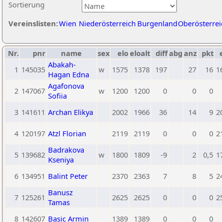
Sortierung
Vereinslisten:
Wien
Niederösterreich
Burgenland
Oberösterrei
Nr.
pnr
name
sex
elo
eloalt
diff
abg
anz
pkt
Abakah-
1
145035
w
1575
1378
197
27
16
1
Hagan Edna
Agafonova
2
147067
w
1200
1200
0
0
0
Sofiia
3
141611
Archan Elikya
2002
1966
36
14
9
2
4
120197
Atzl Florian
2119
2119
0
0
0
2
Badrakova
5
139682
w
1800
1809
-9
2
0,5
1
Kseniya
6
134951
Balint Peter
2370
2363
7
8
5
2
Banusz
7
125261
2625
2625
0
0
0
2
Tamas
8
142607
Basic Armin
1389
1389
0
0
0