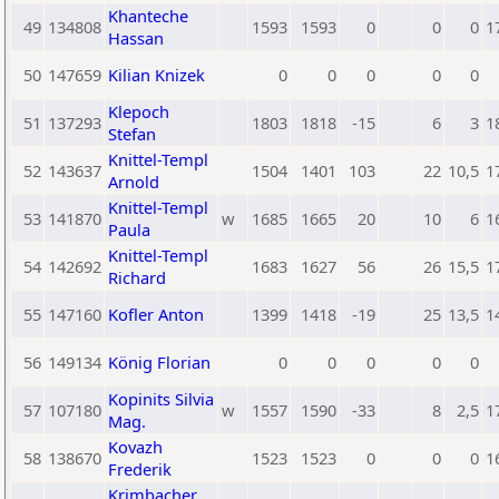
Khanteche
49
134808
1593
1593
0
0
0
1
Hassan
50
147659
Kilian Knizek
0
0
0
0
0
Klepoch
51
137293
1803
1818
-15
6
3
1
Stefan
Knittel-Templ
52
143637
1504
1401
103
22
10,5
1
Arnold
Knittel-Templ
53
141870
w
1685
1665
20
10
6
1
Paula
Knittel-Templ
54
142692
1683
1627
56
26
15,5
1
Richard
55
147160
Kofler Anton
1399
1418
-19
25
13,5
1
56
149134
König Florian
0
0
0
0
0
Kopinits Silvia
57
107180
w
1557
1590
-33
8
2,5
1
Mag.
Kovazh
58
138670
1523
1523
0
0
0
1
Frederik
Krimbacher