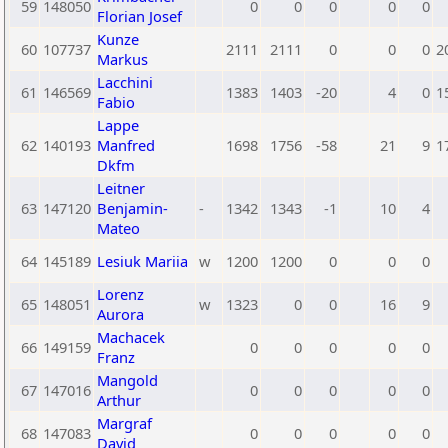
59
148050
0
0
0
0
0
Florian Josef
Kunze
60
107737
2111
2111
0
0
0
2
Markus
Lacchini
61
146569
1383
1403
-20
4
0
1
Fabio
Lappe
62
140193
Manfred
1698
1756
-58
21
9
1
Dkfm
Leitner
63
147120
Benjamin-
-
1342
1343
-1
10
4
Mateo
64
145189
Lesiuk Mariia
w
1200
1200
0
0
0
Lorenz
65
148051
w
1323
0
0
16
9
Aurora
Machacek
66
149159
0
0
0
0
0
Franz
Mangold
67
147016
0
0
0
0
0
Arthur
Margraf
68
147083
0
0
0
0
0
David