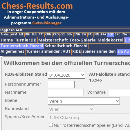
Logged on: Gast
Arabic
ARM
AZE
BIH
BUL
CAT
CHN
CRO
CZE
DEN
ENG
ESP
FAI
FIN
FRA
GER
GRE
INA
I
Home
TurnierDB
Meisterschaft
Foto-Galerie
Meldekartei
El
Turnierschach-Elozahl
Schnellschach-Elozahl
Allgemeines
Turnier anmelden: AUT
FIDE
Spieler anmelden
Elo AU
Willkommen bei den offiziellen Turnierscha
FIDE-Elolisten Stand
AUT-Elolisten Stand
13.945
Personennummer
Nachname
Vorname
Ebene
Bundesland
Spgem./Kreis/Verein
Nur "österreichische" Spieler (Land=A