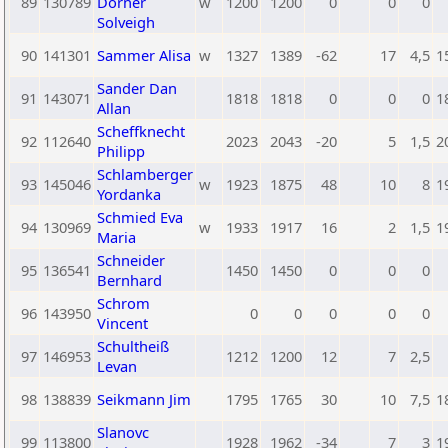
89
130789
Dorner
w
1200
1200
0
0
0
Solveigh
90
141301
Sammer Alisa
w
1327
1389
-62
17
4,5
1
Sander Dan
91
143071
1818
1818
0
0
0
1
Allan
Scheffknecht
92
112640
2023
2043
-20
5
1,5
2
Philipp
Schlamberger
93
145046
w
1923
1875
48
10
8
1
Yordanka
Schmied Eva
94
130969
w
1933
1917
16
2
1,5
1
Maria
Schneider
95
136541
1450
1450
0
0
0
Bernhard
Schrom
96
143950
0
0
0
0
0
Vincent
Schultheiß
97
146953
1212
1200
12
7
2,5
Levan
98
138839
Seikmann Jim
1795
1765
30
10
7,5
1
Slanovc
99
113800
1928
1962
-34
7
3
1