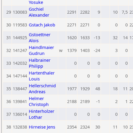
Yosuke
Gschiel
29
130083
2291
2282
9
10
7,5
2
Alexander
30
119583
Gstach Jakob
2271
2271
0
0
0
2
Gstoettner
31
144925
1620
1633
-13
32
14
1
Alois
Haindlmaier
32
141247
w
1379
1403
-24
3
0
Gudrun
Halbrainer
33
142032
0
0
0
0
0
Philipp
Hartenthaler
34
147144
0
0
0
0
0
Louis
Hellerschmid
35
138447
1977
1929
48
18
11
2
Andreas
Helmer
36
139841
2188
2189
-1
2
1
2
Christoph
Hinterholzer
37
136014
0
0
0
0
0
Lothar
38
132838
Hirneise Jens
2354
2324
30
11
10
2