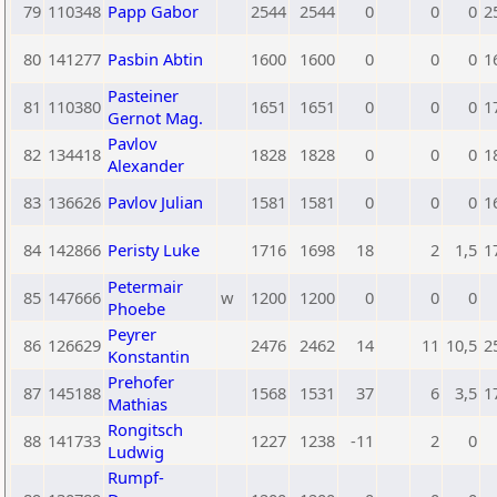
79
110348
Papp Gabor
2544
2544
0
0
0
2
80
141277
Pasbin Abtin
1600
1600
0
0
0
1
Pasteiner
81
110380
1651
1651
0
0
0
1
Gernot Mag.
Pavlov
82
134418
1828
1828
0
0
0
1
Alexander
83
136626
Pavlov Julian
1581
1581
0
0
0
1
84
142866
Peristy Luke
1716
1698
18
2
1,5
1
Petermair
85
147666
w
1200
1200
0
0
0
Phoebe
Peyrer
86
126629
2476
2462
14
11
10,5
2
Konstantin
Prehofer
87
145188
1568
1531
37
6
3,5
1
Mathias
Rongitsch
88
141733
1227
1238
-11
2
0
Ludwig
Rumpf-