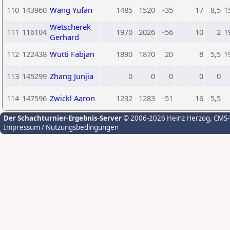
110
143960
Wang Yufan
1485
1520
-35
17
8,5
1
Wetscherek
111
116104
1970
2026
-56
10
2
1
Gerhard
112
122438
Wutti Fabjan
1890
1870
20
8
5,5
1
113
145299
Zhang Junjia
0
0
0
0
0
114
147596
Zwickl Aaron
1232
1283
-51
16
5,5
Der Schachturnier-Ergebnis-Server
© 2006-2026 Heinz Herzog
, CMS
Impressum / Nutzungsbedingungen