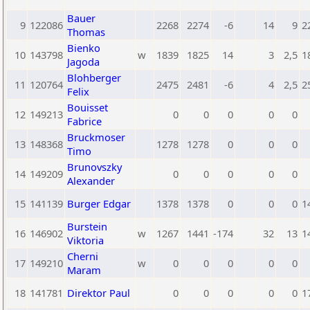
Bauer
9
122086
2268
2274
-6
14
9
2
Thomas
Bienko
10
143798
w
1839
1825
14
3
2,5
1
Jagoda
Blohberger
11
120764
2475
2481
-6
4
2,5
2
Felix
Bouisset
12
149213
0
0
0
0
0
Fabrice
Bruckmoser
13
148368
1278
1278
0
0
0
Timo
Brunovszky
14
149209
0
0
0
0
0
Alexander
15
141139
Burger Edgar
1378
1378
0
0
0
1
Burstein
16
146902
w
1267
1441
-174
32
13
1
Viktoria
Cherni
17
149210
w
0
0
0
0
0
Maram
18
141781
Direktor Paul
0
0
0
0
0
1