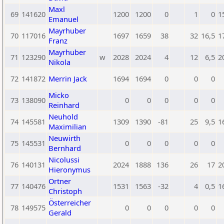
Maxl
69
141620
1200
1200
0
1
0
1
Emanuel
Mayrhuber
70
117016
1697
1659
38
32
16,5
1
Franz
Mayrhuber
71
123290
w
2028
2024
4
12
6,5
2
Nikola
72
141872
Merrin Jack
1694
1694
0
0
0
Micko
73
138090
0
0
0
0
0
Reinhard
Neuhold
74
145581
1309
1390
-81
25
9,5
1
Maximilian
Neuwirth
75
145531
0
0
0
0
0
Bernhard
Nicolussi
76
140131
2024
1888
136
26
17
2
Hieronymus
Ortner
77
140476
1531
1563
-32
4
0,5
1
Christoph
Österreicher
78
149575
0
0
0
0
0
Gerald