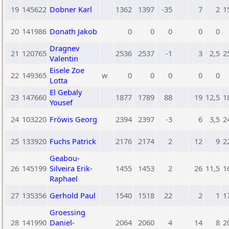
19
145622
Dobner Karl
1362
1397
-35
7
2
1
20
141986
Donath Jakob
0
0
0
0
0
Dragnev
21
120765
2536
2537
-1
3
2,5
2
Valentin
Eisele Zoe
22
149365
w
0
0
0
0
0
Lotta
El Gebaly
23
147660
1877
1789
88
19
12,5
1
Yousef
24
103220
Fröwis Georg
2394
2397
-3
6
3,5
2
25
133920
Fuchs Patrick
2176
2174
2
12
9
2
Geabou-
26
145199
Silveira Erik-
1455
1453
2
26
11,5
1
Raphael
27
135356
Gerhold Paul
1540
1518
22
2
1
1
Groessing
28
141990
Daniel-
2064
2060
4
14
8
2