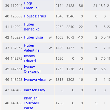
Högl
39
119046
2164
2128
36
21
13,5
2
Emanuel
40
126668
Hojjat Darius
1546
1546
0
0
0
Huber
41
142004
2262
2240
22
7
5
2
Benedikt
42
135227
Huber Elisa
w
1663
1673
-10
2
0,5
1
Huber
43
137967
w
1429
1433
-4
5
2
1
Valentina
Ivanov
44
148272
1530
0
0
8
7,5
1
Eduard
Ivanov
45
147651
1253
1276
-23
16
6,5
Oleksandr
46
148253
Ivanova Alisa
w
1318
1302
16
3
1
1
47
149498
Karasek Eloy
0
0
0
0
0
Khanjani
48
149108
Touchaei
1250
0
0
5
1
Parsa