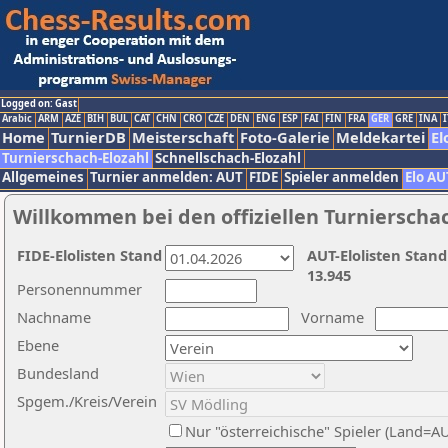
Logged on: Gast
Arabic
ARM
AZE
BIH
BUL
CAT
CHN
CRO
CZE
DEN
ENG
ESP
FAI
FIN
FRA
GER
GRE
INA
I
Home
TurnierDB
Meisterschaft
Foto-Galerie
Meldekartei
El
Turnierschach-Elozahl
Schnellschach-Elozahl
Allgemeines
Turnier anmelden: AUT
FIDE
Spieler anmelden
Elo AU
Willkommen bei den offiziellen Turnierscha
FIDE-Elolisten Stand
AUT-Elolisten Stand
13.945
Personennummer
Nachname
Vorname
Ebene
Bundesland
Spgem./Kreis/Verein
Nur "österreichische" Spieler (Land=A