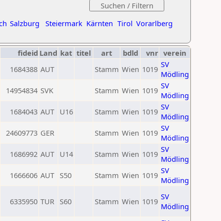
ch
Salzburg
Steiermark
Kärnten
Tirol
Vorarlberg
fideid
Land
kat
titel
art
bdld
vnr
verein
SV
1684388
AUT
Stamm
Wien
1019
Mödling
SV
14954834
SVK
Stamm
Wien
1019
Mödling
SV
1684043
AUT
U16
Stamm
Wien
1019
Mödling
SV
24609773
GER
Stamm
Wien
1019
Mödling
SV
1686992
AUT
U14
Stamm
Wien
1019
Mödling
SV
1666606
AUT
S50
Stamm
Wien
1019
Mödling
SV
6335950
TUR
S60
Stamm
Wien
1019
Mödling