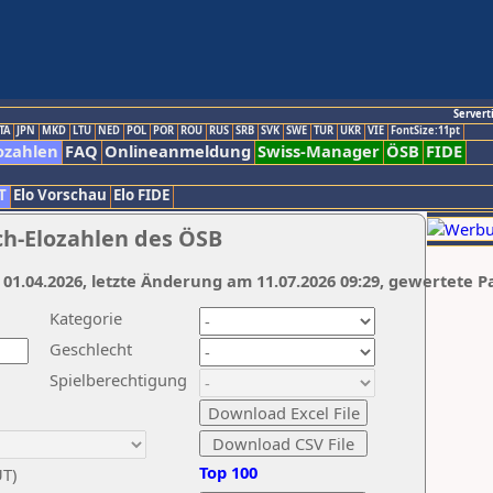
Servert
TA
JPN
MKD
LTU
NED
POL
POR
ROU
RUS
SRB
SVK
SWE
TUR
UKR
VIE
FontSize:11pt
ozahlen
FAQ
Onlineanmeldung
Swiss-Manager
ÖSB
FIDE
T
Elo Vorschau
Elo FIDE
ch-Elozahlen des ÖSB
 01.04.2026, letzte Änderung am 11.07.2026 09:29, gewertete P
Kategorie
Geschlecht
Spielberechtigung
Top 100
UT)