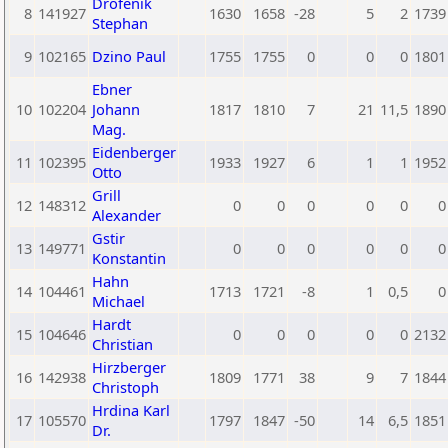
Drofenik
8
141927
1630
1658
-28
5
2
1739
Stephan
9
102165
Dzino Paul
1755
1755
0
0
0
1801
Ebner
10
102204
Johann
1817
1810
7
21
11,5
1890
Mag.
Eidenberger
11
102395
1933
1927
6
1
1
1952
Otto
Grill
12
148312
0
0
0
0
0
0
Alexander
Gstir
13
149771
0
0
0
0
0
0
Konstantin
Hahn
14
104461
1713
1721
-8
1
0,5
0
Michael
Hardt
15
104646
0
0
0
0
0
2132
Christian
Hirzberger
16
142938
1809
1771
38
9
7
1844
Christoph
Hrdina Karl
17
105570
1797
1847
-50
14
6,5
1851
Dr.