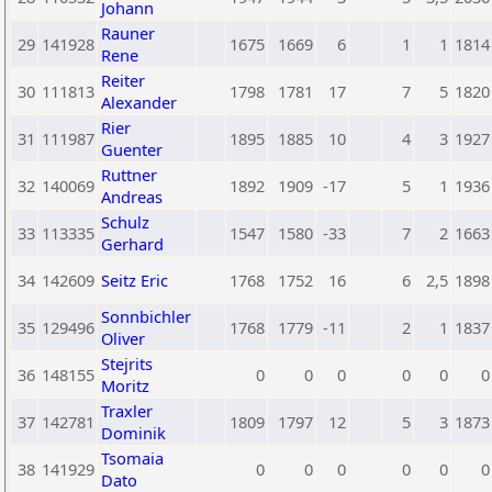
Johann
Rauner
29
141928
1675
1669
6
1
1
1814
Rene
Reiter
30
111813
1798
1781
17
7
5
1820
Alexander
Rier
31
111987
1895
1885
10
4
3
1927
Guenter
Ruttner
32
140069
1892
1909
-17
5
1
1936
Andreas
Schulz
33
113335
1547
1580
-33
7
2
1663
Gerhard
34
142609
Seitz Eric
1768
1752
16
6
2,5
1898
Sonnbichler
35
129496
1768
1779
-11
2
1
1837
Oliver
Stejrits
36
148155
0
0
0
0
0
0
Moritz
Traxler
37
142781
1809
1797
12
5
3
1873
Dominik
Tsomaia
38
141929
0
0
0
0
0
0
Dato