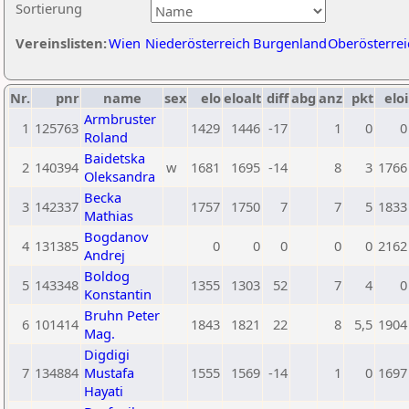
Sortierung
Vereinslisten:
Wien
Niederösterreich
Burgenland
Oberösterrei
Nr.
pnr
name
sex
elo
eloalt
diff
abg
anz
pkt
eloi
Armbruster
1
125763
1429
1446
-17
1
0
0
Roland
Baidetska
2
140394
w
1681
1695
-14
8
3
1766
Oleksandra
Becka
3
142337
1757
1750
7
7
5
1833
Mathias
Bogdanov
4
131385
0
0
0
0
0
2162
Andrej
Boldog
5
143348
1355
1303
52
7
4
0
Konstantin
Bruhn Peter
6
101414
1843
1821
22
8
5,5
1904
Mag.
Digdigi
7
134884
Mustafa
1555
1569
-14
1
0
1697
Hayati