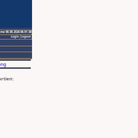
ime 08.08.2026 06:01:38
Login
Logout
artien: