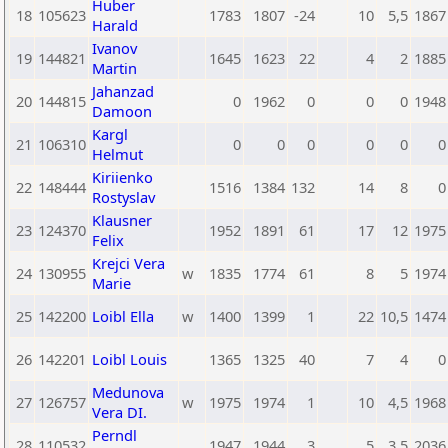
Huber
18
105623
1783
1807
-24
10
5,5
1867
Harald
Ivanov
19
144821
1645
1623
22
4
2
1885
Martin
Jahanzad
20
144815
0
1962
0
0
0
1948
Damoon
Kargl
21
106310
0
0
0
0
0
0
Helmut
Kiriienko
22
148444
1516
1384
132
14
8
0
Rostyslav
Klausner
23
124370
1952
1891
61
17
12
1975
Felix
Krejci Vera
24
130955
w
1835
1774
61
8
5
1974
Marie
25
142200
Loibl Ella
w
1400
1399
1
22
10,5
1474
26
142201
Loibl Louis
1365
1325
40
7
4
0
Medunova
27
126757
w
1975
1974
1
10
4,5
1968
Vera DI.
Perndl
28
110532
1947
1944
3
5
3,5
2036