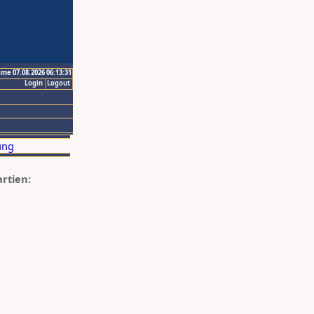
ime 07.08.2026 06:13:31
Login
Logout
artien: