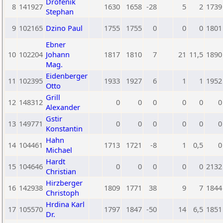
Drofenik
8
141927
1630
1658
-28
5
2
1739
Stephan
9
102165
Dzino Paul
1755
1755
0
0
0
1801
Ebner
10
102204
Johann
1817
1810
7
21
11,5
1890
Mag.
Eidenberger
11
102395
1933
1927
6
1
1
1952
Otto
Grill
12
148312
0
0
0
0
0
0
Alexander
Gstir
13
149771
0
0
0
0
0
0
Konstantin
Hahn
14
104461
1713
1721
-8
1
0,5
0
Michael
Hardt
15
104646
0
0
0
0
0
2132
Christian
Hirzberger
16
142938
1809
1771
38
9
7
1844
Christoph
Hrdina Karl
17
105570
1797
1847
-50
14
6,5
1851
Dr.