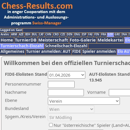
Logged on: Gast
Arabic
ARM
AZE
BIH
BUL
CAT
CHN
CRO
CZE
DEN
ENG
ESP
FAI
FIN
FRA
GER
GRE
INA
I
Home
TurnierDB
Meisterschaft
Foto-Galerie
Meldekartei
El
Turnierschach-Elozahl
Schnellschach-Elozahl
Allgemeines
Turnier anmelden: AUT
FIDE
Spieler anmelden
Elo AU
Willkommen bei den offiziellen Turnierscha
FIDE-Elolisten Stand
AUT-Elolisten Stand
13.945
Personennummer
Nachname
Vorname
Ebene
Bundesland
Spgem./Kreis/Verein
Nur "österreichische" Spieler (Land=A