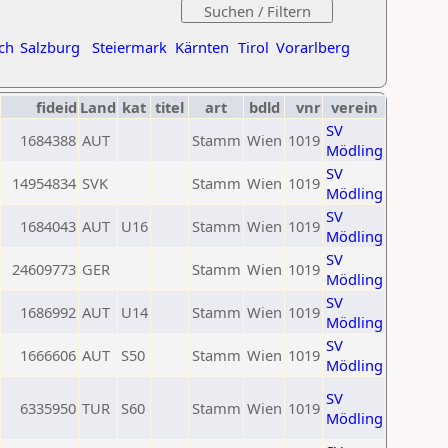
ch
Salzburg
Steiermark
Kärnten
Tirol
Vorarlberg
fideid
Land
kat
titel
art
bdld
vnr
verein
SV
1684388
AUT
Stamm
Wien
1019
Mödling
SV
14954834
SVK
Stamm
Wien
1019
Mödling
SV
1684043
AUT
U16
Stamm
Wien
1019
Mödling
SV
24609773
GER
Stamm
Wien
1019
Mödling
SV
1686992
AUT
U14
Stamm
Wien
1019
Mödling
SV
1666606
AUT
S50
Stamm
Wien
1019
Mödling
SV
6335950
TUR
S60
Stamm
Wien
1019
Mödling