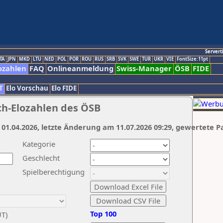
Servert
TA
JPN
MKD
LTU
NED
POL
POR
ROU
RUS
SRB
SVK
SWE
TUR
UKR
VIE
FontSize:11pt
ozahlen
FAQ
Onlineanmeldung
Swiss-Manager
ÖSB
FIDE
T
Elo Vorschau
Elo FIDE
ch-Elozahlen des ÖSB
 01.04.2026, letzte Änderung am 11.07.2026 09:29, gewertete P
Kategorie
Geschlecht
Spielberechtigung
Top 100
UT)