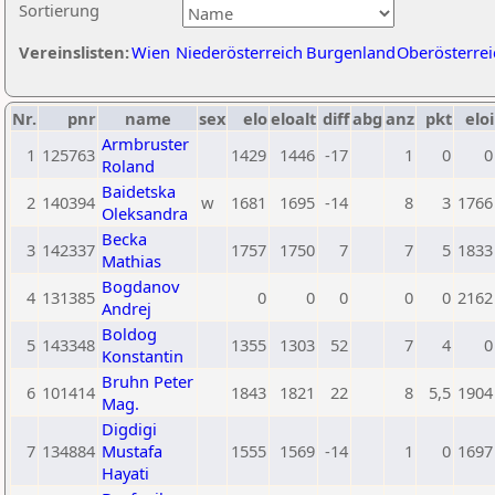
Sortierung
Vereinslisten:
Wien
Niederösterreich
Burgenland
Oberösterrei
Nr.
pnr
name
sex
elo
eloalt
diff
abg
anz
pkt
eloi
Armbruster
1
125763
1429
1446
-17
1
0
0
Roland
Baidetska
2
140394
w
1681
1695
-14
8
3
1766
Oleksandra
Becka
3
142337
1757
1750
7
7
5
1833
Mathias
Bogdanov
4
131385
0
0
0
0
0
2162
Andrej
Boldog
5
143348
1355
1303
52
7
4
0
Konstantin
Bruhn Peter
6
101414
1843
1821
22
8
5,5
1904
Mag.
Digdigi
7
134884
Mustafa
1555
1569
-14
1
0
1697
Hayati