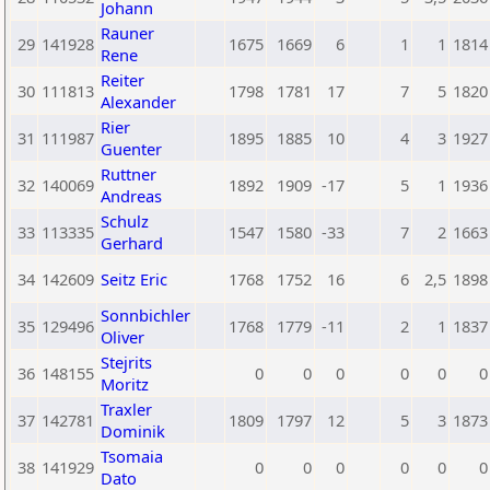
Johann
Rauner
29
141928
1675
1669
6
1
1
1814
Rene
Reiter
30
111813
1798
1781
17
7
5
1820
Alexander
Rier
31
111987
1895
1885
10
4
3
1927
Guenter
Ruttner
32
140069
1892
1909
-17
5
1
1936
Andreas
Schulz
33
113335
1547
1580
-33
7
2
1663
Gerhard
34
142609
Seitz Eric
1768
1752
16
6
2,5
1898
Sonnbichler
35
129496
1768
1779
-11
2
1
1837
Oliver
Stejrits
36
148155
0
0
0
0
0
0
Moritz
Traxler
37
142781
1809
1797
12
5
3
1873
Dominik
Tsomaia
38
141929
0
0
0
0
0
0
Dato