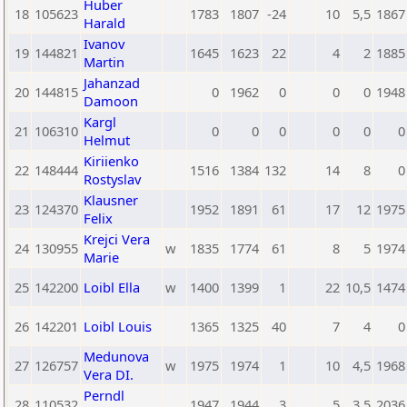
Huber
18
105623
1783
1807
-24
10
5,5
1867
Harald
Ivanov
19
144821
1645
1623
22
4
2
1885
Martin
Jahanzad
20
144815
0
1962
0
0
0
1948
Damoon
Kargl
21
106310
0
0
0
0
0
0
Helmut
Kiriienko
22
148444
1516
1384
132
14
8
0
Rostyslav
Klausner
23
124370
1952
1891
61
17
12
1975
Felix
Krejci Vera
24
130955
w
1835
1774
61
8
5
1974
Marie
25
142200
Loibl Ella
w
1400
1399
1
22
10,5
1474
26
142201
Loibl Louis
1365
1325
40
7
4
0
Medunova
27
126757
w
1975
1974
1
10
4,5
1968
Vera DI.
Perndl
28
110532
1947
1944
3
5
3,5
2036