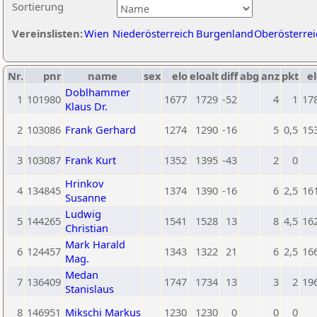
Sortierung
Vereinslisten:
Wien
Niederösterreich
Burgenland
Oberösterrei
Nr.
pnr
name
sex
elo
eloalt
diff
abg
anz
pkt
el
Doblhammer
1
101980
1677
1729
-52
4
1
17
Klaus Dr.
2
103086
Frank Gerhard
1274
1290
-16
5
0,5
15
3
103087
Frank Kurt
1352
1395
-43
2
0
Hrinkov
4
134845
1374
1390
-16
6
2,5
16
Susanne
Ludwig
5
144265
1541
1528
13
8
4,5
16
Christian
Mark Harald
6
124457
1343
1322
21
6
2,5
16
Mag.
Medan
7
136409
1747
1734
13
3
2
19
Stanislaus
8
146951
Mikschi Markus
1230
1230
0
0
0