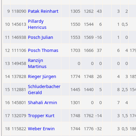
9
118090
Patak Reinhart
1305
1262
43
3
2
Pillardy
10
145613
1550
1544
6
1
0,5
Henricus
11
146938
Posch Julian
1553
1569
-16
1
0
12
111106
Posch Thomas
1703
1666
37
6
4
17
Ranzijn
13
149458
0
0
0
0
0
Martinus
14
137828
Rieger Jürgen
1774
1748
26
4
3
18
Schluderbacher
15
112881
1445
1440
5
8
2,5
15
Gerald
16
145801
Shahali Armin
1301
0
0
7
4
17
132079
Tropper Kurt
1748
1762
-14
3
1,5
17
18
115822
Weber Erwin
1744
1776
-32
3
0,5
18