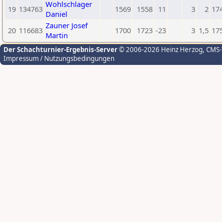
Wohlschlager
19
134763
1569
1558
11
3
2
17
Daniel
Zauner Josef
20
116683
1700
1723
-23
3
1,5
17
Martin
Der Schachturnier-Ergebnis-Server
© 2006-2026 Heinz Herzog
, CMS
Impressum / Nutzungsbedingungen