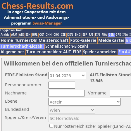
Logged on: Gast
Arabic
ARM
AZE
BIH
BUL
CAT
CHN
CRO
CZE
DEN
ENG
ESP
FAI
FIN
FRA
GER
GRE
INA
I
Home
TurnierDB
Meisterschaft
Foto-Galerie
Meldekartei
El
Turnierschach-Elozahl
Schnellschach-Elozahl
Allgemeines
Turnier anmelden: AUT
FIDE
Spieler anmelden
Elo AU
Willkommen bei den offiziellen Turnierscha
FIDE-Elolisten Stand
AUT-Elolisten Stand
13.945
Personennummer
Nachname
Vorname
Ebene
Bundesland
Spgem./Kreis/Verein
Nur "österreichische" Spieler (Land=A