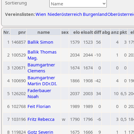
Sortierung
Vereinslisten:
Wien
Niederösterreich
Burgenland
Oberösterrei
Nr.
pnr
name
sex
elo
eloalt
diff
abg
anz
pkt
e
1
146857
Ballik Simon
1579
1523
56
4
3
17
Ballik Thomas
2
100529
2034
2044
-10
1
0
20
Mag.
Baumgartner
3
120671
1674
1674
0
0
0
Clemens
Baumgartner
4
100690
1866
1908
-42
4
0
19
Martin DDr.DI.
Faderbauer
5
126202
2037
2003
34
10
6,5
20
Noah
6
102768
Feit Florian
1989
1989
0
0
0
20
7
103196
Fritz Rebecca
w
1790
1796
-6
3
0,5
18
8
119824
Gotz Severin
1675
1666
9
1
1
17