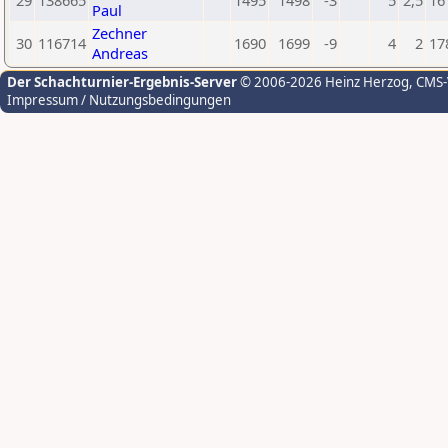
29
138665
1495
1498
-3
5
2,5
16
Paul
Zechner
30
116714
1690
1699
-9
4
2
17
Andreas
Der Schachturnier-Ergebnis-Server
© 2006-2026 Heinz Herzog
, CMS
Impressum / Nutzungsbedingungen