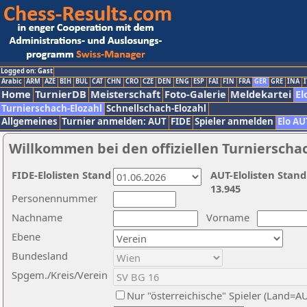
Logged on: Gast
Arabic
ARM
AZE
BIH
BUL
CAT
CHN
CRO
CZE
DEN
ENG
ESP
FAI
FIN
FRA
GER
GRE
INA
I
Home
TurnierDB
Meisterschaft
Foto-Galerie
Meldekartei
El
Turnierschach-Elozahl
Schnellschach-Elozahl
Allgemeines
Turnier anmelden: AUT
FIDE
Spieler anmelden
Elo AU
Willkommen bei den offiziellen Turnierscha
FIDE-Elolisten Stand
AUT-Elolisten Stand
13.945
Personennummer
Nachname
Vorname
Ebene
Bundesland
Spgem./Kreis/Verein
Nur "österreichische" Spieler (Land=A