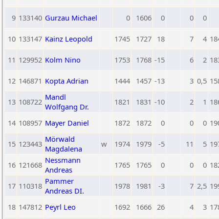
9
133140
Gurzau Michael
0
1606
0
0
0
10
133147
Kainz Leopold
1745
1727
18
7
4
18
11
129952
Kolm Nino
1753
1768
-15
6
2
18
12
146871
Kopta Adrian
1444
1457
-13
3
0,5
15
Mandl
13
108722
1821
1831
-10
2
1
18
Wolfgang Dr.
14
108957
Mayer Daniel
1872
1872
0
0
0
19
Mörwald
15
123443
w
1974
1979
-5
11
5
19
Magdalena
Nessmann
16
121668
1765
1765
0
0
0
18
Andreas
Pammer
17
110318
1978
1981
-3
7
2,5
19
Andreas DI.
18
147812
Peyrl Leo
1692
1666
26
4
3
17