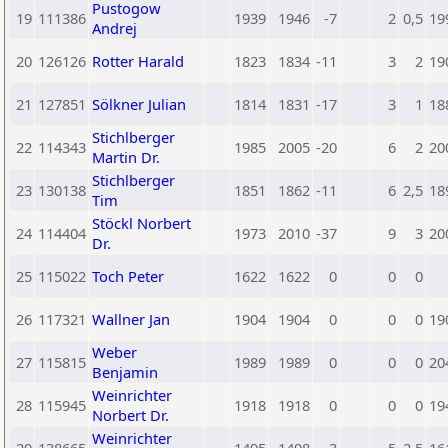
Pustogow
19
111386
1939
1946
-7
2
0,5
19
Andrej
20
126126
Rotter Harald
1823
1834
-11
3
2
19
21
127851
Sölkner Julian
1814
1831
-17
3
1
18
Stichlberger
22
114343
1985
2005
-20
6
2
20
Martin Dr.
Stichlberger
23
130138
1851
1862
-11
6
2,5
18
Tim
Stöckl Norbert
24
114404
1973
2010
-37
9
3
20
Dr.
25
115022
Toch Peter
1622
1622
0
0
0
26
117321
Wallner Jan
1904
1904
0
0
0
19
Weber
27
115815
1989
1989
0
0
0
20
Benjamin
Weinrichter
28
115945
1918
1918
0
0
0
19
Norbert Dr.
Weinrichter