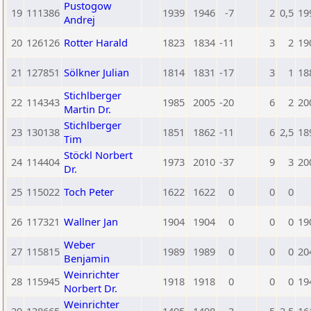
Pustogow
19
111386
1939
1946
-7
2
0,5
19
Andrej
20
126126
Rotter Harald
1823
1834
-11
3
2
19
21
127851
Sölkner Julian
1814
1831
-17
3
1
18
Stichlberger
22
114343
1985
2005
-20
6
2
20
Martin Dr.
Stichlberger
23
130138
1851
1862
-11
6
2,5
18
Tim
Stöckl Norbert
24
114404
1973
2010
-37
9
3
20
Dr.
25
115022
Toch Peter
1622
1622
0
0
0
26
117321
Wallner Jan
1904
1904
0
0
0
19
Weber
27
115815
1989
1989
0
0
0
20
Benjamin
Weinrichter
28
115945
1918
1918
0
0
0
19
Norbert Dr.
Weinrichter