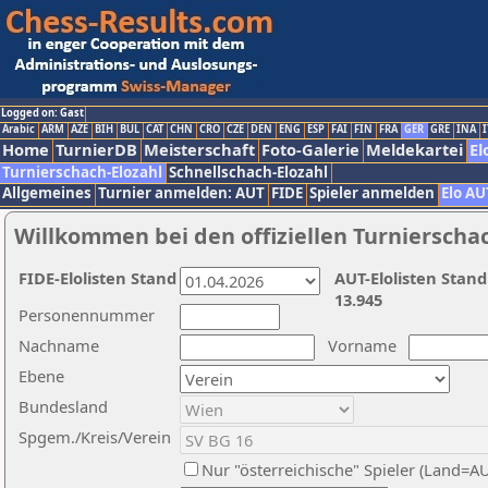
Logged on: Gast
Arabic
ARM
AZE
BIH
BUL
CAT
CHN
CRO
CZE
DEN
ENG
ESP
FAI
FIN
FRA
GER
GRE
INA
I
Home
TurnierDB
Meisterschaft
Foto-Galerie
Meldekartei
El
Turnierschach-Elozahl
Schnellschach-Elozahl
Allgemeines
Turnier anmelden: AUT
FIDE
Spieler anmelden
Elo AU
Willkommen bei den offiziellen Turnierscha
FIDE-Elolisten Stand
AUT-Elolisten Stand
13.945
Personennummer
Nachname
Vorname
Ebene
Bundesland
Spgem./Kreis/Verein
Nur "österreichische" Spieler (Land=A