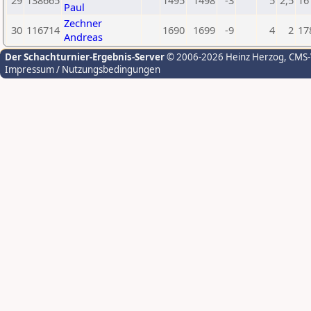
29
138665
1495
1498
-3
5
2,5
16
Paul
Zechner
30
116714
1690
1699
-9
4
2
17
Andreas
Der Schachturnier-Ergebnis-Server
© 2006-2026 Heinz Herzog
, CMS
Impressum / Nutzungsbedingungen