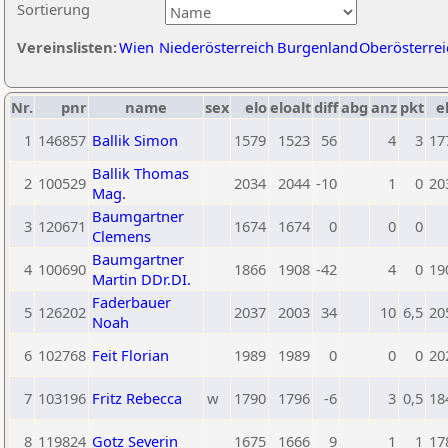
Sortierung
Vereinslisten:
Wien
Niederösterreich
Burgenland
Oberösterrei
Nr.
pnr
name
sex
elo
eloalt
diff
abg
anz
pkt
e
1
146857
Ballik Simon
1579
1523
56
4
3
17
Ballik Thomas
2
100529
2034
2044
-10
1
0
20
Mag.
Baumgartner
3
120671
1674
1674
0
0
0
Clemens
Baumgartner
4
100690
1866
1908
-42
4
0
19
Martin DDr.DI.
Faderbauer
5
126202
2037
2003
34
10
6,5
20
Noah
6
102768
Feit Florian
1989
1989
0
0
0
20
7
103196
Fritz Rebecca
w
1790
1796
-6
3
0,5
18
8
119824
Gotz Severin
1675
1666
9
1
1
17