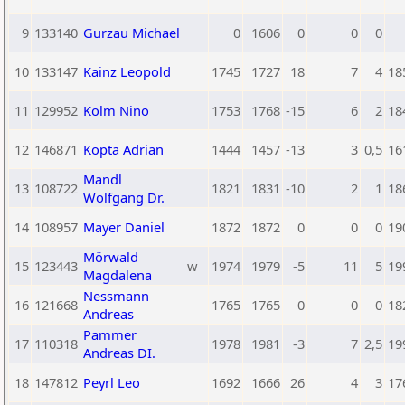
9
133140
Gurzau Michael
0
1606
0
0
0
10
133147
Kainz Leopold
1745
1727
18
7
4
18
11
129952
Kolm Nino
1753
1768
-15
6
2
18
12
146871
Kopta Adrian
1444
1457
-13
3
0,5
16
Mandl
13
108722
1821
1831
-10
2
1
18
Wolfgang Dr.
14
108957
Mayer Daniel
1872
1872
0
0
0
19
Mörwald
15
123443
w
1974
1979
-5
11
5
19
Magdalena
Nessmann
16
121668
1765
1765
0
0
0
18
Andreas
Pammer
17
110318
1978
1981
-3
7
2,5
19
Andreas DI.
18
147812
Peyrl Leo
1692
1666
26
4
3
17