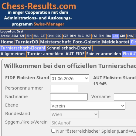
Logged on: Gast
Arabic
ARM
AZE
BIH
BUL
CAT
CHN
CRO
CZE
DEN
ENG
ESP
FAI
FIN
FRA
GER
GRE
INA
I
Home
TurnierDB
Meisterschaft
Foto-Galerie
Meldekartei
El
Turnierschach-Elozahl
Schnellschach-Elozahl
Allgemeines
Turnier anmelden: AUT
FIDE
Spieler anmelden
Elo AU
Willkommen bei den offiziellen Turnierscha
FIDE-Elolisten Stand
AUT-Elolisten Stand
13.945
Personennummer
Nachname
Vorname
Ebene
Bundesland
Spgem./Kreis/Verein
Nur "österreichische" Spieler (Land=A