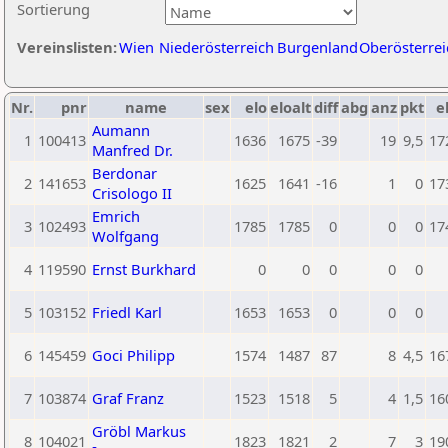
Sortierung
Vereinslisten:
Wien
Niederösterreich
Burgenland
Oberösterrei
Nr.
pnr
name
sex
elo
eloalt
diff
abg
anz
pkt
e
Aumann
1
100413
1636
1675
-39
19
9,5
17
Manfred Dr.
Berdonar
2
141653
1625
1641
-16
1
0
17
Crisologo II
Emrich
3
102493
1785
1785
0
0
0
17
Wolfgang
4
119590
Ernst Burkhard
0
0
0
0
0
5
103152
Friedl Karl
1653
1653
0
0
0
6
145459
Goci Philipp
1574
1487
87
8
4,5
16
7
103874
Graf Franz
1523
1518
5
4
1,5
16
Gröbl Markus
8
104021
1823
1821
2
7
3
19