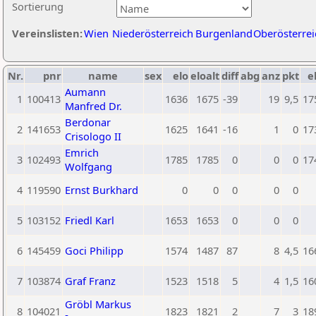
Sortierung
Vereinslisten:
Wien
Niederösterreich
Burgenland
Oberösterrei
Nr.
pnr
name
sex
elo
eloalt
diff
abg
anz
pkt
e
Aumann
1
100413
1636
1675
-39
19
9,5
17
Manfred Dr.
Berdonar
2
141653
1625
1641
-16
1
0
17
Crisologo II
Emrich
3
102493
1785
1785
0
0
0
17
Wolfgang
4
119590
Ernst Burkhard
0
0
0
0
0
5
103152
Friedl Karl
1653
1653
0
0
0
6
145459
Goci Philipp
1574
1487
87
8
4,5
16
7
103874
Graf Franz
1523
1518
5
4
1,5
16
Gröbl Markus
8
104021
1823
1821
2
7
3
18