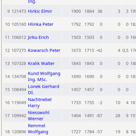
Ing.
9
121473
Hirkic Elmir
1900
1864
36
3
3
19
10
105160
Hlinka Peter
1792
1792
0
0
0
18
11
106012
Jirku Erich
1503
1503
0
0
0
16
12
107275
Kowarsch Peter
1673
1715
-42
4
0,5
17
13
107328
Kralik Walter
1843
1843
0
0
0
18
Kund Wolfgang
14
134708
1690
1690
0
0
0
18
Ing. MSc.
Lonek Gerhard
15
108494
1457
1457
0
0
0
DI.
Nachtnebel
16
119049
1733
1735
-2
10
4
18
Harry
Niesswohl
17
109942
1404
1491
-87
28
9
15
Werner
Remmel
18
120896
Wolfgang
1727
1784
-57
19
8
18