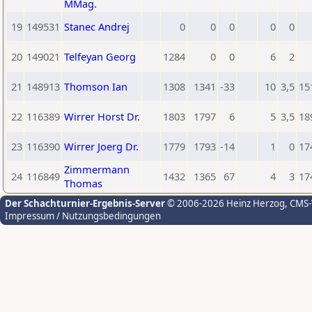
MMag.
19
149531
Stanec Andrej
0
0
0
0
0
20
149021
Telfeyan Georg
1284
0
0
6
2
21
148913
Thomson Ian
1308
1341
-33
10
3,5
15
22
116389
Wirrer Horst Dr.
1803
1797
6
5
3,5
18
23
116390
Wirrer Joerg Dr.
1779
1793
-14
1
0
17
Zimmermann
24
116849
1432
1365
67
4
3
17
Thomas
Der Schachturnier-Ergebnis-Server
© 2006-2026 Heinz Herzog
, CMS
Impressum / Nutzungsbedingungen