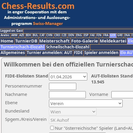
Logged on: Gast
Arabic
ARM
AZE
BIH
BUL
CAT
CHN
CRO
CZE
DEN
ENG
ESP
FAI
FIN
FRA
GER
GRE
INA
I
Home
TurnierDB
Meisterschaft
Foto-Galerie
Meldekartei
El
Turnierschach-Elozahl
Schnellschach-Elozahl
Allgemeines
Turnier anmelden: AUT
FIDE
Spieler anmelden
Elo AU
Willkommen bei den offiziellen Turnierscha
FIDE-Elolisten Stand
AUT-Elolisten Stand
13.945
Personennummer
Nachname
Vorname
Ebene
Bundesland
Spgem./Kreis/Verein
Nur "österreichische" Spieler (Land=A