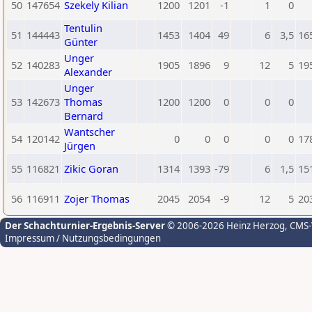
50
147654
Szekely Kilian
1200
1201
-1
1
0
Tentulin
51
144443
1453
1404
49
6
3,5
16
Günter
Unger
52
140283
1905
1896
9
12
5
19
Alexander
Unger
53
142673
Thomas
1200
1200
0
0
0
Bernard
Wantscher
54
120142
0
0
0
0
0
17
Jürgen
55
116821
Zikic Goran
1314
1393
-79
6
1,5
15
56
116911
Zojer Thomas
2045
2054
-9
12
5
20
Der Schachturnier-Ergebnis-Server
© 2006-2026 Heinz Herzog
, CMS
Impressum / Nutzungsbedingungen