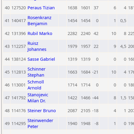
40
127520
Peraus Tizian
1638
1601
37
6
4
18
Rosenkranz
41
140417
1454
1454
0
1
0,5
Benjamin
42
131396
Rubil Marko
2282
2240
42
10
8
22
Ruisz
43
112257
1979
1957
22
9
4,5
20
Johannes
44
138124
Sasse Gabriel
1319
1319
0
0
0
16
Schinner
45
112813
1663
1684
-21
10
4
17
Stephan
Schmoll
46
113001
1714
1714
0
0
0
18
Arnold
Stanojevic
47
141792
1422
1466
-44
8
1,5
15
Milan Dr.
48
114176
Steiner Bruno
2087
2105
-18
4
1
20
Steinwender
49
114295
1940
1948
-8
1
0
19
Peter