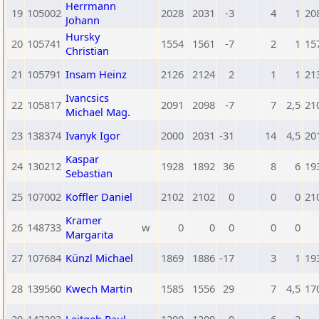
Herrmann
19
105002
2028
2031
-3
4
1
20
Johann
Hursky
20
105741
1554
1561
-7
2
1
15
Christian
21
105791
Insam Heinz
2126
2124
2
1
1
21
Ivancsics
22
105817
2091
2098
-7
7
2,5
21
Michael Mag.
23
138374
Ivanyk Igor
2000
2031
-31
14
4,5
20
Kaspar
24
130212
1928
1892
36
8
6
19
Sebastian
25
107002
Koffler Daniel
2102
2102
0
0
0
21
Kramer
26
148733
w
0
0
0
0
0
Margarita
27
107684
Künzl Michael
1869
1886
-17
3
1
19
28
139560
Kwech Martin
1585
1556
29
7
4,5
17