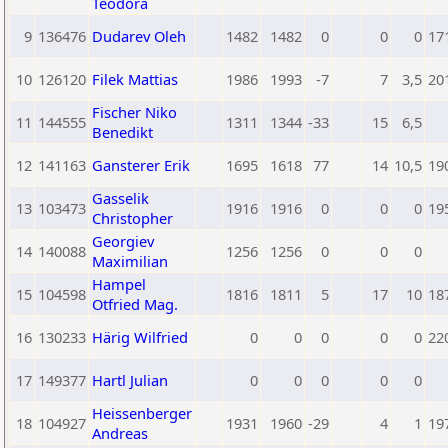
Teodora
9
136476
Dudarev Oleh
1482
1482
0
0
0
17
10
126120
Filek Mattias
1986
1993
-7
7
3,5
20
Fischer Niko
11
144555
1311
1344
-33
15
6,5
Benedikt
12
141163
Gansterer Erik
1695
1618
77
14
10,5
19
Gasselik
13
103473
1916
1916
0
0
0
19
Christopher
Georgiev
14
140088
1256
1256
0
0
0
Maximilian
Hampel
15
104598
1816
1811
5
17
10
18
Otfried Mag.
16
130233
Härig Wilfried
0
0
0
0
0
22
17
149377
Hartl Julian
0
0
0
0
0
Heissenberger
18
104927
1931
1960
-29
4
1
19
Andreas