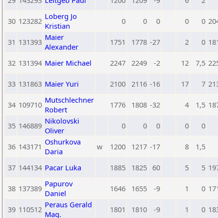
29
143293
Leitgeb Paul
1200
1209
-9
6
2
Loberg Jo
30
123282
0
0
0
0
0
20
Kristian
Maier
31
131393
1751
1778
-27
2
0
18
Alexander
32
131394
Maier Michael
2247
2249
-2
12
7,5
22
33
131863
Maier Yuri
2100
2116
-16
17
7
21
Mutschlechner
34
109710
1776
1808
-32
4
1,5
18
Robert
Nikolovski
35
146889
0
0
0
0
0
Oliver
Oshurkova
36
143171
w
1200
1217
-17
8
1,5
Daria
37
144134
Pacar Luka
1885
1825
60
5
5
19
Papurov
38
137389
1646
1655
-9
1
0
17
Daniel
Peraus Gerald
39
110512
1801
1810
-9
1
0
18
Mag.