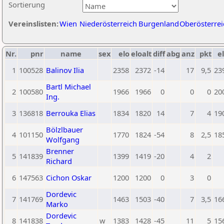
Sortierung
Vereinslisten:
Wien
Niederösterreich
Burgenland
Oberösterrei
Nr.
pnr
name
sex
elo
eloalt
diff
abg
anz
pkt
el
1
100528
Balinov Ilia
2358
2372
-14
17
9,5
23
Bartl Michael
2
100580
1966
1966
0
0
0
20
Ing.
3
136818
Berrouka Elias
1834
1820
14
7
4
19
Bölzlbauer
4
101150
1770
1824
-54
8
2,5
18
Wolfgang
Brenner
5
141839
1399
1419
-20
4
2
Richard
6
147563
Cichon Oskar
1200
1200
0
3
0
Dordevic
7
141769
1463
1503
-40
7
3,5
16
Marko
Dordevic
8
141838
w
1383
1428
-45
11
5
15