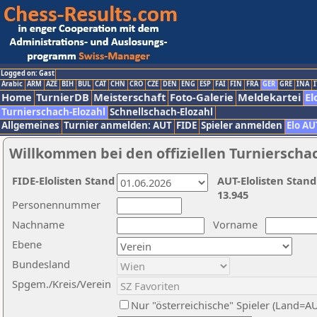
Logged on: Gast
Arabic
ARM
AZE
BIH
BUL
CAT
CHN
CRO
CZE
DEN
ENG
ESP
FAI
FIN
FRA
GER
GRE
INA
I
Home
TurnierDB
Meisterschaft
Foto-Galerie
Meldekartei
El
Turnierschach-Elozahl
Schnellschach-Elozahl
Allgemeines
Turnier anmelden: AUT
FIDE
Spieler anmelden
Elo AU
Willkommen bei den offiziellen Turnierscha
FIDE-Elolisten Stand
AUT-Elolisten Stand
13.945
Personennummer
Nachname
Vorname
Ebene
Bundesland
Spgem./Kreis/Verein
Nur "österreichische" Spieler (Land=A