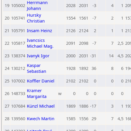
Herrmann
19
105002
2028
2031
-3
4
1
20
Johann
Hursky
20
105741
1554
1561
-7
2
1
15
Christian
21
105791
Insam Heinz
2126
2124
2
1
1
21
Ivancsics
22
105817
2091
2098
-7
7
2,5
20
Michael Mag.
23
138374
Ivanyk Igor
2000
2031
-31
14
4,5
20
Kaspar
24
130212
1928
1892
36
8
6
19
Sebastian
25
107002
Koffler Daniel
2102
2102
0
0
0
21
Kramer
26
148733
w
0
0
0
0
0
Margarita
27
107684
Künzl Michael
1869
1886
-17
3
1
19
28
139560
Kwech Martin
1585
1556
29
7
4,5
16