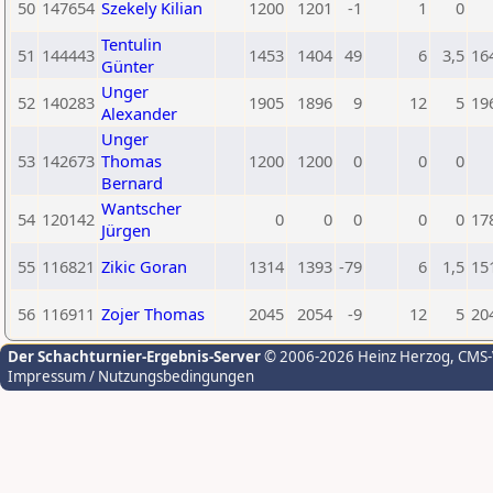
50
147654
Szekely Kilian
1200
1201
-1
1
0
Tentulin
51
144443
1453
1404
49
6
3,5
16
Günter
Unger
52
140283
1905
1896
9
12
5
19
Alexander
Unger
53
142673
Thomas
1200
1200
0
0
0
Bernard
Wantscher
54
120142
0
0
0
0
0
17
Jürgen
55
116821
Zikic Goran
1314
1393
-79
6
1,5
15
56
116911
Zojer Thomas
2045
2054
-9
12
5
20
Der Schachturnier-Ergebnis-Server
© 2006-2026 Heinz Herzog
, CMS
Impressum / Nutzungsbedingungen