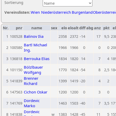
Sortierung
Vereinslisten:
Wien
Niederösterreich
Burgenland
Oberösterrei
Nr.
pnr
name
sex
elo
eloalt
diff
abg
anz
pkt
el
1
100528
Balinov Ilia
2358
2372
-14
17
9,5
23
Bartl Michael
2
100580
1966
1966
0
0
0
20
Ing.
3
136818
Berrouka Elias
1834
1820
14
7
4
18
Bölzlbauer
4
101150
1770
1824
-54
8
2,5
18
Wolfgang
Brenner
5
141839
1399
1419
-20
4
2
Richard
6
147563
Cichon Oskar
1200
1200
0
3
0
Dordevic
7
141769
1463
1503
-40
7
3,5
17
Marko
Dordevic
8
141838
w
1383
1428
-45
11
5
15