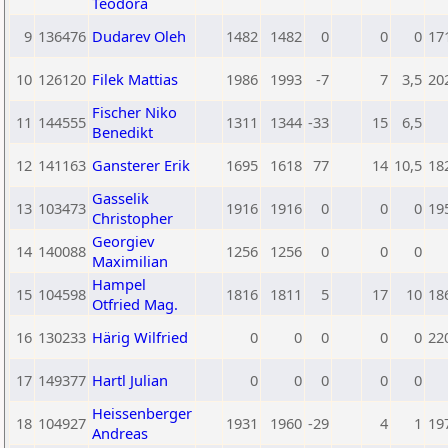
Teodora
9
136476
Dudarev Oleh
1482
1482
0
0
0
17
10
126120
Filek Mattias
1986
1993
-7
7
3,5
20
Fischer Niko
11
144555
1311
1344
-33
15
6,5
Benedikt
12
141163
Gansterer Erik
1695
1618
77
14
10,5
18
Gasselik
13
103473
1916
1916
0
0
0
19
Christopher
Georgiev
14
140088
1256
1256
0
0
0
Maximilian
Hampel
15
104598
1816
1811
5
17
10
18
Otfried Mag.
16
130233
Härig Wilfried
0
0
0
0
0
22
17
149377
Hartl Julian
0
0
0
0
0
Heissenberger
18
104927
1931
1960
-29
4
1
19
Andreas