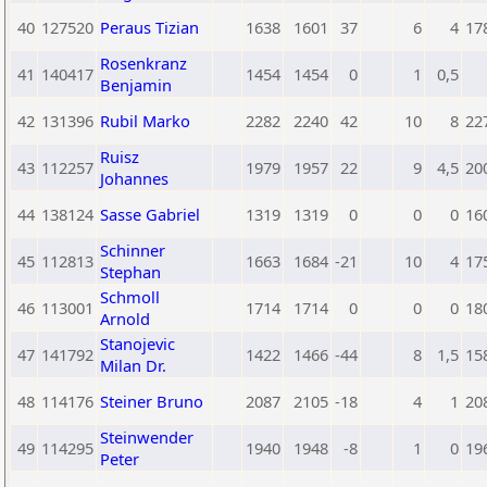
40
127520
Peraus Tizian
1638
1601
37
6
4
17
Rosenkranz
41
140417
1454
1454
0
1
0,5
Benjamin
42
131396
Rubil Marko
2282
2240
42
10
8
22
Ruisz
43
112257
1979
1957
22
9
4,5
20
Johannes
44
138124
Sasse Gabriel
1319
1319
0
0
0
16
Schinner
45
112813
1663
1684
-21
10
4
17
Stephan
Schmoll
46
113001
1714
1714
0
0
0
18
Arnold
Stanojevic
47
141792
1422
1466
-44
8
1,5
15
Milan Dr.
48
114176
Steiner Bruno
2087
2105
-18
4
1
20
Steinwender
49
114295
1940
1948
-8
1
0
19
Peter