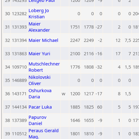
29
143293
Leitgeb Paul
1200
1209
-9
6
2
Loberg Jo
30
123282
0
0
0
0
0
20
Kristian
Maier
31
131393
1751
1778
-27
2
0
18
Alexander
32
131394
Maier Michael
2247
2249
-2
12
7,5
22
33
131863
Maier Yuri
2100
2116
-16
17
7
21
Mutschlechner
34
109710
1776
1808
-32
4
1,5
18
Robert
Nikolovski
35
146889
0
0
0
0
0
Oliver
Oshurkova
36
143171
w
1200
1217
-17
8
1,5
Daria
37
144134
Pacar Luka
1885
1825
60
5
5
19
Papurov
38
137389
1646
1655
-9
1
0
17
Daniel
Peraus Gerald
39
110512
1801
1810
-9
1
0
18
Mag.