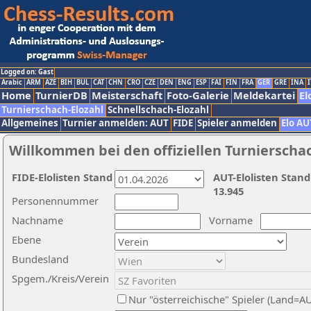
Logged on: Gast
Arabic
ARM
AZE
BIH
BUL
CAT
CHN
CRO
CZE
DEN
ENG
ESP
FAI
FIN
FRA
GER
GRE
INA
I
Home
TurnierDB
Meisterschaft
Foto-Galerie
Meldekartei
El
Turnierschach-Elozahl
Schnellschach-Elozahl
Allgemeines
Turnier anmelden: AUT
FIDE
Spieler anmelden
Elo AU
Willkommen bei den offiziellen Turnierscha
FIDE-Elolisten Stand
AUT-Elolisten Stand
13.945
Personennummer
Nachname
Vorname
Ebene
Bundesland
Spgem./Kreis/Verein
Nur "österreichische" Spieler (Land=A