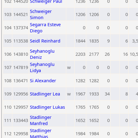
102
144520
Schweiger Paul
1236
1236
0
0
Schweiger
103
144521
1206
1206
0
0
Simon
Segarra Esteve
104
137374
0
0
0
0
Diego
105
113538
Seidl Reinhard
1844
1835
9
6
3,
Seyhanoglu
106
143810
2203
2177
26
16
10,
Deniz
Seyhanoglu
107
147819
w
0
0
0
0
Lidya
108
136471
Si Alexander
1282
1282
0
0
109
129956
Stadlinger Lea
w
1967
1933
34
8
110
129957
Stadlinger Lukas
1765
1765
0
0
Stadlinger
111
133443
1652
1652
0
0
Manfred
Stadlinger
112
129958
1984
1984
0
0
Matthias