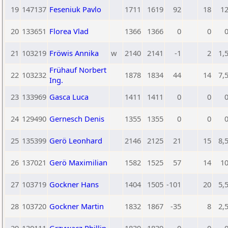
19
147137
Feseniuk Pavlo
1711
1619
92
18
1
20
133651
Florea Vlad
1366
1366
0
0
21
103219
Fröwis Annika
w
2140
2141
-1
2
1,
Frühauf Norbert
22
103232
1878
1834
44
14
7,
Ing.
23
133969
Gasca Luca
1411
1411
0
0
24
129490
Gernesch Denis
1355
1355
0
0
25
135399
Gerö Leonhard
2146
2125
21
15
8,
26
137021
Gerö Maximilian
1582
1525
57
14
1
27
103719
Gockner Hans
1404
1505
-101
20
5,
28
103720
Gockner Martin
1832
1867
-35
8
2,