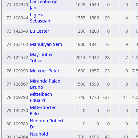
Lanzenberger
71
107970
1649
1649
0
0
Jan
Ligieza
72
108344
1557
1586
-29
4
Sebastian
73
142049
Lu Lester
1200
1200
0
0
74
133164
Manukyan Sem
1836
1841
-5
9
Mayrhuber
75
122572
2014
2042
-28
7
2,
Tobias
76
109090
Meixner Peter
1680
1657
23
9
7,
Miranda Palao
77
138567
1590
1590
0
0
Bruno
Mittelbach
78
109290
1746
1773
-27
11
4,
Eduard
Mitterdorfer
79
142230
0
0
0
0
Felix
Nedoma Robert
80
109780
0
0
0
0
Dr.
Neuhold
81
124364
1739
1696
43
10