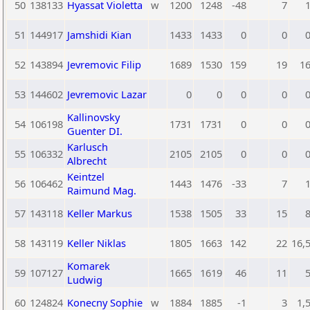
50
138133
Hyassat Violetta
w
1200
1248
-48
7
51
144917
Jamshidi Kian
1433
1433
0
0
52
143894
Jevremovic Filip
1689
1530
159
19
1
53
144602
Jevremovic Lazar
0
0
0
0
Kallinovsky
54
106198
1731
1731
0
0
Guenter DI.
Karlusch
55
106332
2105
2105
0
0
Albrecht
Keintzel
56
106462
1443
1476
-33
7
Raimund Mag.
57
143118
Keller Markus
1538
1505
33
15
58
143119
Keller Niklas
1805
1663
142
22
16,
Komarek
59
107127
1665
1619
46
11
Ludwig
60
124824
Konecny Sophie
w
1884
1885
-1
3
1,