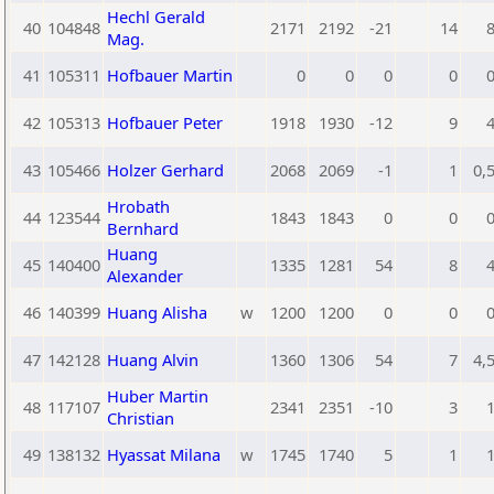
Hechl Gerald
40
104848
2171
2192
-21
14
Mag.
41
105311
Hofbauer Martin
0
0
0
0
42
105313
Hofbauer Peter
1918
1930
-12
9
43
105466
Holzer Gerhard
2068
2069
-1
1
0,
Hrobath
44
123544
1843
1843
0
0
Bernhard
Huang
45
140400
1335
1281
54
8
Alexander
46
140399
Huang Alisha
w
1200
1200
0
0
47
142128
Huang Alvin
1360
1306
54
7
4,
Huber Martin
48
117107
2341
2351
-10
3
Christian
49
138132
Hyassat Milana
w
1745
1740
5
1