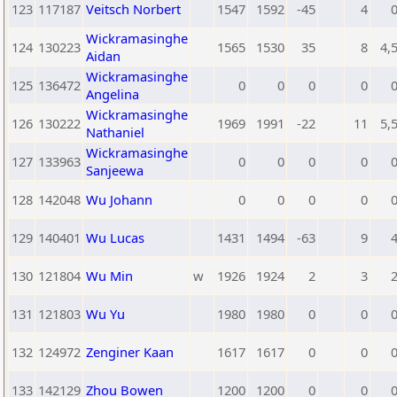
123
117187
Veitsch Norbert
1547
1592
-45
4
Wickramasinghe
124
130223
1565
1530
35
8
4,
Aidan
Wickramasinghe
125
136472
0
0
0
0
Angelina
Wickramasinghe
126
130222
1969
1991
-22
11
5,
Nathaniel
Wickramasinghe
127
133963
0
0
0
0
Sanjeewa
128
142048
Wu Johann
0
0
0
0
129
140401
Wu Lucas
1431
1494
-63
9
130
121804
Wu Min
w
1926
1924
2
3
131
121803
Wu Yu
1980
1980
0
0
132
124972
Zenginer Kaan
1617
1617
0
0
133
142129
Zhou Bowen
1200
1200
0
0