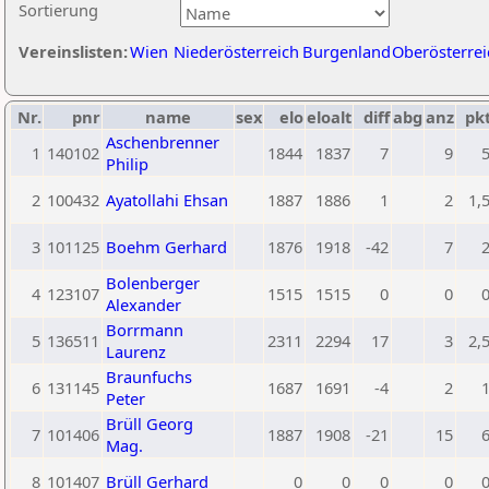
Sortierung
Vereinslisten:
Wien
Niederösterreich
Burgenland
Oberösterrei
Nr.
pnr
name
sex
elo
eloalt
diff
abg
anz
pk
Aschenbrenner
1
140102
1844
1837
7
9
Philip
2
100432
Ayatollahi Ehsan
1887
1886
1
2
1,
3
101125
Boehm Gerhard
1876
1918
-42
7
Bolenberger
4
123107
1515
1515
0
0
Alexander
Borrmann
5
136511
2311
2294
17
3
2,
Laurenz
Braunfuchs
6
131145
1687
1691
-4
2
Peter
Brüll Georg
7
101406
1887
1908
-21
15
Mag.
8
101407
Brüll Gerhard
0
0
0
0