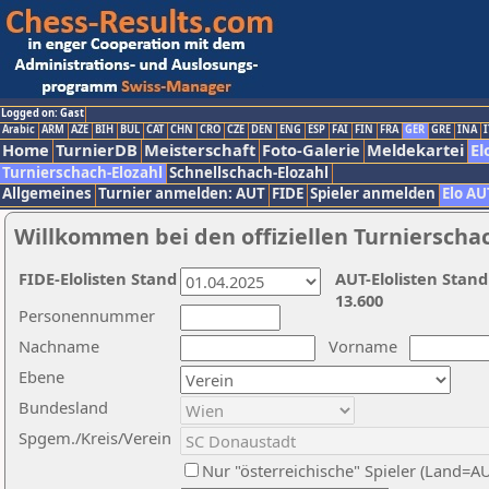
Logged on: Gast
Arabic
ARM
AZE
BIH
BUL
CAT
CHN
CRO
CZE
DEN
ENG
ESP
FAI
FIN
FRA
GER
GRE
INA
I
Home
TurnierDB
Meisterschaft
Foto-Galerie
Meldekartei
El
Turnierschach-Elozahl
Schnellschach-Elozahl
Allgemeines
Turnier anmelden: AUT
FIDE
Spieler anmelden
Elo AU
Willkommen bei den offiziellen Turnierscha
FIDE-Elolisten Stand
AUT-Elolisten Stand
13.600
Personennummer
Nachname
Vorname
Ebene
Bundesland
Spgem./Kreis/Verein
Nur "österreichische" Spieler (Land=A