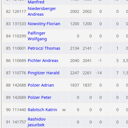
Manfred
Niedersberger
82
126117
2002
2002
0
0
Andreas
83
131533
Nowotny Florian
1200
1200
0
0
Palfinger
84
110299
0
0
0
0
Wolfgang
85
110601
Petroczi Thomas
2134
2141
-7
1
86
110689
Pichler Andreas
2040
2041
-1
5
3,
87
110776
Pingitzer Harald
2247
2261
-14
7
1,
88
142688
Polzer Adrian
1837
1837
0
0
89
142689
Polzer Peter
0
0
0
0
90
111440
Rabitsch Katrin
w
0
0
0
0
Rashidov
91
141757
0
0
0
0
Jasurbek