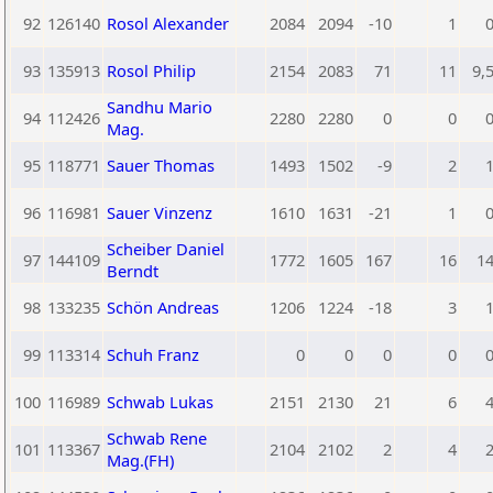
92
126140
Rosol Alexander
2084
2094
-10
1
93
135913
Rosol Philip
2154
2083
71
11
9,
Sandhu Mario
94
112426
2280
2280
0
0
Mag.
95
118771
Sauer Thomas
1493
1502
-9
2
96
116981
Sauer Vinzenz
1610
1631
-21
1
Scheiber Daniel
97
144109
1772
1605
167
16
1
Berndt
98
133235
Schön Andreas
1206
1224
-18
3
99
113314
Schuh Franz
0
0
0
0
100
116989
Schwab Lukas
2151
2130
21
6
Schwab Rene
101
113367
2104
2102
2
4
Mag.(FH)