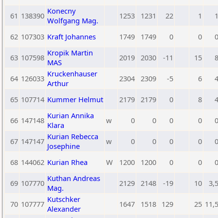
Konecny
61
138390
1253
1231
22
1
Wolfgang Mag.
62
107303
Kraft Johannes
1749
1749
0
0
Kropik Martin
63
107598
2019
2030
-11
15
MAS
Kruckenhauser
64
126033
2304
2309
-5
6
Arthur
65
107714
Kummer Helmut
2179
2179
0
8
Kurian Annika
66
147148
w
0
0
0
0
Klara
Kurian Rebecca
67
147147
w
0
0
0
0
Josephine
68
144062
Kurian Rhea
W
1200
1200
0
0
Kuthan Andreas
69
107770
2129
2148
-19
10
3,
Mag.
Kutschker
70
107777
1647
1518
129
25
11,
Alexander