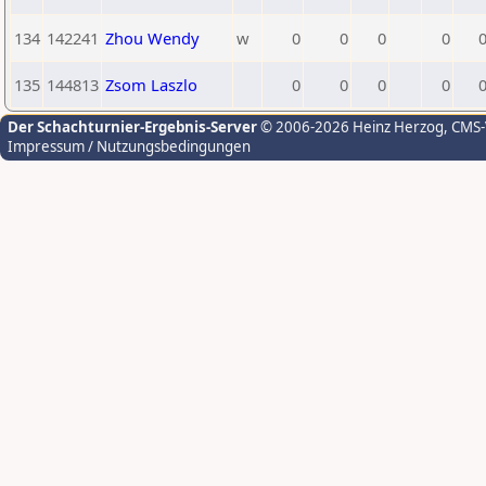
134
142241
Zhou Wendy
w
0
0
0
0
135
144813
Zsom Laszlo
0
0
0
0
Der Schachturnier-Ergebnis-Server
© 2006-2026 Heinz Herzog
, CMS
Impressum / Nutzungsbedingungen