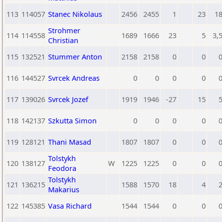
113
114057
Stanec Nikolaus
2456
2455
1
23
1
Strohmer
114
114558
1689
1666
23
5
3,
Christian
115
132521
Stummer Anton
2158
2158
0
0
116
144527
Svrcek Andreas
0
0
0
0
117
139026
Svrcek Jozef
1919
1946
-27
15
118
142137
Szkutta Simon
0
0
0
0
119
128121
Thani Masad
1807
1807
0
0
Tolstykh
120
138127
W
1225
1225
0
0
Feodora
Tolstykh
121
136215
1588
1570
18
4
Makarius
122
145385
Vasa Richard
1544
1544
0
0