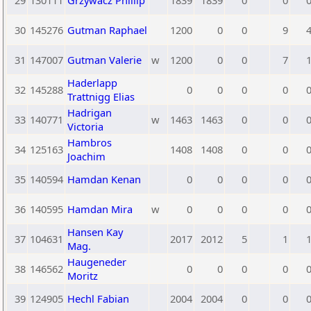
29
130111
Grzywacz Phillip
1839
1839
0
0
30
145276
Gutman Raphael
1200
0
0
9
31
147007
Gutman Valerie
w
1200
0
0
7
Haderlapp
32
145288
0
0
0
0
Trattnigg Elias
Hadrigan
33
140771
w
1463
1463
0
0
Victoria
Hambros
34
125163
1408
1408
0
0
Joachim
35
140594
Hamdan Kenan
0
0
0
0
36
140595
Hamdan Mira
w
0
0
0
0
Hansen Kay
37
104631
2017
2012
5
1
Mag.
Haugeneder
38
146562
0
0
0
0
Moritz
39
124905
Hechl Fabian
2004
2004
0
0