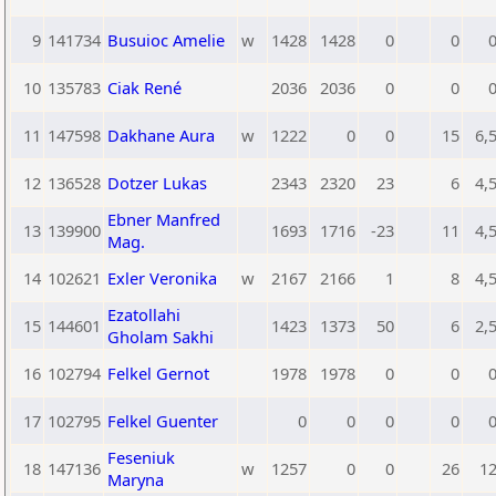
9
141734
Busuioc Amelie
w
1428
1428
0
0
10
135783
Ciak René
2036
2036
0
0
11
147598
Dakhane Aura
w
1222
0
0
15
6,
12
136528
Dotzer Lukas
2343
2320
23
6
4,
Ebner Manfred
13
139900
1693
1716
-23
11
4,
Mag.
14
102621
Exler Veronika
w
2167
2166
1
8
4,
Ezatollahi
15
144601
1423
1373
50
6
2,
Gholam Sakhi
16
102794
Felkel Gernot
1978
1978
0
0
17
102795
Felkel Guenter
0
0
0
0
Feseniuk
18
147136
w
1257
0
0
26
1
Maryna