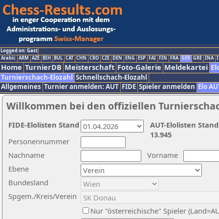
Logged on: Gast
Arabic
ARM
AZE
BIH
BUL
CAT
CHN
CRO
CZE
DEN
ENG
ESP
FAI
FIN
FRA
GER
GRE
INA
I
Home
TurnierDB
Meisterschaft
Foto-Galerie
Meldekartei
El
Turnierschach-Elozahl
Schnellschach-Elozahl
Allgemeines
Turnier anmelden: AUT
FIDE
Spieler anmelden
Elo AU
Willkommen bei den offiziellen Turnierscha
FIDE-Elolisten Stand
AUT-Elolisten Stand
13.945
Personennummer
Nachname
Vorname
Ebene
Bundesland
Spgem./Kreis/Verein
Nur "österreichische" Spieler (Land=A