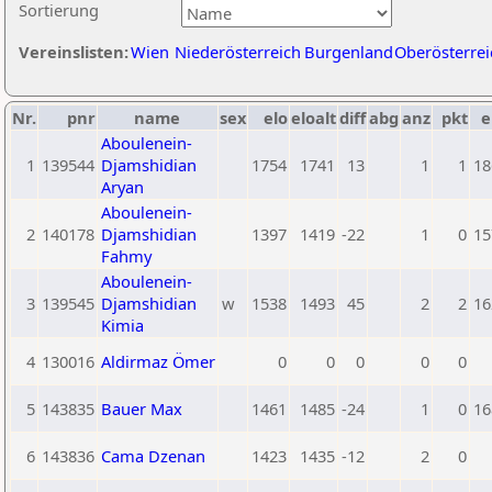
Sortierung
Vereinslisten:
Wien
Niederösterreich
Burgenland
Oberösterrei
Nr.
pnr
name
sex
elo
eloalt
diff
abg
anz
pkt
e
Aboulenein-
1
139544
Djamshidian
1754
1741
13
1
1
18
Aryan
Aboulenein-
2
140178
Djamshidian
1397
1419
-22
1
0
15
Fahmy
Aboulenein-
3
139545
Djamshidian
w
1538
1493
45
2
2
16
Kimia
4
130016
Aldirmaz Ömer
0
0
0
0
0
5
143835
Bauer Max
1461
1485
-24
1
0
16
6
143836
Cama Dzenan
1423
1435
-12
2
0