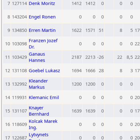
7
127114
Denk Moritz
1412
1412
0
0
0
8
143204
Engel Ronen
0
0
0
0
0
9
134850
Erren Martin
1622
1571
51
8
5
17
Franzen Jozef
10
103098
0
0
0
0
0
22
Dr.
Ganaus
11
103429
2187
2213
-26
22
8,5
22
Hannes
12
131108
Goebel Lukasz
1694
1666
28
8
3
17
Kleander
13
132992
1200
1200
0
0
0
Markus
14
119931
Klemanic Emil
0
0
0
0
0
20
Knayer
15
131107
1639
1639
0
0
0
17
Bernhard
Kolcak Marek
16
118609
0
0
0
0
0
20
Ing.
Lytvynets
17
122687
0
0
0
0
0
20