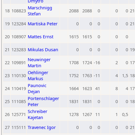
Dmytro
Marschnigg
18
108823
2088
2088
0
0
0
21
Stefan
19
123284
Martiska Peter
0
0
0
0
0
21
20
108907
Mattes Ernst
1615
1615
0
0
0
21
123283
Mikulas Dusan
0
0
0
0
0
19
Neuwinger
22
109891
1708
1724
-16
2
0
17
Martin
Oehlinger
23
110130
1752
1763
-11
4
1,5
18
Markus
Paunovic
24
110419
1664
1623
41
8
4
17
Dejan
Portenschlager
25
111085
1831
1831
0
0
0
18
Peter
Schreiber
26
125771
1278
1267
11
1
0,5
Kajetan
27
115111
Travenec Igor
0
0
0
0
0
21