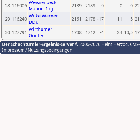
Weissenbeck
28
116006
2189
2189
0
0
0
22
Manuel Ing.
Wilke Werner
29
116240
2161
2178
-17
11
5
21
DDr.
Wirthumer
30
127791
1708
1712
-4
24
10,5
17
Gunter
Der Schachturnier-Ergebnis-Server
© 2006-2026 Heinz Herzog
, CMS
Impressum / Nutzungsbedingungen