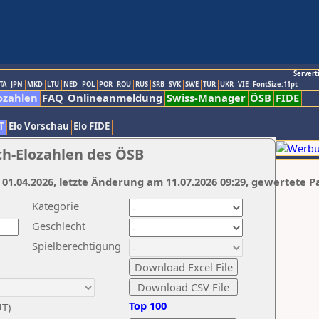
Servert
TA
JPN
MKD
LTU
NED
POL
POR
ROU
RUS
SRB
SVK
SWE
TUR
UKR
VIE
FontSize:11pt
ozahlen
FAQ
Onlineanmeldung
Swiss-Manager
ÖSB
FIDE
T
Elo Vorschau
Elo FIDE
ch-Elozahlen des ÖSB
 01.04.2026, letzte Änderung am 11.07.2026 09:29, gewertete P
Kategorie
Geschlecht
Spielberechtigung
Top 100
UT)