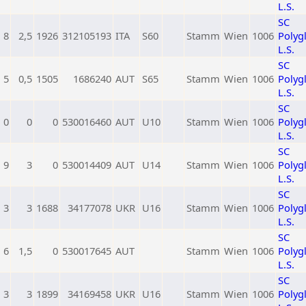
L.S.
SC
8
2,5
1926
312105193
ITA
S60
Stamm
Wien
1006
Polygl
L.S.
SC
5
0,5
1505
1686240
AUT
S65
Stamm
Wien
1006
Polygl
L.S.
SC
0
0
0
530016460
AUT
U10
Stamm
Wien
1006
Polygl
L.S.
SC
9
3
0
530014409
AUT
U14
Stamm
Wien
1006
Polygl
L.S.
SC
3
3
1688
34177078
UKR
U16
Stamm
Wien
1006
Polygl
L.S.
SC
6
1,5
0
530017645
AUT
Stamm
Wien
1006
Polygl
L.S.
SC
3
3
1899
34169458
UKR
U16
Stamm
Wien
1006
Polygl