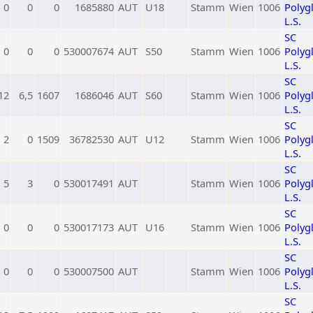
0
0
0
1685880
AUT
U18
Stamm
Wien
1006
Polygl
L.S.
SC
0
0
0
530007674
AUT
S50
Stamm
Wien
1006
Polygl
L.S.
SC
12
6,5
1607
1686046
AUT
S60
Stamm
Wien
1006
Polygl
L.S.
SC
2
0
1509
36782530
AUT
U12
Stamm
Wien
1006
Polygl
L.S.
SC
5
3
0
530017491
AUT
Stamm
Wien
1006
Polygl
L.S.
SC
0
0
0
530017173
AUT
U16
Stamm
Wien
1006
Polygl
L.S.
SC
0
0
0
530007500
AUT
Stamm
Wien
1006
Polygl
L.S.
SC