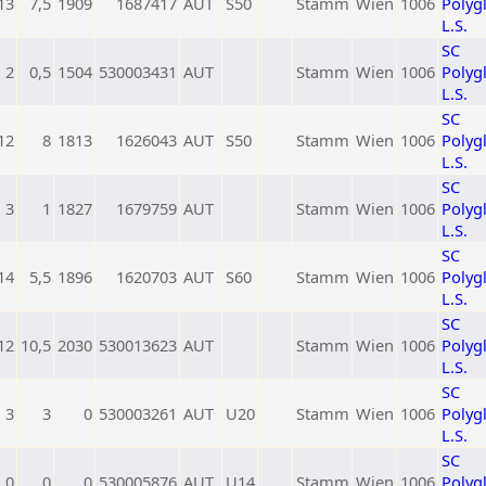
13
7,5
1909
1687417
AUT
S50
Stamm
Wien
1006
Polygl
L.S.
SC
2
0,5
1504
530003431
AUT
Stamm
Wien
1006
Polygl
L.S.
SC
12
8
1813
1626043
AUT
S50
Stamm
Wien
1006
Polygl
L.S.
SC
3
1
1827
1679759
AUT
Stamm
Wien
1006
Polygl
L.S.
SC
14
5,5
1896
1620703
AUT
S60
Stamm
Wien
1006
Polygl
L.S.
SC
12
10,5
2030
530013623
AUT
Stamm
Wien
1006
Polygl
L.S.
SC
3
3
0
530003261
AUT
U20
Stamm
Wien
1006
Polygl
L.S.
SC
0
0
0
530005876
AUT
U14
Stamm
Wien
1006
Polygl