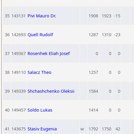
35
143131
Pivi Mauro Dr.
1908
1923
-15
36
142693
Quell Rudolf
1287
1310
-23
37
149367
Rosenhek Eliah Josef
0
0
0
38
149110
Salacz Theo
1257
0
0
39
149339
Shchashchenko Oleksii
1584
0
0
40
149457
Soldo Lukas
1414
0
0
41
143675
Stasiv Eugenia
w
1792
1750
42