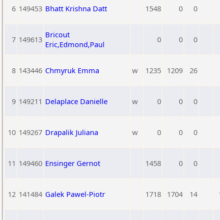
6
149453
Bhatt Krishna Datt
1548
0
0
Bricout
7
149613
0
0
0
Eric,Edmond,Paul
8
143446
Chmyruk Emma
w
1235
1209
26
9
149211
Delaplace Danielle
w
0
0
0
10
149267
Drapalik Juliana
w
0
0
0
11
149460
Ensinger Gernot
1458
0
0
12
141484
Galek Pawel-Piotr
1718
1704
14