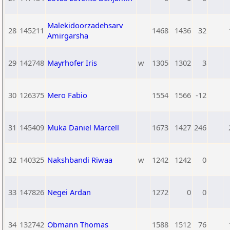
Malekidoorzadehsarv
28
145211
1468
1436
32
Amirgarsha
29
142748
Mayrhofer Iris
w
1305
1302
3
30
126375
Mero Fabio
1554
1566
-12
31
145409
Muka Daniel Marcell
1673
1427
246
32
140325
Nakshbandi Riwaa
w
1242
1242
0
33
147826
Negei Ardan
1272
0
0
34
132742
Obmann Thomas
1588
1512
76