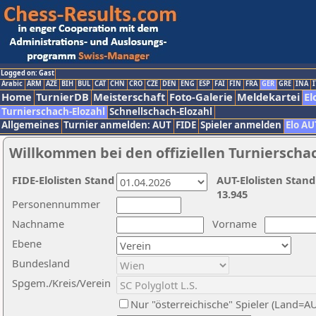
Logged on: Gast
Arabic
ARM
AZE
BIH
BUL
CAT
CHN
CRO
CZE
DEN
ENG
ESP
FAI
FIN
FRA
GER
GRE
INA
I
Home
TurnierDB
Meisterschaft
Foto-Galerie
Meldekartei
El
Turnierschach-Elozahl
Schnellschach-Elozahl
Allgemeines
Turnier anmelden: AUT
FIDE
Spieler anmelden
Elo AU
Willkommen bei den offiziellen Turnierscha
FIDE-Elolisten Stand
AUT-Elolisten Stand
13.945
Personennummer
Nachname
Vorname
Ebene
Bundesland
Spgem./Kreis/Verein
Nur "österreichische" Spieler (Land=A