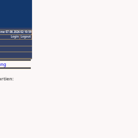
ime 07.08.2026 02:10:59
Login
Logout
artien: