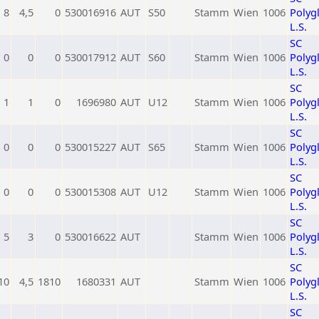
8
4,5
0
530016916
AUT
S50
Stamm
Wien
1006
Polygl
L.S.
SC
0
0
0
530017912
AUT
S60
Stamm
Wien
1006
Polygl
L.S.
SC
1
1
0
1696980
AUT
U12
Stamm
Wien
1006
Polygl
L.S.
SC
0
0
0
530015227
AUT
S65
Stamm
Wien
1006
Polygl
L.S.
SC
0
0
0
530015308
AUT
U12
Stamm
Wien
1006
Polygl
L.S.
SC
5
3
0
530016622
AUT
Stamm
Wien
1006
Polygl
L.S.
SC
10
4,5
1810
1680331
AUT
Stamm
Wien
1006
Polygl
L.S.
SC