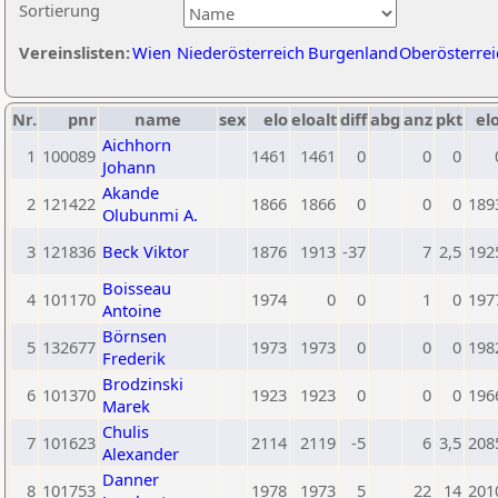
Sortierung
Vereinslisten:
Wien
Niederösterreich
Burgenland
Oberösterrei
Nr.
pnr
name
sex
elo
eloalt
diff
abg
anz
pkt
elo
Aichhorn
1
100089
1461
1461
0
0
0
Johann
Akande
2
121422
1866
1866
0
0
0
189
Olubunmi A.
3
121836
Beck Viktor
1876
1913
-37
7
2,5
192
Boisseau
4
101170
1974
0
0
1
0
197
Antoine
Börnsen
5
132677
1973
1973
0
0
0
198
Frederik
Brodzinski
6
101370
1923
1923
0
0
0
196
Marek
Chulis
7
101623
2114
2119
-5
6
3,5
208
Alexander
Danner
8
101753
1978
1973
5
22
14
201