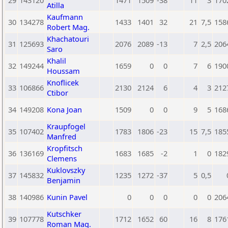
29
143120
1471
1509
-38
11
3
170
Atilla
Kaufmann
30
134278
1433
1401
32
21
7,5
158
Robert Mag.
Khachatouri
31
125693
2076
2089
-13
7
2,5
206
Saro
Khalil
32
149244
1659
0
0
7
6
190
Houssam
Knoflicek
33
106866
2130
2124
6
4
3
212
Ctibor
34
149208
Kona Joan
1509
0
0
9
5
168
Kraupfogel
35
107402
1783
1806
-23
15
7,5
185
Manfred
Kropfitsch
36
136169
1683
1685
-2
1
0
182
Clemens
Kuklovszky
37
145832
1235
1272
-37
5
0,5
Benjamin
38
140986
Kunin Pavel
0
0
0
0
0
206
Kutschker
39
107778
1712
1652
60
16
8
176
Roman Mag.