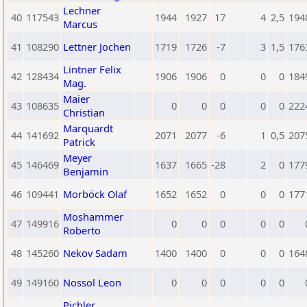
Lechner
40
117543
1944
1927
17
4
2,5
194
Marcus
41
108290
Lettner Jochen
1719
1726
-7
3
1,5
176
Lintner Felix
42
128434
1906
1906
0
0
0
184
Mag.
Maier
43
108635
0
0
0
0
0
222
Christian
Marquardt
44
141692
2071
2077
-6
1
0,5
207
Patrick
Meyer
45
146469
1637
1665
-28
2
0
177
Benjamin
46
109441
Morböck Olaf
1652
1652
0
0
0
177
Moshammer
47
149916
0
0
0
0
0
Roberto
48
145260
Nekov Sadam
1400
1400
0
0
0
164
49
149160
Nossol Leon
0
0
0
0
0
Pichler