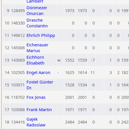
Lambert
Dönmezer
9
128495
1973
1973
0
0
0
199
Onurcan
Drasche
10
148330
0
0
0
0
0
Constantin
11
149612
Ehrlich Philipp
0
0
0
0
0
Eichenauer
12
145006
0
0
0
0
0
Marius
Eichhorn
13
143069
w
1552
1559
-7
1
0
159
Elisabeth
14
102505
Engel Aaron
-
1625
1614
11
3
2
182
Fostel Günter
15
103071
1528
1534
-6
1
0
164
Dr.
16
118702
Fox Jonas
2001
2001
0
0
0
200
17
103088
Frank Martin
1971
1971
0
0
0
197
Gajek
18
134416
2484
2484
0
0
0
242
Radoslaw