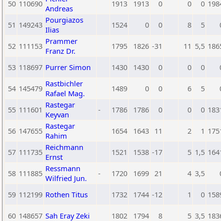
50
110690
1913
1913
0
0
0
198
Andreas
Pourgiazos
51
149243
1524
0
0
8
5
Ilias
Prammer
52
111153
1795
1826
-31
11
5,5
186
Franz Dr.
53
118697
Purrer Simon
1430
1430
0
0
0
Rastbichler
54
145479
1489
0
0
6
5
Rafael Mag.
Rastegar
55
111601
-
1786
1786
0
0
0
183
Keyvan
Rastegar
56
147655
1654
1643
11
2
1
175
Rahim
Reichmann
57
111735
1521
1538
-17
5
1,5
164
Ernst
Ressmann
58
111885
-
1720
1699
21
4
3,5
Wilfried Jun.
59
112199
Rothen Titus
1732
1744
-12
1
0
158
60
148657
Sah Eray Zeki
1802
1794
8
5
3,5
183