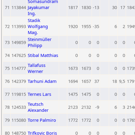
Somasundram
71
113844
Jayakumar
1817
1830
-13
30
17
184
Ing.
Stadik
72
113993
Wolfgang
1920
1955
-35
6
2
194
Mag.
Steinmüller
73
149859
0
0
0
0
0
Philipp
74
147625
Stibal Matthias
0
0
0
0
0
Tallafuss
75
114777
1673
1673
0
0
0
173
Werner
76
142379
Tarhuni Adam
1694
1657
37
18
9,5
179
77
119815
Ternes Lars
1475
1475
0
0
0
Teutsch
78
124533
2123
2132
-9
6
3
214
Alexander
79
115080
Torre Palmiro
1772
1772
0
0
0
176
80
148750
Trifkovic Boris
0
0
0
0
0