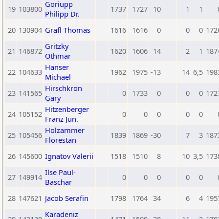
Goriupp
19
103800
1737
1727
10
1
1
Philipp Dr.
20
130904
Grafl Thomas
1616
1616
0
0
0
172
Gritzky
21
146872
1620
1606
14
2
1
187
Othmar
Hanser
22
104633
1962
1975
-13
14
6,5
198
Michael
Hirschkron
23
141565
0
1733
0
0
0
172
Gary
Hitzenberger
24
105152
0
0
0
0
0
Franz Jun.
Holzammer
25
105456
1839
1869
-30
7
3
187
Florestan
26
145600
Ignatov Valerii
1518
1510
8
10
3,5
173
Ilse Paul-
27
149914
0
0
0
0
0
Baschar
28
147621
Jacob Serafin
1798
1764
34
6
4
195
Karadeniz