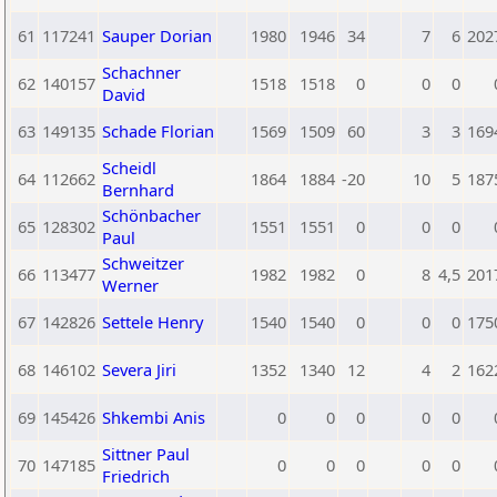
61
117241
Sauper Dorian
1980
1946
34
7
6
202
Schachner
62
140157
1518
1518
0
0
0
David
63
149135
Schade Florian
1569
1509
60
3
3
169
Scheidl
64
112662
1864
1884
-20
10
5
187
Bernhard
Schönbacher
65
128302
1551
1551
0
0
0
Paul
Schweitzer
66
113477
1982
1982
0
8
4,5
201
Werner
67
142826
Settele Henry
1540
1540
0
0
0
175
68
146102
Severa Jiri
1352
1340
12
4
2
162
69
145426
Shkembi Anis
0
0
0
0
0
Sittner Paul
70
147185
0
0
0
0
0
Friedrich