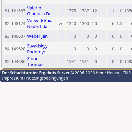
Valerio
81
121587
1775
1787
-12
1
0
185
Gianluca Dr.
Voevodskaia
82
148174
w
1220
1200
20
6
1,5
Nadezhda
83
149607
Weber Jan
0
0
0
0
0
Zavadskyy
84
149628
0
0
0
0
0
Radomyr
Zinner
85
144686
1531
1531
0
0
0
159
Thomas
Der Schachturnier-Ergebnis-Server
© 2006-2026 Heinz Herzog
, CMS
Impressum / Nutzungsbedingungen