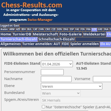
Logged on: Gast
Arabic
ARM
AZE
BIH
BUL
CAT
CHN
CRO
CZE
DEN
ENG
ESP
FAI
FIN
FRA
GER
GRE
INA
I
Home
TurnierDB
Meisterschaft
Foto-Galerie
Meldekartei
El
Turnierschach-Elozahl
Schnellschach-Elozahl
Allgemeines
Turnier anmelden: AUT
FIDE
Spieler anmelden
Elo AU
Willkommen bei den offiziellen Turnierscha
FIDE-Elolisten Stand
AUT-Elolisten Stand
13.945
Personennummer
Nachname
Vorname
Ebene
Bundesland
Spgem./Kreis/Verein
Nur "österreichische" Spieler (Land=A