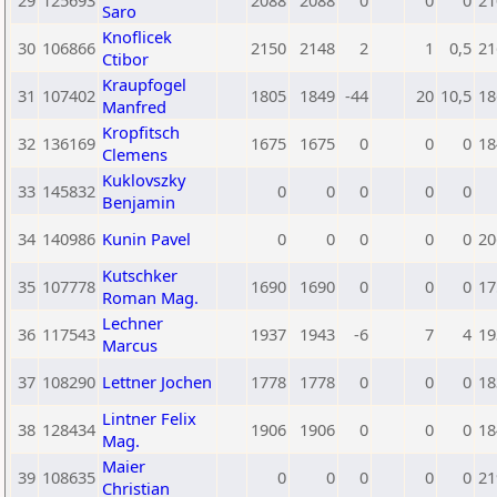
29
125693
2088
2088
0
0
0
21
Saro
Knoflicek
30
106866
2150
2148
2
1
0,5
21
Ctibor
Kraupfogel
31
107402
1805
1849
-44
20
10,5
18
Manfred
Kropfitsch
32
136169
1675
1675
0
0
0
18
Clemens
Kuklovszky
33
145832
0
0
0
0
0
Benjamin
34
140986
Kunin Pavel
0
0
0
0
0
20
Kutschker
35
107778
1690
1690
0
0
0
17
Roman Mag.
Lechner
36
117543
1937
1943
-6
7
4
19
Marcus
37
108290
Lettner Jochen
1778
1778
0
0
0
18
Lintner Felix
38
128434
1906
1906
0
0
0
18
Mag.
Maier
39
108635
0
0
0
0
0
21
Christian