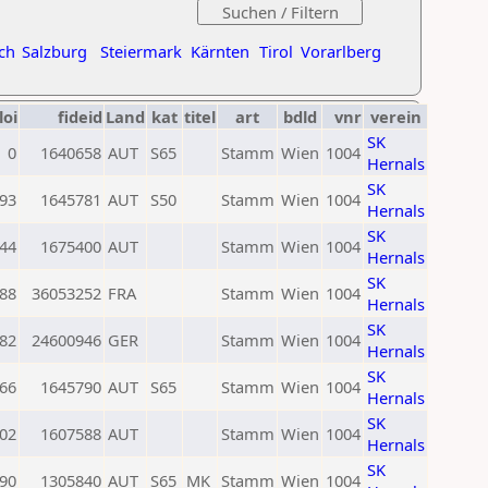
ch
Salzburg
Steiermark
Kärnten
Tirol
Vorarlberg
loi
fideid
Land
kat
titel
art
bdld
vnr
verein
SK
0
1640658
AUT
S65
Stamm
Wien
1004
Hernals
SK
93
1645781
AUT
S50
Stamm
Wien
1004
Hernals
SK
44
1675400
AUT
Stamm
Wien
1004
Hernals
SK
88
36053252
FRA
Stamm
Wien
1004
Hernals
SK
82
24600946
GER
Stamm
Wien
1004
Hernals
SK
66
1645790
AUT
S65
Stamm
Wien
1004
Hernals
SK
02
1607588
AUT
Stamm
Wien
1004
Hernals
SK
90
1305840
AUT
S65
MK
Stamm
Wien
1004