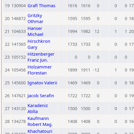
19
130904
Grafl Thomas
1616
1616
0
0
0
17
Gritzky
20
146872
1595
1595
0
0
0
18
Othmar
Hanser
21
104633
1994
1982
12
1
1
20
Michael
Hirschkron
22
141565
1733
1733
0
0
0
17
Gary
Hitzenberger
23
105152
0
0
0
0
0
Franz Jun.
Holzammer
24
105456
1899
1911
-12
1
0
19
Florestan
25
145600
Ignatov Valerii
1469
1469
0
0
0
18
26
147621
Jacob Serafin
1722
1722
0
0
0
19
Karadeniz
27
143120
1500
1500
0
0
0
17
Atilla
Kaufmann
28
134278
1408
1408
0
0
0
16
Robert Mag.
Khachatouri