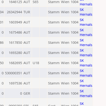
0
1646125
AUT
S65
Stamm
Wien
1004
Hernals
SK
04
26342944
TUR
Stamm
Wien
1004
Hernals
SK
01
1603949
AUT
Stamm
Wien
1004
Hernals
SK
0
1675486
AUT
Stamm
Wien
1004
Hernals
SK
86
1617850
AUT
Stamm
Wien
1004
Hernals
SK
0
1693280
AUT
Stamm
Wien
1004
Hernals
SK
50
1682695
AUT
U18
Stamm
Wien
1004
Hernals
SK
0
530000351
AUT
Stamm
Wien
1004
Hernals
SK
0
1697536
AUT
Stamm
Wien
1004
Hernals
SK
0
0
GER
Stamm
Wien
1004
Hernals
SK
09
9900250
SRI
S65
Gast
Wien
1004