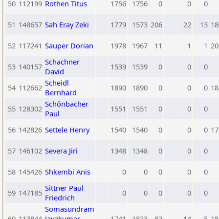
50
112199
Rothen Titus
1756
1756
0
0
0
51
148657
Sah Eray Zeki
1779
1573
206
22
13
18
52
117241
Sauper Dorian
1978
1967
11
1
1
20
Schachner
53
140157
1539
1539
0
0
0
David
Scheidl
54
112662
1890
1890
0
0
0
18
Bernhard
Schönbacher
55
128302
1551
1551
0
0
0
Paul
56
142826
Settele Henry
1540
1540
0
0
0
17
57
146102
Severa Jiri
1348
1348
0
0
0
58
145426
Shkembi Anis
0
0
0
0
0
Sittner Paul
59
147185
0
0
0
0
0
Friedrich
Somasundram
60
113844
Jayakumar
1741
1823
-82
14
5
18