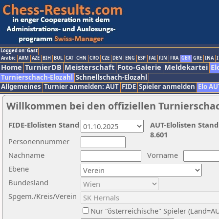
Logged on: Gast
Arabic
ARM
AZE
BIH
BUL
CAT
CHN
CRO
CZE
DEN
ENG
ESP
FAI
FIN
FRA
GER
GRE
INA
I
Home
TurnierDB
Meisterschaft
Foto-Galerie
Meldekartei
El
Turnierschach-Elozahl
Schnellschach-Elozahl
Allgemeines
Turnier anmelden: AUT
FIDE
Spieler anmelden
Elo AU
Willkommen bei den offiziellen Turnierscha
FIDE-Elolisten Stand
AUT-Elolisten Stand
8.601
Personennummer
Nachname
Vorname
Ebene
Bundesland
Spgem./Kreis/Verein
Nur "österreichische" Spieler (Land=A