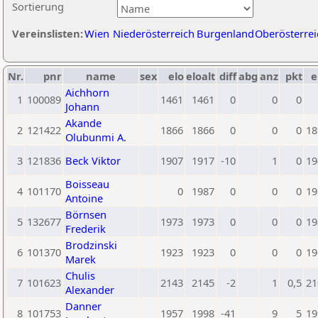
Sortierung
Vereinslisten:
Wien
Niederösterreich
Burgenland
Oberösterrei
Nr.
pnr
name
sex
elo
eloalt
diff
abg
anz
pkt
e
Aichhorn
1
100089
1461
1461
0
0
0
Johann
Akande
2
121422
1866
1866
0
0
0
18
Olubunmi A.
3
121836
Beck Viktor
1907
1917
-10
1
0
19
Boisseau
4
101170
0
1987
0
0
0
19
Antoine
Börnsen
5
132677
1973
1973
0
0
0
19
Frederik
Brodzinski
6
101370
1923
1923
0
0
0
19
Marek
Chulis
7
101623
2143
2145
-2
1
0,5
21
Alexander
Danner
8
101753
1957
1998
-41
9
5
19