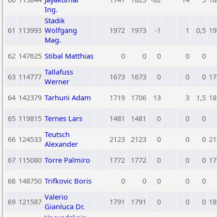
Ing.
Stadik
61
113993
Wolfgang
1972
1973
-1
1
0,5
19
Mag.
62
147625
Stibal Matthias
0
0
0
0
0
Tallafuss
63
114777
1673
1673
0
0
0
17
Werner
64
142379
Tarhuni Adam
1719
1706
13
3
1,5
18
65
119815
Ternes Lars
1481
1481
0
0
0
Teutsch
66
124533
2123
2123
0
0
0
21
Alexander
67
115080
Torre Palmiro
1772
1772
0
0
0
17
68
148750
Trifkovic Boris
0
0
0
0
0
Valerio
69
121587
1791
1791
0
0
0
18
Gianluca Dr.