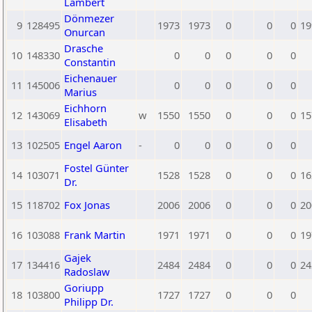
Lambert
Dönmezer
9
128495
1973
1973
0
0
0
19
Onurcan
Drasche
10
148330
0
0
0
0
0
Constantin
Eichenauer
11
145006
0
0
0
0
0
Marius
Eichhorn
12
143069
w
1550
1550
0
0
0
15
Elisabeth
13
102505
Engel Aaron
-
0
0
0
0
0
Fostel Günter
14
103071
1528
1528
0
0
0
16
Dr.
15
118702
Fox Jonas
2006
2006
0
0
0
20
16
103088
Frank Martin
1971
1971
0
0
0
19
Gajek
17
134416
2484
2484
0
0
0
24
Radoslaw
Goriupp
18
103800
1727
1727
0
0
0
Philipp Dr.