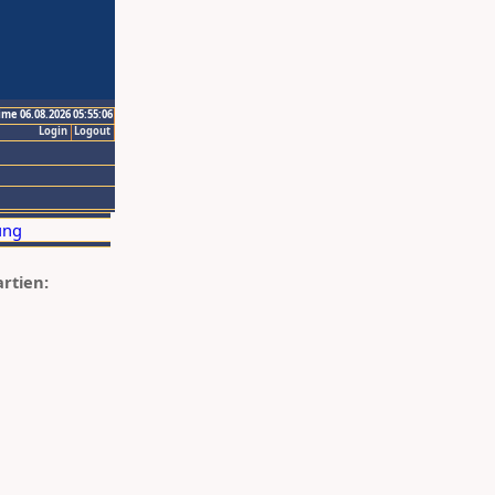
ime 06.08.2026 05:55:06
Login
Logout
artien: