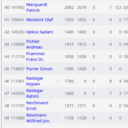
Marquardt
40
141692
2082
2079
3
1
0,5
20
Patrick
41
109441
Morböck Olaf
1652
1652
0
0
0
17
42
145260
Nekov Sadam
1400
1400
0
0
0
16
Pichler
43
110690
1913
1913
0
0
0
19
Andreas
Prammer
44
111153
1836
1836
0
0
0
18
Franz Dr.
45
118697
Purrer Simon
1430
1430
0
0
0
Rastegar
46
111601
-
1786
0
0
8
4
18
Keyvan
Rastegar
47
147655
1666
0
0
7
3
17
Rahim
Reichmann
48
111735
1571
1571
0
0
0
16
Ernst
Ressmann
49
111885
-
1728
1728
0
0
0
Wilfried Jun.