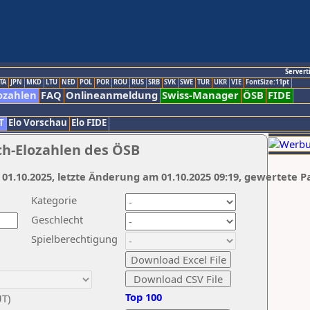
Servert
TA
JPN
MKD
LTU
NED
POL
POR
ROU
RUS
SRB
SVK
SWE
TUR
UKR
VIE
FontSize:11pt
ozahlen
FAQ
Onlineanmeldung
Swiss-Manager
ÖSB
FIDE
T
Elo Vorschau
Elo FIDE
ch-Elozahlen des ÖSB
 01.10.2025, letzte Änderung am 01.10.2025 09:19, gewertete P
Kategorie
Geschlecht
Spielberechtigung
Top 100
UT)