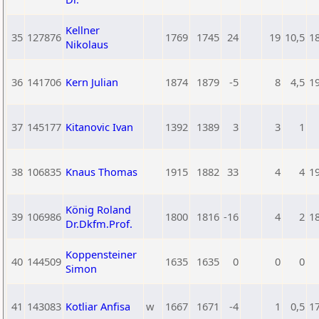
Kellner
35
127876
1769
1745
24
19
10,5
1
Nikolaus
36
141706
Kern Julian
1874
1879
-5
8
4,5
1
37
145177
Kitanovic Ivan
1392
1389
3
3
1
38
106835
Knaus Thomas
1915
1882
33
4
4
1
König Roland
39
106986
1800
1816
-16
4
2
1
Dr.Dkfm.Prof.
Koppensteiner
40
144509
1635
1635
0
0
0
Simon
41
143083
Kotliar Anfisa
w
1667
1671
-4
1
0,5
1