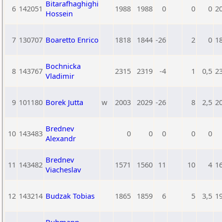
Bitarafhaghighi
6
142051
1988
1988
0
0
0
2
Hossein
7
130707
Boaretto Enrico
1818
1844
-26
2
0
1
Bochnicka
8
143767
2315
2319
-4
1
0,5
2
Vladimir
9
101180
Borek Jutta
w
2003
2029
-26
8
2,5
2
Brednev
10
143483
0
0
0
0
0
Alexandr
Brednev
11
143482
1571
1560
11
10
4
1
Viacheslav
12
143214
Budzak Tobias
1865
1859
6
5
3,5
1