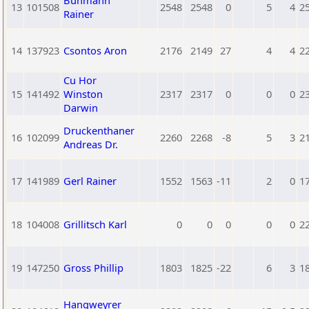
Buhmann
13
101508
2548
2548
0
5
4
2
Rainer
14
137923
Csontos Aron
2176
2149
27
4
4
2
Cu Hor
15
141492
Winston
2317
2317
0
0
0
2
Darwin
Druckenthaner
16
102099
2260
2268
-8
5
3
2
Andreas Dr.
17
141989
Gerl Rainer
1552
1563
-11
2
0
1
18
104008
Grillitsch Karl
0
0
0
0
0
2
19
147250
Gross Phillip
1803
1825
-22
6
3
1
Hangweyrer