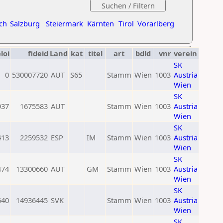
ch
Salzburg
Steiermark
Kärnten
Tirol
Vorarlberg
loi
fideid
Land
kat
titel
art
bdld
vnr
verein
SK
0
530007720
AUT
S65
Stamm
Wien
1003
Austria
Wien
SK
937
1675583
AUT
Stamm
Wien
1003
Austria
Wien
SK
413
2259532
ESP
IM
Stamm
Wien
1003
Austria
Wien
SK
474
13300660
AUT
GM
Stamm
Wien
1003
Austria
Wien
SK
640
14936445
SVK
Stamm
Wien
1003
Austria
Wien
SK