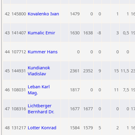
42
145800
Kovalenko Ivan
1479
0
0
1
1
1
43
141407
Kumalic Emir
1630
1638
-8
3
0,5
1
44
107712
Kummer Hans
0
0
0
0
0
Kundianok
45
144931
2361
2352
9
15
11,5
2
Vladislav
Leban Karl
46
108031
1817
0
0
11
7,5
1
Mag.
Lichtberger
47
108316
1677
1677
0
0
0
1
Bernhard Dr.
48
131217
Lotter Konrad
1584
1579
5
2
1
1