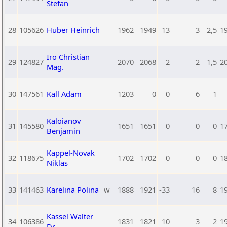
Stefan
28
105626
Huber Heinrich
1962
1949
13
3
2,5
1
Iro Christian
29
124827
2070
2068
2
2
1,5
2
Mag.
30
147561
Kall Adam
1203
0
0
6
1
Kaloianov
31
145580
1651
1651
0
0
0
1
Benjamin
Kappel-Novak
32
118675
1702
1702
0
0
0
1
Niklas
33
141463
Karelina Polina
w
1888
1921
-33
16
8
1
Kassel Walter
34
106386
1831
1821
10
3
2
1
Dr.