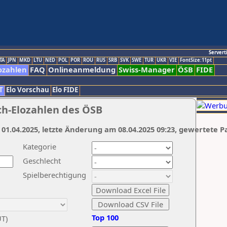
Servert
TA
JPN
MKD
LTU
NED
POL
POR
ROU
RUS
SRB
SVK
SWE
TUR
UKR
VIE
FontSize:11pt
ozahlen
FAQ
Onlineanmeldung
Swiss-Manager
ÖSB
FIDE
T
Elo Vorschau
Elo FIDE
ch-Elozahlen des ÖSB
 01.04.2025, letzte Änderung am 08.04.2025 09:23, gewertete P
Kategorie
Geschlecht
Spielberechtigung
Top 100
UT)