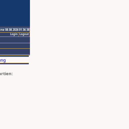
ime 08.08.2026 01:36:38
Login
Logout
artien: