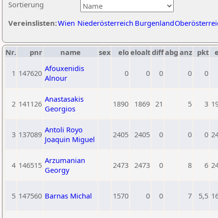
Sortierung
Vereinslisten:
Wien
Niederösterreich
Burgenland
Oberösterrei
Nr.
pnr
name
sex
elo
eloalt
diff
abg
anz
pkt
e
Afouxenidis
1
147620
0
0
0
0
0
Alnour
Anastasakis
2
141126
1890
1869
21
5
3
1
Georgios
Antoli Royo
3
137089
2405
2405
0
0
0
2
Joaquin Miguel
Arzumanian
4
146515
2473
2473
0
8
6
2
Georgy
5
147560
Barnas Michal
1570
0
0
7
5,5
1