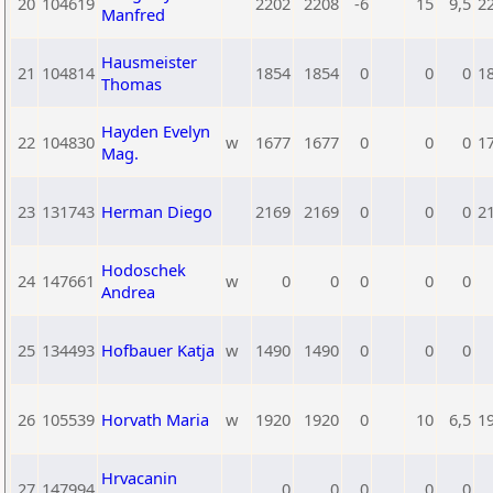
20
104619
2202
2208
-6
15
9,5
2
Manfred
Hausmeister
21
104814
1854
1854
0
0
0
1
Thomas
Hayden Evelyn
22
104830
w
1677
1677
0
0
0
1
Mag.
23
131743
Herman Diego
2169
2169
0
0
0
2
Hodoschek
24
147661
w
0
0
0
0
0
Andrea
25
134493
Hofbauer Katja
w
1490
1490
0
0
0
26
105539
Horvath Maria
w
1920
1920
0
10
6,5
1
Hrvacanin
27
147994
0
0
0
0
0