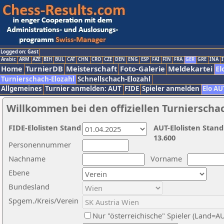
Logged on: Gast
Arabic
ARM
AZE
BIH
BUL
CAT
CHN
CRO
CZE
DEN
ENG
ESP
FAI
FIN
FRA
GER
GRE
INA
I
Home
TurnierDB
Meisterschaft
Foto-Galerie
Meldekartei
El
Turnierschach-Elozahl
Schnellschach-Elozahl
Allgemeines
Turnier anmelden: AUT
FIDE
Spieler anmelden
Elo AU
Willkommen bei den offiziellen Turnierscha
FIDE-Elolisten Stand
AUT-Elolisten Stand
13.600
Personennummer
Nachname
Vorname
Ebene
Bundesland
Spgem./Kreis/Verein
Nur "österreichische" Spieler (Land=A