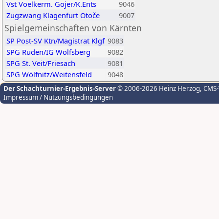
Vst Voelkerm. Gojer/K.Ents
9046
Zugzwang Klagenfurt Otoče
9007
Spielgemeinschaften von Kärnten
SP Post-SV Ktn/Magistrat Klgf
9083
SPG Ruden/IG Wolfsberg
9082
SPG St. Veit/Friesach
9081
SPG Wölfnitz/Weitensfeld
9048
Der Schachturnier-Ergebnis-Server
© 2006-2026 Heinz Herzog
, CMS
Impressum / Nutzungsbedingungen