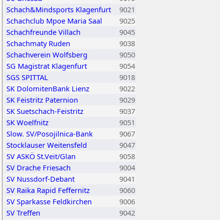
Schach&Mindsports Klagenfurt
9021
Schachclub Mpoe Maria Saal
9025
Schachfreunde Villach
9045
Schachmaty Ruden
9038
Schachverein Wolfsberg
9050
SG Magistrat Klagenfurt
9054
SGS SPITTAL
9018
SK DolomitenBank Lienz
9022
SK Feistritz Paternion
9029
SK Suetschach-Feistritz
9037
SK Woelfnitz
9051
Slow. SV/Posojilnica-Bank
9067
Stocklauser Weitensfeld
9047
SV ASKÖ St.Veit/Glan
9058
SV Drache Friesach
9004
SV Nussdorf-Debant
9041
SV Raika Rapid Feffernitz
9060
SV Sparkasse Feldkirchen
9006
SV Treffen
9042