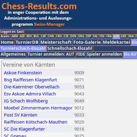
Logged on: Gast
Arabic
ARM
AZE
BIH
BUL
CAT
CHN
CRO
CZE
DEN
ENG
ESP
FAI
FIN
FRA
GER
GRE
INA
I
Home
TurnierDB
Meisterschaft
Foto-Galerie
Meldekartei
El
Turnierschach-Elozahl
Schnellschach-Elozahl
Allgemeines
Turnier anmelden: AUT
FIDE
Spieler anmelden
Elo AU
Vereine von Kärnten
Askoe Finkenstein
9009
Bsg Raiffeisen Klagenfurt
9071
Die-Kaerntner Obervellach
9053
Esv Askoe Admira Villach
9043
IG Schach Wolfsberg
9049
Moebel Zimmermann Hermagor
9012
Post SV Kärnten
9033
Raiffeisen Kötschach-Mauthen
9020
SC Die Klagenfurter
9016
SC Gnesau
9075