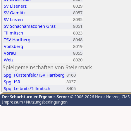
SV Eisenerz
8029
SV Gamlitz
8057
SV Liezen
8035
SV Schachamazonen Graz
8051
Tillmitsch
8023
TSV Hartberg
8048
Voitsberg
8019
Vorau
8055
Weiz
8020
Spielgemeinschaften von Steiermark
Spg. Fürstenfeld/TSV Hartberg
8160
Spg. ISR
8037
Spg. Leibnitz/Tillmitsch
8405
Der Schachturnier-Ergebnis-Server
© 2006-2026 Heinz Herzog
, CMS
Impressum / Nutzungsbedingungen