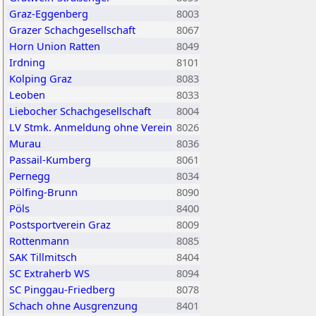
Graz-Eggenberg
8003
Grazer Schachgesellschaft
8067
Horn Union Ratten
8049
Irdning
8101
Kolping Graz
8083
Leoben
8033
Liebocher Schachgesellschaft
8004
LV Stmk. Anmeldung ohne Verein
8026
Murau
8036
Passail-Kumberg
8061
Pernegg
8034
Pölfing-Brunn
8090
Pöls
8400
Postsportverein Graz
8009
Rottenmann
8085
SAK Tillmitsch
8404
SC Extraherb WS
8094
SC Pinggau-Friedberg
8078
Schach ohne Ausgrenzung
8401