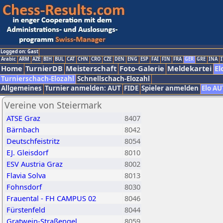
Logged on: Gast
Arabic
ARM
AZE
BIH
BUL
CAT
CHN
CRO
CZE
DEN
ENG
ESP
FAI
FIN
FRA
GER
GRE
INA
I
Home
TurnierDB
Meisterschaft
Foto-Galerie
Meldekartei
El
Turnierschach-Elozahl
Schnellschach-Elozahl
Allgemeines
Turnier anmelden: AUT
FIDE
Spieler anmelden
Elo AU
Vereine von Steiermark
ATSE Graz
8407
Bärnbach
8042
Deutschfeistritz
8054
EJ. Gleisdorf
8010
ESV Austria Graz
8002
Flavia Solva
8013
Fohnsdorf
8030
Frauental - FH CAMPUS 02
8046
Fürstenfeld
8044
Gratwein-Straßengel
8059