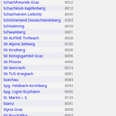
Schachfreunde Graz
8022
Schachklub Kapfenberg
8012
Schachverein Leibnitz
8045
Schilcherland Deutschlandsberg
8303
Schladming
8039
Schwanberg
8001
SK ALPINE Trofaiach
8028
SK Alpine Zeltweg
8105
SK Kindberg
8038
SK Königsgambit Graz
8096
SK Phönix
8406
SK Semriach
8014
SK TUS Krieglach
8081
Soechau
8084
Spg. Feldbach-Kirchberg
8043
Spg. Ligist-St.Johann
8056
St. Martin i. S.
8133
Stainz
8091
Styria Graz
8008
SV Bruck/Mur
8007