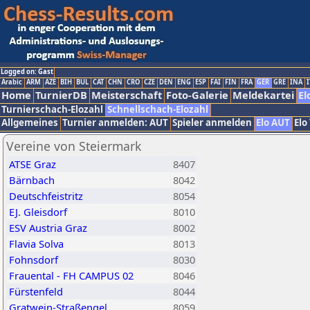
Logged on: Gast
Arabic
ARM
AZE
BIH
BUL
CAT
CHN
CRO
CZE
DEN
ENG
ESP
FAI
FIN
FRA
GER
GRE
INA
I
Home
TurnierDB
Meisterschaft
Foto-Galerie
Meldekartei
El
Turnierschach-Elozahl
Schnellschach-Elozahl
Allgemeines
Turnier anmelden: AUT
Spieler anmelden
Elo AUT
Elo
Vereine von Steiermark
ATSE Graz
8407
Bärnbach
8042
Deutschfeistritz
8054
EJ. Gleisdorf
8010
ESV Austria Graz
8002
Flavia Solva
8013
Fohnsdorf
8030
Frauental - FH CAMPUS 02
8046
Fürstenfeld
8044
Gratwein-Straßengel
8059