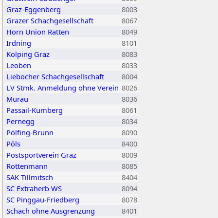
Graz-Eggenberg
8003
Grazer Schachgesellschaft
8067
Horn Union Ratten
8049
Irdning
8101
Kolping Graz
8083
Leoben
8033
Liebocher Schachgesellschaft
8004
LV Stmk. Anmeldung ohne Verein
8026
Murau
8036
Passail-Kumberg
8061
Pernegg
8034
Pölfing-Brunn
8090
Pöls
8400
Postsportverein Graz
8009
Rottenmann
8085
SAK Tillmitsch
8404
SC Extraherb WS
8094
SC Pinggau-Friedberg
8078
Schach ohne Ausgrenzung
8401