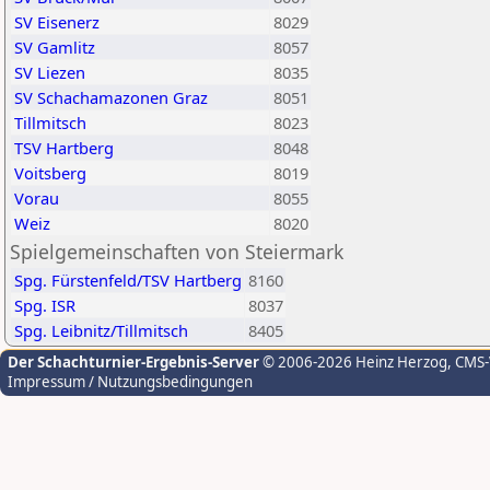
SV Eisenerz
8029
SV Gamlitz
8057
SV Liezen
8035
SV Schachamazonen Graz
8051
Tillmitsch
8023
TSV Hartberg
8048
Voitsberg
8019
Vorau
8055
Weiz
8020
Spielgemeinschaften von Steiermark
Spg. Fürstenfeld/TSV Hartberg
8160
Spg. ISR
8037
Spg. Leibnitz/Tillmitsch
8405
Der Schachturnier-Ergebnis-Server
© 2006-2026 Heinz Herzog
, CMS
Impressum / Nutzungsbedingungen