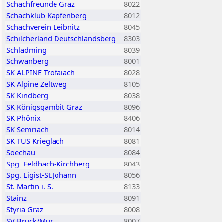
Schachfreunde Graz
8022
Schachklub Kapfenberg
8012
Schachverein Leibnitz
8045
Schilcherland Deutschlandsberg
8303
Schladming
8039
Schwanberg
8001
SK ALPINE Trofaiach
8028
SK Alpine Zeltweg
8105
SK Kindberg
8038
SK Königsgambit Graz
8096
SK Phönix
8406
SK Semriach
8014
SK TUS Krieglach
8081
Soechau
8084
Spg. Feldbach-Kirchberg
8043
Spg. Ligist-St.Johann
8056
St. Martin i. S.
8133
Stainz
8091
Styria Graz
8008
SV Bruck/Mur
8007