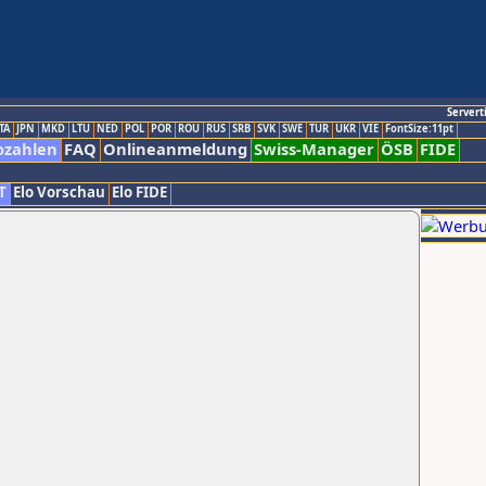
Servert
TA
JPN
MKD
LTU
NED
POL
POR
ROU
RUS
SRB
SVK
SWE
TUR
UKR
VIE
FontSize:11pt
ozahlen
FAQ
Onlineanmeldung
Swiss-Manager
ÖSB
FIDE
T
Elo Vorschau
Elo FIDE