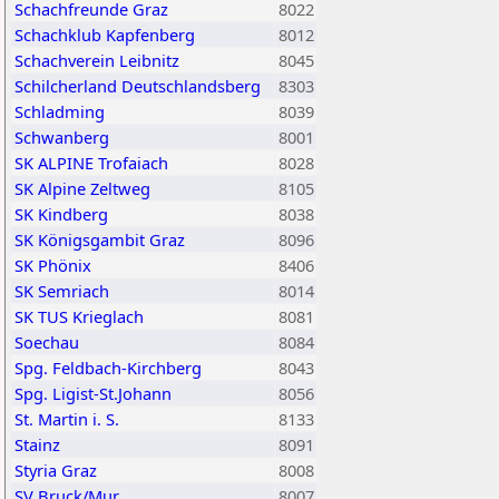
Schachfreunde Graz
8022
Schachklub Kapfenberg
8012
Schachverein Leibnitz
8045
Schilcherland Deutschlandsberg
8303
Schladming
8039
Schwanberg
8001
SK ALPINE Trofaiach
8028
SK Alpine Zeltweg
8105
SK Kindberg
8038
SK Königsgambit Graz
8096
SK Phönix
8406
SK Semriach
8014
SK TUS Krieglach
8081
Soechau
8084
Spg. Feldbach-Kirchberg
8043
Spg. Ligist-St.Johann
8056
St. Martin i. S.
8133
Stainz
8091
Styria Graz
8008
SV Bruck/Mur
8007