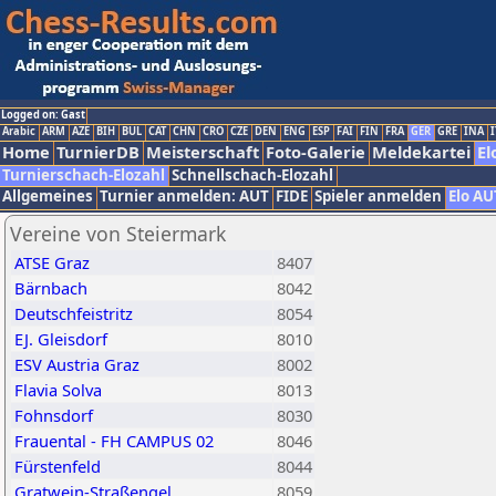
Logged on: Gast
Arabic
ARM
AZE
BIH
BUL
CAT
CHN
CRO
CZE
DEN
ENG
ESP
FAI
FIN
FRA
GER
GRE
INA
I
Home
TurnierDB
Meisterschaft
Foto-Galerie
Meldekartei
El
Turnierschach-Elozahl
Schnellschach-Elozahl
Allgemeines
Turnier anmelden: AUT
FIDE
Spieler anmelden
Elo AU
Vereine von Steiermark
ATSE Graz
8407
Bärnbach
8042
Deutschfeistritz
8054
EJ. Gleisdorf
8010
ESV Austria Graz
8002
Flavia Solva
8013
Fohnsdorf
8030
Frauental - FH CAMPUS 02
8046
Fürstenfeld
8044
Gratwein-Straßengel
8059