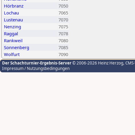
Hörbranz
7050
Lochau
7065
Lustenau
7070
Nenzing
7075
Raggal
7078
Rankweil
7080
Sonnenberg
7085
Wolfurt
7090
Der Schachturnier-Ergebnis-Server
© 2006-2026 Heinz Herzog
, CMS
Impressum / Nutzungsbedingungen