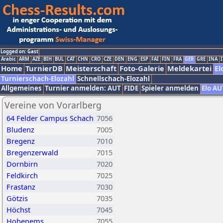
Logged on: Gast
Arabic
ARM
AZE
BIH
BUL
CAT
CHN
CRO
CZE
DEN
ENG
ESP
FAI
FIN
FRA
GER
GRE
INA
I
Home
TurnierDB
Meisterschaft
Foto-Galerie
Meldekartei
El
Turnierschach-Elozahl
Schnellschach-Elozahl
Allgemeines
Turnier anmelden: AUT
FIDE
Spieler anmelden
Elo AU
Vereine von Vorarlberg
64 Felder Campus Schach
7056
Bludenz
7005
Bregenz
7010
Bregenzerwald
7015
Dornbirn
7020
Feldkirch
7025
Frastanz
7030
Götzis
7035
Höchst
7045
Hohenems
7055