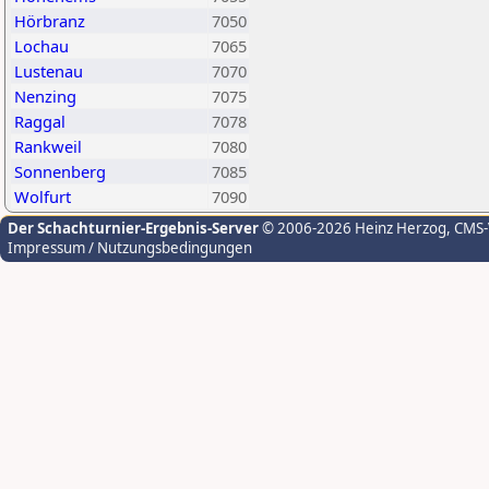
Hörbranz
7050
Lochau
7065
Lustenau
7070
Nenzing
7075
Raggal
7078
Rankweil
7080
Sonnenberg
7085
Wolfurt
7090
Der Schachturnier-Ergebnis-Server
© 2006-2026 Heinz Herzog
, CMS
Impressum / Nutzungsbedingungen