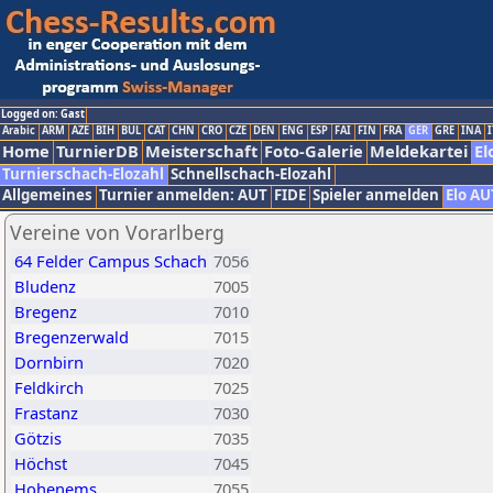
Logged on: Gast
Arabic
ARM
AZE
BIH
BUL
CAT
CHN
CRO
CZE
DEN
ENG
ESP
FAI
FIN
FRA
GER
GRE
INA
I
Home
TurnierDB
Meisterschaft
Foto-Galerie
Meldekartei
El
Turnierschach-Elozahl
Schnellschach-Elozahl
Allgemeines
Turnier anmelden: AUT
FIDE
Spieler anmelden
Elo AU
Vereine von Vorarlberg
64 Felder Campus Schach
7056
Bludenz
7005
Bregenz
7010
Bregenzerwald
7015
Dornbirn
7020
Feldkirch
7025
Frastanz
7030
Götzis
7035
Höchst
7045
Hohenems
7055