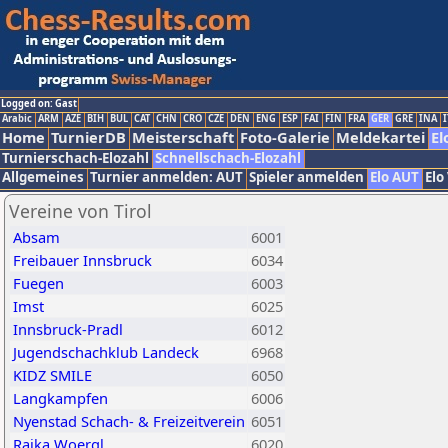
Logged on: Gast
Arabic
ARM
AZE
BIH
BUL
CAT
CHN
CRO
CZE
DEN
ENG
ESP
FAI
FIN
FRA
GER
GRE
INA
I
Home
TurnierDB
Meisterschaft
Foto-Galerie
Meldekartei
El
Turnierschach-Elozahl
Schnellschach-Elozahl
Allgemeines
Turnier anmelden: AUT
Spieler anmelden
Elo AUT
Elo
Vereine von Tirol
Absam
6001
Freibauer Innsbruck
6034
Fuegen
6003
Imst
6025
Innsbruck-Pradl
6012
Jugendschachklub Landeck
6968
KIDZ SMILE
6050
Langkampfen
6006
Nyenstad Schach- & Freizeitverein
6051
Raika Woergl
6020