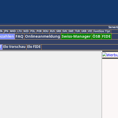
Servert
TA
JPN
MKD
LTU
NED
POL
POR
ROU
RUS
SRB
SVK
SWE
TUR
UKR
VIE
FontSize:11pt
ozahlen
FAQ
Onlineanmeldung
Swiss-Manager
ÖSB
FIDE
T
Elo Vorschau
Elo FIDE