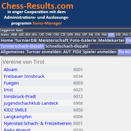
Logged on: Gast
Arabic
ARM
AZE
BIH
BUL
CAT
CHN
CRO
CZE
DEN
ENG
ESP
FAI
FIN
FRA
GER
GRE
INA
I
Home
TurnierDB
Meisterschaft
Foto-Galerie
Meldekartei
El
Turnierschach-Elozahl
Schnellschach-Elozahl
Allgemeines
Turnier anmelden: AUT
FIDE
Spieler anmelden
Elo AU
Vereine von Tirol
Absam
6001
Freibauer Innsbruck
6034
Fuegen
6003
Imst
6025
Innsbruck-Pradl
6012
Jugendschachklub Landeck
6968
KIDZ SMILE
6050
Langkampfen
6006
Nyenstad Schach- & Freizeitverein
6051
Raika Woergl
6020