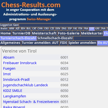
Logged on: Gast
Arabic
ARM
AZE
BIH
BUL
CAT
CHN
CRO
CZE
DEN
ENG
ESP
FAI
FIN
FRA
GER
GRE
INA
I
Home
TurnierDB
Meisterschaft
Foto-Galerie
Meldekartei
El
Turnierschach-Elozahl
Schnellschach-Elozahl
Allgemeines
Turnier anmelden: AUT
FIDE
Spieler anmelden
Elo AU
Vereine von Tirol
Absam
6001
Freibauer Innsbruck
6034
Fuegen
6003
Imst
6025
Innsbruck-Pradl
6012
Jugendschachklub Landeck
6968
KIDZ SMILE
6050
Langkampfen
6006
Nyenstad Schach- & Freizeitverein
6051
Raika Woergl
6020