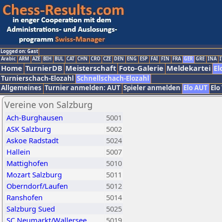
Logged on: Gast
Arabic
ARM
AZE
BIH
BUL
CAT
CHN
CRO
CZE
DEN
ENG
ESP
FAI
FIN
FRA
GER
GRE
INA
I
Home
TurnierDB
Meisterschaft
Foto-Galerie
Meldekartei
El
Turnierschach-Elozahl
Schnellschach-Elozahl
Allgemeines
Turnier anmelden: AUT
Spieler anmelden
Elo AUT
Elo
Vereine von Salzburg
Ach-Burghausen
5001
ASK Salzburg
5002
Askoe Radstadt
5024
Hallein
5007
Mattighofen
5010
Mozart Salzburg
5011
Oberndorf/Laufen
5012
Ranshofen
5014
Salzburg Sued
5025
SC Neumarkt/Wallersee
5019