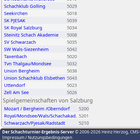
Schachklub Golling
5029
Seekirchen
5018
SK PJESAK
5039
SK Royal Salzburg
5034
Steinitz Schach Akademie
5008
SV Schwarzach
5035
SW Wals-Siezenheim
5042
Taxenbach
5020
Tvn Thalgau/Mondsee
5032
Union Bergheim
5038
Union Schachklub Elsbethen
5043
Uttendorf
5023
Zell Am See
5026
Spielgemeinschaften von Salzburg
Mozart / Bergheim /Oberndorf
5200
Royal/Mondsee/Wals/Schachakad.
5201
Schwarzach/Pjesak/Radstadt
5210
Der Schachturnier-Ergebnis-Server
© 2006-2026 Heinz Herzog
, CMS
Impressum / Nutzungsbedingungen