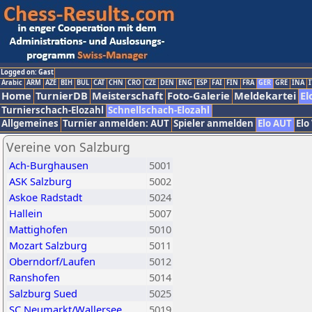
Logged on: Gast
Arabic
ARM
AZE
BIH
BUL
CAT
CHN
CRO
CZE
DEN
ENG
ESP
FAI
FIN
FRA
GER
GRE
INA
I
Home
TurnierDB
Meisterschaft
Foto-Galerie
Meldekartei
El
Turnierschach-Elozahl
Schnellschach-Elozahl
Allgemeines
Turnier anmelden: AUT
Spieler anmelden
Elo AUT
Elo
Vereine von Salzburg
Ach-Burghausen
5001
ASK Salzburg
5002
Askoe Radstadt
5024
Hallein
5007
Mattighofen
5010
Mozart Salzburg
5011
Oberndorf/Laufen
5012
Ranshofen
5014
Salzburg Sued
5025
SC Neumarkt/Wallersee
5019