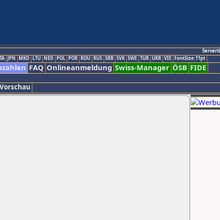
Servert
TA
JPN
MKD
LTU
NED
POL
POR
ROU
RUS
SRB
SVK
SWE
TUR
UKR
VIE
FontSize:11pt
ozahlen
FAQ
Onlineanmeldung
Swiss-Manager
ÖSB
FIDE
 Vorschau