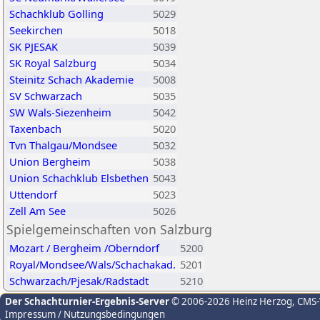
Schachklub Golling
5029
Seekirchen
5018
SK PJESAK
5039
SK Royal Salzburg
5034
Steinitz Schach Akademie
5008
SV Schwarzach
5035
SW Wals-Siezenheim
5042
Taxenbach
5020
Tvn Thalgau/Mondsee
5032
Union Bergheim
5038
Union Schachklub Elsbethen
5043
Uttendorf
5023
Zell Am See
5026
Spielgemeinschaften von Salzburg
Mozart / Bergheim /Oberndorf
5200
Royal/Mondsee/Wals/Schachakad.
5201
Schwarzach/Pjesak/Radstadt
5210
Der Schachturnier-Ergebnis-Server
© 2006-2026 Heinz Herzog
, CMS
Impressum / Nutzungsbedingungen