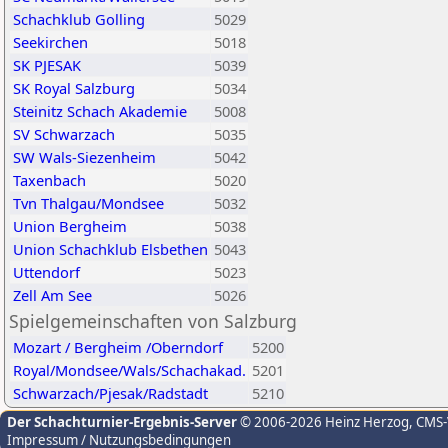
Schachklub Golling
5029
Seekirchen
5018
SK PJESAK
5039
SK Royal Salzburg
5034
Steinitz Schach Akademie
5008
SV Schwarzach
5035
SW Wals-Siezenheim
5042
Taxenbach
5020
Tvn Thalgau/Mondsee
5032
Union Bergheim
5038
Union Schachklub Elsbethen
5043
Uttendorf
5023
Zell Am See
5026
Spielgemeinschaften von Salzburg
Mozart / Bergheim /Oberndorf
5200
Royal/Mondsee/Wals/Schachakad.
5201
Schwarzach/Pjesak/Radstadt
5210
Der Schachturnier-Ergebnis-Server
© 2006-2026 Heinz Herzog
, CMS
Impressum / Nutzungsbedingungen