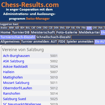
Logged on: Gast
Arabic
ARM
AZE
BIH
BUL
CAT
CHN
CRO
CZE
DEN
ENG
ESP
FAI
FIN
FRA
GER
GRE
INA
I
Home
TurnierDB
Meisterschaft
Foto-Galerie
Meldekartei
El
Turnierschach-Elozahl
Schnellschach-Elozahl
Allgemeines
Turnier anmelden: AUT
FIDE
Spieler anmelden
Elo AU
Vereine von Salzburg
Ach-Burghausen
5001
ASK Salzburg
5002
Askoe Radstadt
5024
Hallein
5007
Mattighofen
5010
Mozart Salzburg
5011
Oberndorf/Laufen
5012
Ranshofen
5014
Salzburg Sued
5025
SC Neumarkt/Wallersee
5019