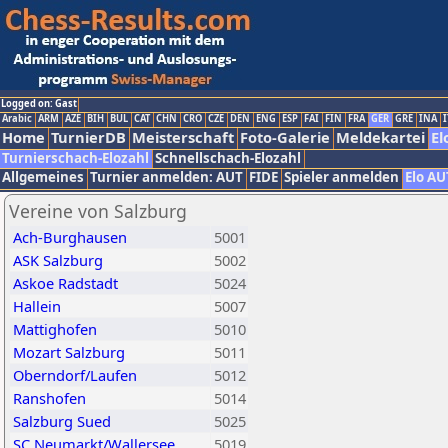
Logged on: Gast
Arabic
ARM
AZE
BIH
BUL
CAT
CHN
CRO
CZE
DEN
ENG
ESP
FAI
FIN
FRA
GER
GRE
INA
I
Home
TurnierDB
Meisterschaft
Foto-Galerie
Meldekartei
El
Turnierschach-Elozahl
Schnellschach-Elozahl
Allgemeines
Turnier anmelden: AUT
FIDE
Spieler anmelden
Elo AU
Vereine von Salzburg
Ach-Burghausen
5001
ASK Salzburg
5002
Askoe Radstadt
5024
Hallein
5007
Mattighofen
5010
Mozart Salzburg
5011
Oberndorf/Laufen
5012
Ranshofen
5014
Salzburg Sued
5025
SC Neumarkt/Wallersee
5019