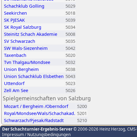
Schachklub Golling
5029
Seekirchen
5018
SK PJESAK
5039
SK Royal Salzburg
5034
Steinitz Schach Akademie
5008
SV Schwarzach
5035
SW Wals-Siezenheim
5042
Taxenbach
5020
Tvn Thalgau/Mondsee
5032
Union Bergheim
5038
Union Schachklub Elsbethen
5043
Uttendorf
5023
Zell Am See
5026
Spielgemeinschaften von Salzburg
Mozart / Bergheim /Oberndorf
5200
Royal/Mondsee/Wals/Schachakad.
5201
Schwarzach/Pjesak/Radstadt
5210
Der Schachturnier-Ergebnis-Server
© 2006-2026 Heinz Herzog
, CMS
Impressum / Nutzungsbedingungen