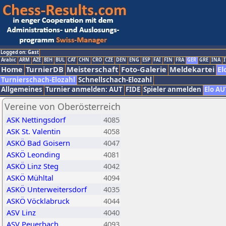
Logged on: Gast
Arabic
ARM
AZE
BIH
BUL
CAT
CHN
CRO
CZE
DEN
ENG
ESP
FAI
FIN
FRA
GER
GRE
INA
I
Home
TurnierDB
Meisterschaft
Foto-Galerie
Meldekartei
El
Turnierschach-Elozahl
Schnellschach-Elozahl
Allgemeines
Turnier anmelden: AUT
FIDE
Spieler anmelden
Elo AU
Vereine von Oberösterreich
ASK Nettingsdorf
4085
ASK St. Valentin
4058
ASKÖ Bad Goisern
4047
ASKÖ Leonding
4081
ASKÖ Linz Steg
4042
ASKÖ Mühltal
4094
ASKÖ Unterweitersdorf
4035
ASKÖ Vöcklabruck
4044
ASV Linz
4040
ASV Peuerbach
4093