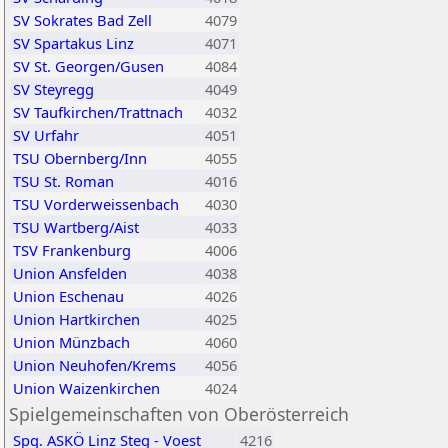
SV Sokrates Bad Zell
4079
SV Spartakus Linz
4071
SV St. Georgen/Gusen
4084
SV Steyregg
4049
SV Taufkirchen/Trattnach
4032
SV Urfahr
4051
TSU Obernberg/Inn
4055
TSU St. Roman
4016
TSU Vorderweissenbach
4030
TSU Wartberg/Aist
4033
TSV Frankenburg
4006
Union Ansfelden
4038
Union Eschenau
4026
Union Hartkirchen
4025
Union Münzbach
4060
Union Neuhofen/Krems
4056
Union Waizenkirchen
4024
Spielgemeinschaften von Oberösterreich
Spg. ASKÖ Linz Steg - Voest
4216