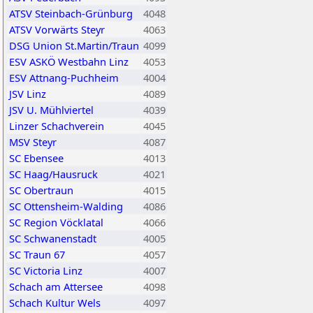
ATSV Steinbach-Grünburg
4048
ATSV Vorwärts Steyr
4063
DSG Union St.Martin/Traun
4099
ESV ASKÖ Westbahn Linz
4053
ESV Attnang-Puchheim
4004
JSV Linz
4089
JSV U. Mühlviertel
4039
Linzer Schachverein
4045
MSV Steyr
4087
SC Ebensee
4013
SC Haag/Hausruck
4021
SC Obertraun
4015
SC Ottensheim-Walding
4086
SC Region Vöcklatal
4066
SC Schwanenstadt
4005
SC Traun 67
4057
SC Victoria Linz
4007
Schach am Attersee
4098
Schach Kultur Wels
4097