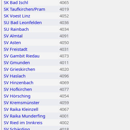
SK Bad Ischl
4065
SK Taufkirchen/Pram
4019
SK Voest Linz
4052
SU Bad Leonfelden
4036
SU Rainbach
4034
SV Almtal
4091
SV Asten
4050
SV Freistadt
4031
SV Gambit Riedau
4073
SV Gmunden
4011
SV Grieskirchen
4020
SV Haslach
4096
SV Hinzenbach
4069
SV Hofkirchen
4077
SV Hörsching
4054
SV Kremsmünster
4059
SV Raika Kleinzell
4067
SV Raika Munderfing
4001
SV Ried im Innkreis
4002
SV Schärding
4018