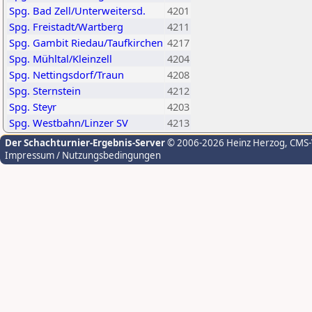
Spg. Bad Zell/Unterweitersd.
4201
Spg. Freistadt/Wartberg
4211
Spg. Gambit Riedau/Taufkirchen
4217
Spg. Mühltal/Kleinzell
4204
Spg. Nettingsdorf/Traun
4208
Spg. Sternstein
4212
Spg. Steyr
4203
Spg. Westbahn/Linzer SV
4213
Der Schachturnier-Ergebnis-Server
© 2006-2026 Heinz Herzog
, CMS
Impressum / Nutzungsbedingungen