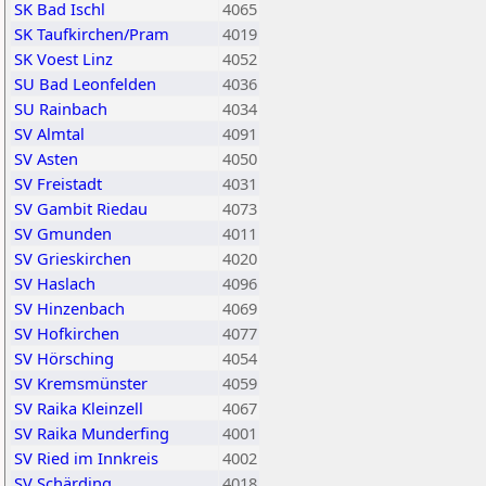
SK Bad Ischl
4065
SK Taufkirchen/Pram
4019
SK Voest Linz
4052
SU Bad Leonfelden
4036
SU Rainbach
4034
SV Almtal
4091
SV Asten
4050
SV Freistadt
4031
SV Gambit Riedau
4073
SV Gmunden
4011
SV Grieskirchen
4020
SV Haslach
4096
SV Hinzenbach
4069
SV Hofkirchen
4077
SV Hörsching
4054
SV Kremsmünster
4059
SV Raika Kleinzell
4067
SV Raika Munderfing
4001
SV Ried im Innkreis
4002
SV Schärding
4018