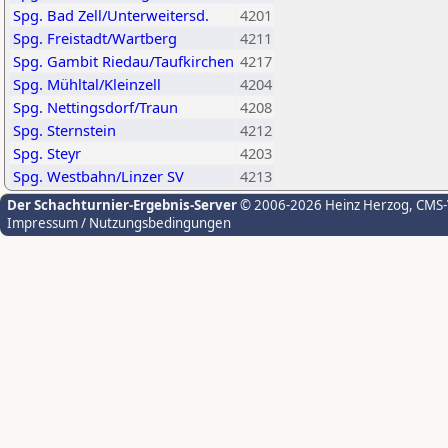
Spg. Bad Zell/Unterweitersd.
4201
Spg. Freistadt/Wartberg
4211
Spg. Gambit Riedau/Taufkirchen
4217
Spg. Mühltal/Kleinzell
4204
Spg. Nettingsdorf/Traun
4208
Spg. Sternstein
4212
Spg. Steyr
4203
Spg. Westbahn/Linzer SV
4213
Der Schachturnier-Ergebnis-Server
© 2006-2026 Heinz Herzog
, CMS
Impressum / Nutzungsbedingungen