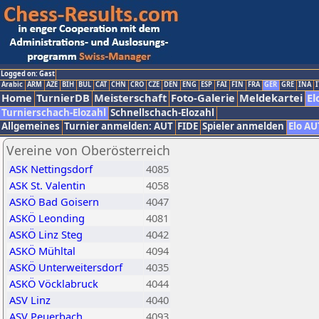
Logged on: Gast
Arabic
ARM
AZE
BIH
BUL
CAT
CHN
CRO
CZE
DEN
ENG
ESP
FAI
FIN
FRA
GER
GRE
INA
I
Home
TurnierDB
Meisterschaft
Foto-Galerie
Meldekartei
El
Turnierschach-Elozahl
Schnellschach-Elozahl
Allgemeines
Turnier anmelden: AUT
FIDE
Spieler anmelden
Elo AU
Vereine von Oberösterreich
ASK Nettingsdorf
4085
ASK St. Valentin
4058
ASKÖ Bad Goisern
4047
ASKÖ Leonding
4081
ASKÖ Linz Steg
4042
ASKÖ Mühltal
4094
ASKÖ Unterweitersdorf
4035
ASKÖ Vöcklabruck
4044
ASV Linz
4040
ASV Peuerbach
4093