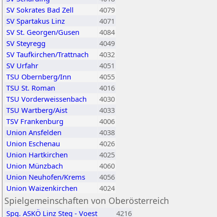
SV Sokrates Bad Zell
4079
SV Spartakus Linz
4071
SV St. Georgen/Gusen
4084
SV Steyregg
4049
SV Taufkirchen/Trattnach
4032
SV Urfahr
4051
TSU Obernberg/Inn
4055
TSU St. Roman
4016
TSU Vorderweissenbach
4030
TSU Wartberg/Aist
4033
TSV Frankenburg
4006
Union Ansfelden
4038
Union Eschenau
4026
Union Hartkirchen
4025
Union Münzbach
4060
Union Neuhofen/Krems
4056
Union Waizenkirchen
4024
Spielgemeinschaften von Oberösterreich
Spg. ASKÖ Linz Steg - Voest
4216