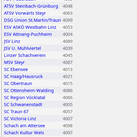
ATSV Steinbach-Grünburg
4048
ATSV Vorwärts Steyr
4063
DSG Union St.Martin/Traun
4099
ESV ASKÖ Westbahn Linz
4053
ESV Attnang-Puchheim
4004
JSV Linz
4089
JSV U. Mühlviertel
4039
Linzer Schachverein
4045
MSV Steyr
4087
SC Ebensee
4013
SC Haag/Hausruck
4021
SC Obertraun
4015
SC Ottensheim-Walding
4086
SC Region Vöcklatal
4066
SC Schwanenstadt
4005
SC Traun 67
4057
SC Victoria Linz
4007
Schach am Attersee
4098
Schach Kultur Wels
4097