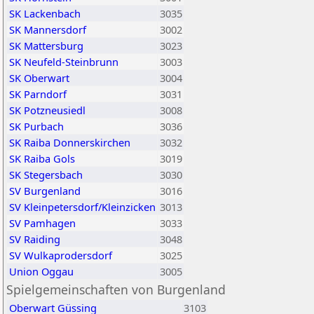
SK Lackenbach
3035
SK Mannersdorf
3002
SK Mattersburg
3023
SK Neufeld-Steinbrunn
3003
SK Oberwart
3004
SK Parndorf
3031
SK Potzneusiedl
3008
SK Purbach
3036
SK Raiba Donnerskirchen
3032
SK Raiba Gols
3019
SK Stegersbach
3030
SV Burgenland
3016
SV Kleinpetersdorf/Kleinzicken
3013
SV Pamhagen
3033
SV Raiding
3048
SV Wulkaprodersdorf
3025
Union Oggau
3005
Spielgemeinschaften von Burgenland
Oberwart Güssing
3103