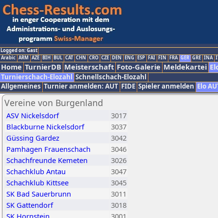
Logged on: Gast
Arabic
ARM
AZE
BIH
BUL
CAT
CHN
CRO
CZE
DEN
ENG
ESP
FAI
FIN
FRA
GER
GRE
INA
I
Home
TurnierDB
Meisterschaft
Foto-Galerie
Meldekartei
El
Turnierschach-Elozahl
Schnellschach-Elozahl
Allgemeines
Turnier anmelden: AUT
FIDE
Spieler anmelden
Elo AU
Vereine von Burgenland
ASV Nickelsdorf
3017
Blackburne Nickelsdorf
3037
Güssing Gardez
3042
Pamhagen Frauenschach
3046
Schachfreunde Kemeten
3026
Schachklub Antau
3047
Schachklub Kittsee
3045
SK Bad Sauerbrunn
3011
SK Gattendorf
3018
SK Hornstein
3001